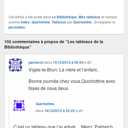
Cet article a été posté dans
La Bibliothèque
,
Mes tableaux
et marqué
comme
Index
,
Quichottine
,
Tableaux
par
Quichottine
. Enregistrer le
permalien
.
102 commentaires à propos de “Les tableaux de la
Bibliothèque”
patriarch
dans
15/12/2012 à 06:54
a dit :
Vigée-le-Brun: La mère et l’enfant..
Bonne journée chez vous,Quichottine avec
bises de nous deux.
Quichottine
dans
18/12/2012 à 22:22
a dit :
C’est un tableau que j’ai adoré… Merci, Patriarch.