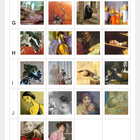
G
H
I
J