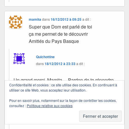
mamita
dans
16/12/2012 à 09:25
a dit :
Super que Dom est parlé de toi
ça me permet de te découvrir
Amitiés du Pays Basque
Quichottine
dans
18/12/2012 à 23:33
a dit :
Un grand merci, Mamita… Pardon de te répondre
Confidentialité et cookies : ce site utilise des cookies. En continuant à
avec retard.
utiliser ce site Web, vous acceptez leur utilisation.
Le Pays Basque est une de mes régions
Pour en savoir plus, notamment sur la façon de contrôler les cookies,
préférées.
consultez :
Politique relative aux cookies
Passe une douce soirée.