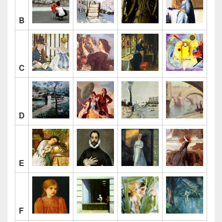
B
C
D
E
F