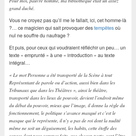
Pour moi, pauvre homme, ma bibliothèque était un assez
grand duché.
Vous ne croyez pas qu’il me le fallait, ici, cet homme-là
?… ce magicien qui sait provoquer des
tempêtes
où
nul ne souffre du naufrage ?
Et puis, pour ceux qui voudraient réfléchir un peu… un
texte « emprunté » à une « introduction » au texte
intégral…
« Le mot Personne a été transporté de la Scène à tout
Représentant de parole ou d’action, aussi bien dans les
Tribunaux que dans les Théâtres », ainsi le théâtre,
transporté dans les lieux de pouvoir, devient l’endroit même
du débat du pouvoir, mieux que l’image, il donne la règle du
fonctionnement, le politique s’avance masqué et c’est le
masque qui le représente, il n’y a pas de roi dont la nudité
même ne soit un déguisement, les habits, cette étoffe des
songes dont nous sommes faits, que chacun porte, sont l’être