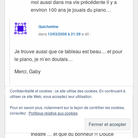
moi aussi dans ma vie précédente il y a
environ 100 ans je jouais du piano…
Quichottine
dans
13/03/2008 à 21:39
a dit :
Je trouve aussi que ce tableau est beau… et pour
le piano, je m’en doutais…
Merci, Gaby
Confidentialité et cookies : ce site utilise des cookies. En continuant à
utiliser ce site Web, vous acceptez leur utilisation.
Bandolera
dans
13/03/2008 à 22:01
a dit :
Pour en savoir plus, notamment sur la façon de contrôler les cookies,
C’est un festival comme j’en rêve
consultez :
Politique relative aux cookies
Quichottine chez toi ce soir … Un peu de
musique, un peu de peinture, un peu de
théâtre … et que du bonheur !!! Douce