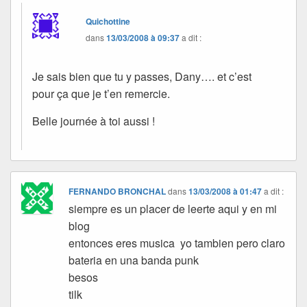
Quichottine
dans
13/03/2008 à 09:37
a dit :
Je sais bien que tu y passes, Dany…. et c’est
pour ça que je t’en remercie.
Belle journée à toi aussi !
FERNANDO BRONCHAL
dans
13/03/2008 à 01:47
a dit :
siempre es un placer de leerte aqui y en mi
blog
entonces eres musica yo tambien pero claro
bateria en una banda punk
besos
tilk