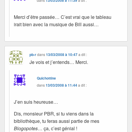
dans
13/03/2008 à 11:39
a dit :
Merci d’être passée… C’est vrai que le tableau
irait bien avec la musique de Bill aussi…
pb-r
dans
13/03/2008 à 10:47
a dit :
Je vois et j’entends… Merci.
Quichottine
dans
13/03/2008 à 11:44
a dit :
J’en suis heureuse…
Dis, monsieur PBR, si tu viens dans la
bibliothèque, tu feras aussi partie de mes
Blogopotes
… ça, c’est génial !