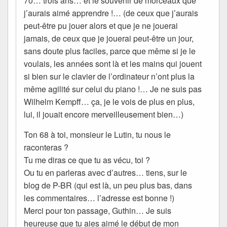
70… trois ans… et le souvenir de morceaux que
j’aurais aimé apprendre !… (de ceux que j’aurais
peut-être pu jouer alors et que je ne jouerai
jamais, de ceux que je jouerai peut-être un jour,
sans doute plus faciles, parce que même si je le
voulais, les années sont là et les mains qui jouent
si bien sur le clavier de l’ordinateur n’ont plus la
même agilité sur celui du piano !… Je ne suis pas
Wilhelm Kempff… ça, je le vois de plus en plus,
lui, il jouait encore merveilleusement bien…)
Ton 68 à toi, monsieur le Lutin, tu nous le
raconteras ?
Tu me diras ce que tu as vécu, toi ?
Ou tu en parleras avec d’autres… tiens, sur le
blog de P-BR (qui est là, un peu plus bas, dans
les commentaires… l’adresse est bonne !)
Merci pour ton passage, Guthin… Je suis
heureuse que tu aies aimé le début de mon