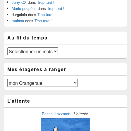
Jerry OX
dans
Trop tard !
Marie poupées
dans
Trop tard !
durgalola
dans
Trop tard !
mahina
dans
Trop tard !
Au fil du temps
Au
fil
du
temps
Mes étagères à ranger
Mes
étagères
à
ranger
L’attente
Pascal Lazzarotti
,
L'attente
.