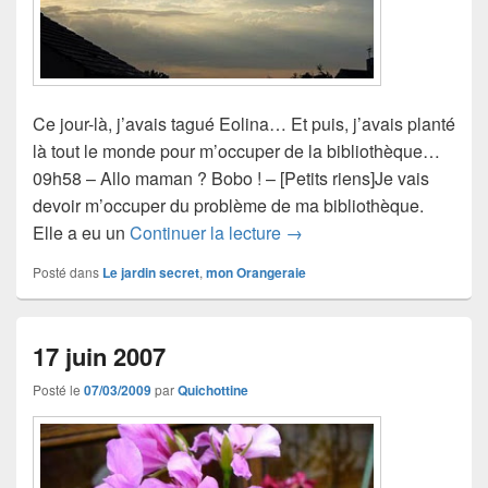
Ce jour-là, j’avais tagué Eolina… Et puis, j’avais planté
là tout le monde pour m’occuper de la bibliothèque…
09h58 – Allo maman ? Bobo ! – [Petits riens]Je vais
devoir m’occuper du problème de ma bibliothèque.
18 juin 2007
Elle a eu un
Continuer la lecture
→
Posté dans
Le jardin secret
,
mon Orangeraie
17 juin 2007
Posté le
07/03/2009
par
Quichottine