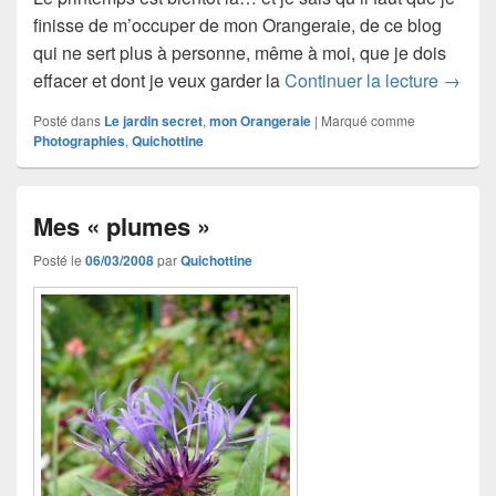
finisse de m’occuper de mon Orangeraie, de ce blog
qui ne sert plus à personne, même à moi, que je dois
Printe
effacer et dont je veux garder la
Continuer la lecture
→
Posté dans
Le jardin secret
,
mon Orangeraie
|
Marqué comme
Photographies
,
Quichottine
Mes « plumes »
Posté le
06/03/2008
par
Quichottine