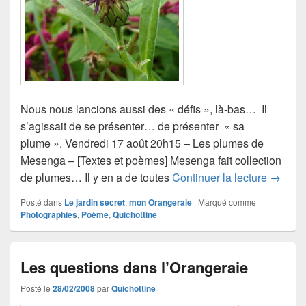
Nous nous lancions aussi des « défis », là-bas… Il
s’agissait de se présenter… de présenter « sa
plume ». Vendredi 17 août 20h15 – Les plumes de
Mesenga – [Textes et poèmes] Mesenga fait collection
Mes « 
de plumes… Il y en a de toutes
Continuer la lecture
→
Posté dans
Le jardin secret
,
mon Orangeraie
|
Marqué comme
Photographies
,
Poème
,
Quichottine
Les questions dans l’Orangeraie
Posté le
28/02/2008
par
Quichottine