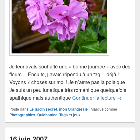
Je leur avais souhaité une « bonne journée » avec des
fleurs… Ensuite, j’avais répondu à un tag… déjà !
Voyons 7 choses sur moi ! Je n’aime pas la politique
Je suis un peu lunatique très romantique quelquefois
17 juin 20
apathique mais authentique
Continuer la lecture
→
Posté dans
Le jardin secret
,
mon Orangeraie
|
Marqué comme
Photographies
,
Quichottine
,
Tags et jeux
16 juin 2007