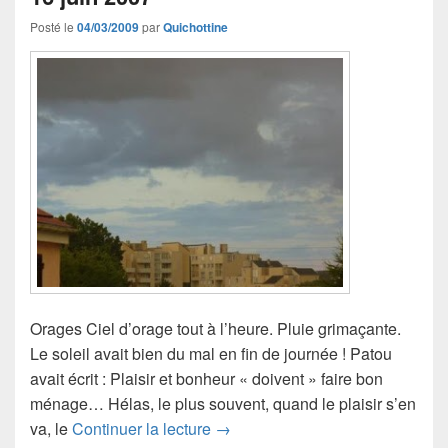
Posté le
04/03/2009
par
Quichottine
Orages Ciel d’orage tout à l’heure. Pluie grimaçante.
Le soleil avait bien du mal en fin de journée ! Patou
avait écrit : Plaisir et bonheur « doivent » faire bon
ménage… Hélas, le plus souvent, quand le plaisir s’en
16 juin 2007
va, le
Continuer la lecture
→