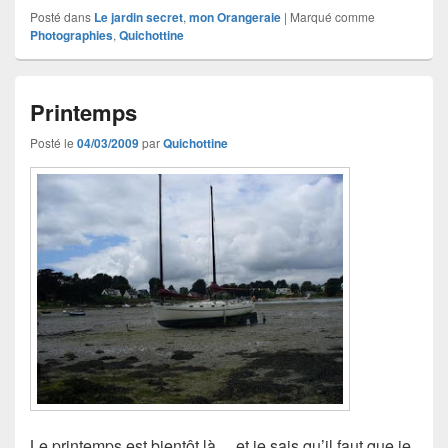
Posté dans
Le jardin secret
,
mon Orangeraie
|
Marqué comme
Photographies
,
Quichottine
Printemps
Posté le
04/03/2009
par
Quichottine
Le printemps est bientôt là… et je sais qu’il faut que je