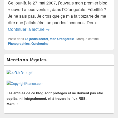
Ce jour-là, le 27 mai 2007, j’ouvrais mon premier blog
« ouvert à tous vents« , dans l’Orangeraie. Fébrilité ?
Je ne sais pas. Je crois que ça m’a fait bizarre de me
dire que j’allais être lue par des inconnus. Deux
Première fois
Continuer la lecture
→
Posté dans
Le jardin secret
,
mon Orangeraie
|
Marqué comme
Photographies
,
Quichottine
Zone
Mentions légales
principale
de
widget
...
pour
la
barre
latérale
Les articles de ce blog sont protégés et ne doivent pas être
copiés, ni intégralement, ni à travers le flux RSS.
Merci !