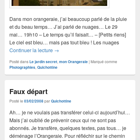
Dans mon orangeraie, j’ai beaucoup parlé de la pluie
et du beau temps… J’ai parlé de nuages… Le 29
mai… 19h10 – Le temps qu’il faisait… – [Petits riens]
Le ciel est bleu… mais pas tout bleu ! Les nuages
Nuages…
Continuer la lecture
→
Posté dans
Le jardin secret
,
mon Orangeraie
|
Marqué comme
Photographies
,
Quichottine
Faux départ
Posté le
03/02/2008
par
Quichottine
Ah… je ne voulais pas transférer celui-ci aujourd’hui…
Mais j’ai oublié de prévenir ceux qui ne sont pas
abonnés. Je transfère, quelques textes, pas tous… je
déménage l’Orangeraie. Pour réfléchir sur le chemin