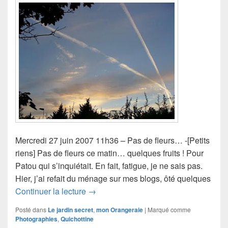
Mercredi 27 juin 2007 11h36 – Pas de fleurs… -[Petits
riens] Pas de fleurs ce matin… quelques fruits ! Pour
Patou qui s’inquiétait. En fait, fatigue, je ne sais pas.
Hier, j’ai refait du ménage sur mes blogs, ôté quelques
Les questions dans l’Orangeraie
Continuer la lecture
→
Posté dans
Le jardin secret
,
mon Orangeraie
|
Marqué comme
Photographies
,
Quichottine