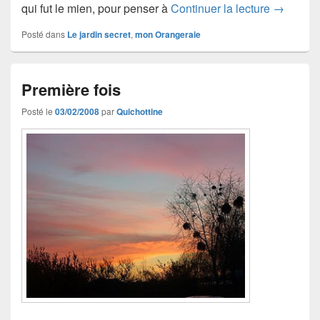
Faux dép
qui fut le mien, pour penser à
Continuer la lecture
→
Posté dans
Le jardin secret
,
mon Orangeraie
Première fois
Posté le
03/02/2008
par
Quichottine