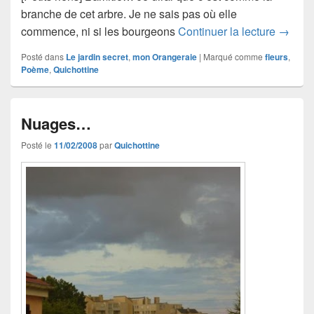
branche de cet arbre. Je ne sais pas où elle
L’amiti
commence, ni si les bourgeons
Continuer la lecture
→
Posté dans
Le jardin secret
,
mon Orangeraie
|
Marqué comme
fleurs
,
Poème
,
Quichottine
Nuages…
Posté le
11/02/2008
par
Quichottine