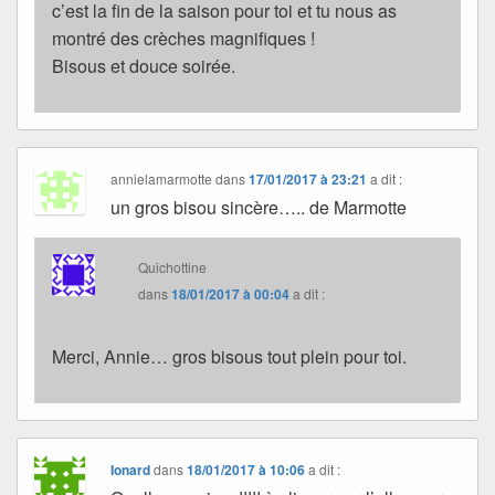
c’est la fin de la saison pour toi et tu nous as
montré des crèches magnifiques !
Bisous et douce soirée.
annielamarmotte
dans
17/01/2017 à 23:21
a dit :
un gros bisou sincère….. de Marmotte
Quichottine
dans
18/01/2017 à 00:04
a dit :
Merci, Annie… gros bisous tout plein pour toi.
Ionard
dans
18/01/2017 à 10:06
a dit :