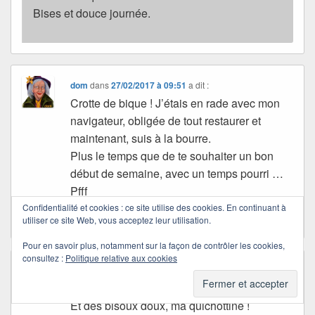
Bises et douce journée.
dom
dans
27/02/2017 à 09:51
a dit :
Crotte de bique ! J’étais en rade avec mon
navigateur, obligée de tout restaurer et
maintenant, suis à la bourre.
Plus le temps que de te souhaiter un bon
début de semaine, avec un temps pourri …
Pfff
Mais des bisoux quand même, hein !
Confidentialité et cookies : ce site utilise des cookies. En continuant à
utiliser ce site Web, vous acceptez leur utilisation.
Pour en savoir plus, notamment sur la façon de contrôler les cookies,
consultez :
Politique relative aux cookies
dom
dans
28/02/2017 à 07:23
a dit :
Bon mardi, dans la tourmente … climatique.
Et des bisoux doux, ma quichottine !