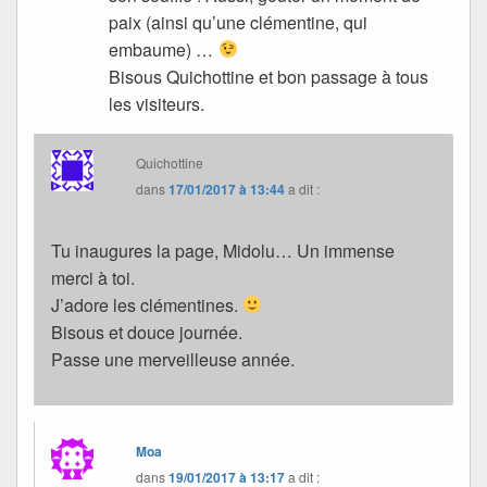
paix (ainsi qu’une clémentine, qui
embaume) …
Bisous Quichottine et bon passage à tous
les visiteurs.
Quichottine
dans
17/01/2017 à 13:44
a dit :
Tu inaugures la page, Midolu… Un immense
merci à toi.
J’adore les clémentines.
Bisous et douce journée.
Passe une merveilleuse année.
Moa
dans
19/01/2017 à 13:17
a dit :