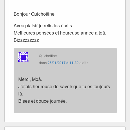
Bonjour Quichottine
Avec plaisir je relis tes écrits.
Meilleures pensées et heureuse année à toâ.
Bizzzzzzzzz
Quichottine
dans
25/01/2017 à 11:30
a dit :
Merci, Moâ.
J’étais heureuse de savoir que tu es toujours
là.
Bises et douce journée.