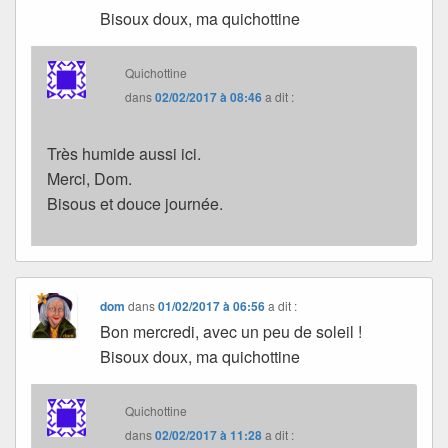
Bisoux doux, ma quichottine
Quichottine
dans
02/02/2017 à 08:46
a dit :
Très humide aussi ici.
Merci, Dom.
Bisous et douce journée.
dom
dans
01/02/2017 à 06:56
a dit :
Bon mercredi, avec un peu de soleil !
Bisoux doux, ma quichottine
Quichottine
dans
02/02/2017 à 11:28
a dit :