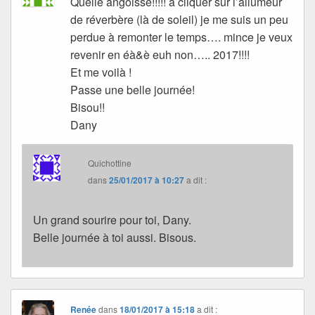
Quelle angoisse!!!!! à cliquer sur l’allumeur
de réverbère (là de soleil) je me suis un peu
perdue à remonter le temps…. mince je veux
revenir en éà&è euh non….. 2017!!!!
Et me voilà !
Passe une belle journée!
Bisou!!
Dany
Quichottine
dans
25/01/2017 à 10:27
a dit :
Un grand sourire pour toi, Dany.
Belle journée à toi aussi. Bisous.
Renée
dans
18/01/2017 à 15:18
a dit :