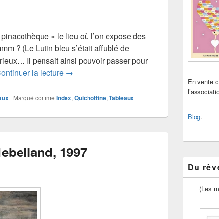
 pinacothèque » le lieu où l’on expose des
 ? (Le Lutin bleu s’était affublé de
sérieux… Il pensait ainsi pouvoir passer pour
Les tableaux de la Bibliothèque
ontinuer la lecture
→
En vente 
l’associat
aux
|
Marqué comme
Index
,
Quichottine
,
Tableaux
Blog
.
Nebelland, 1997
Du rêve
(Les m