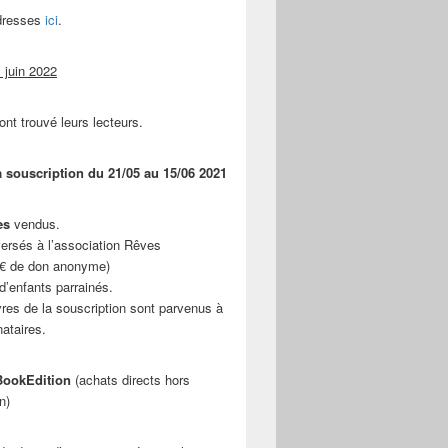
adresses
ici
.
 juin 2022
ont trouvé leurs lecteurs.
a souscription du 21/05 au 15/06 2021
es
vendus.
ersés à l’association Rêves
 € de don anonyme)
d’enfants parrainés.
vres de la souscription sont parvenus à
nataires.
ookEdition
(achats directs hors
n)