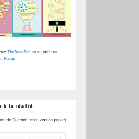
chez
TheBookEdition
au profit de
ion
Rêves
 à la réalité
ots de Quichottine en version papier)