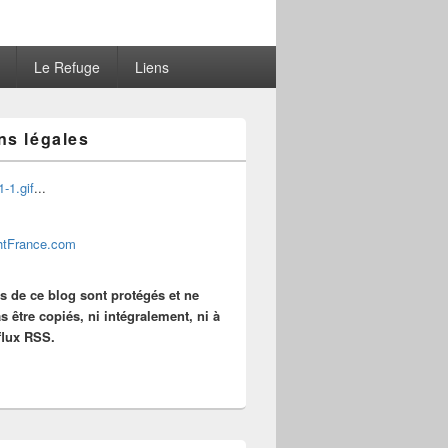
Le Refuge
Liens
ns légales
...
es de ce blog sont protégés et ne
s être copiés, ni intégralement, ni à
 flux RSS.