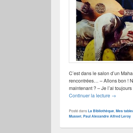
C’est dans le salon d’un Mahar
rencontrées… – Allons bon ! N
maintenant ? – Je l’ai toujours f
Paul Alex
Continuer la lecture
→
Posté dans
La Bibliothèque
,
Mes table
Musset
,
Paul Alexandre Alfred Leroy