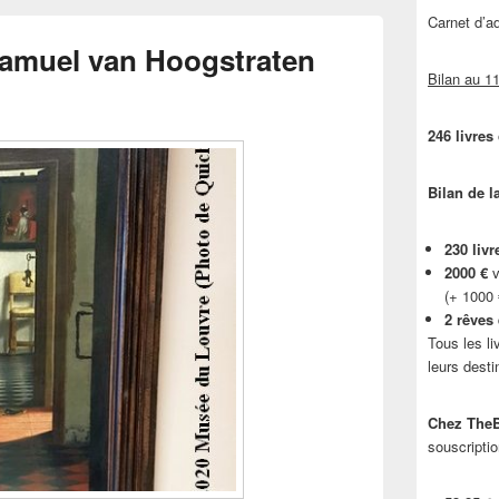
Carnet d’
Samuel van Hoogstraten
Bilan au 11
246 livres
Bilan de l
230 livr
2000 €
v
(+ 1000
2 rêves
Tous les li
leurs desti
Chez TheB
souscriptio