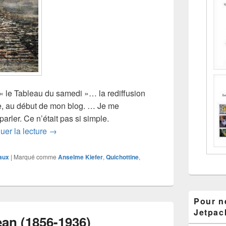
 le Tableau du samedi »… la rediffusion
re, au début de mon blog. … Je me
arler. Ce n’était pas si simple.
Anselme Kiefer, Nebelland, 1997
uer la lecture
→
aux
|
Marqué comme
Anselme Kiefer
,
Quichottine
,
Pour ne
Jetpac
n (1856-1936)