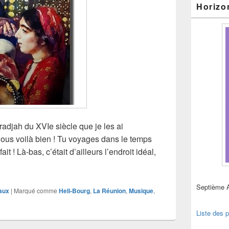
Horizo
adjah du XVIe siècle que je les ai
ous voilà bien ! Tu voyages dans le temps
ait ! Là-bas, c’était d’ailleurs l’endroit idéal,
andre Alfred Leroy
Septième 
aux
|
Marqué comme
Hell-Bourg
,
La Réunion
,
Musique
,
Liste des p