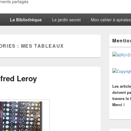
oments partagés
La Bibliothèque
Le jardin secret
Mon cahier à spirales
Zone
Mentio
principale
ORIES :
MES TABLEAUX
de
widget
pour
la
barre
latérale
fred Leroy
Les articl
doivent pa
travers le
Merci !