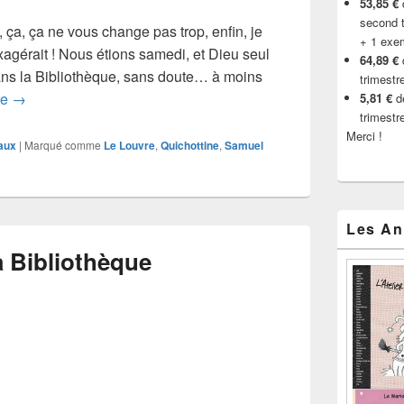
53,85 €
d
second t
 ça, ça ne vous change pas trop, enfin, je
+ 1 exe
xagérait ! Nous étions samedi, et Dieu seul
64,89 €
Dans la Bibliothèque, sans doute… à moins
trimestr
Les Pantoufles, Samuel van Hoogstraten
re
→
5,81 €
de
trimestr
Merci !
aux
|
Marqué comme
Le Louvre
,
Quichottine
,
Samuel
Les An
a Bibliothèque