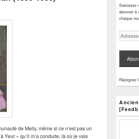
Saisissez 
abonner à c
chaque nouv
Adresse
e-
mail
Abon
Rejoignez 
Ancien
[Feedb
munauté de Melly, même si ce n’est pas un
à Yeur » qu’il m’a conduite, là où je vais