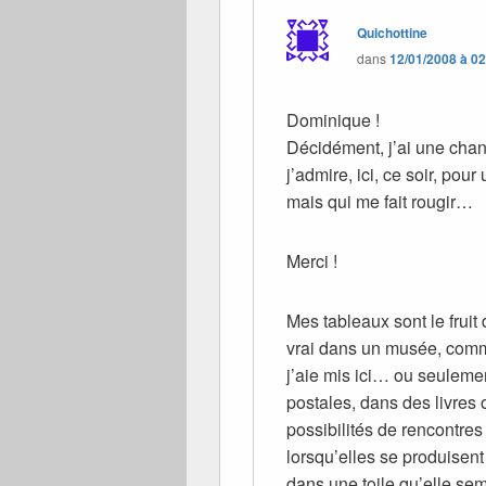
Quichottine
dans
12/01/2008 à 0
Dominique !
Décidément, j’ai une cha
j’admire, ici, ce soir, po
mais qui me fait rougir…
Merci !
Mes tableaux sont le fruit 
vrai dans un musée, comm
j’aie mis ici… ou seulemen
postales, dans des livres 
possibilités de rencontres
lorsqu’elles se produisent 
dans une toile qu’elle se