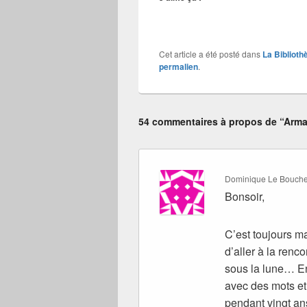
Cet article a été posté dans
La Biblioth
permalien
.
54 commentaires à propos de “Arma
Dominique Le Bouche
Bonsoir,
C’est toujours m
d’aller à la renc
sous la lune… En
avec des mots et
pendant vingt ans