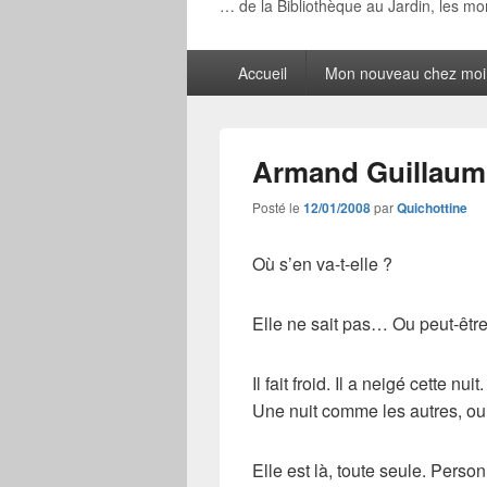
… de la Bibliothèque au Jardin, les m
Menu
Accueil
Mon nouveau chez moi
principal
Armand Guillaum
Posté le
12/01/2008
par
Quichottine
Où s’en va-t-elle ?
Elle ne sait pas… Ou peut-être s
Il fait froid. Il a neigé cette nui
Une nuit comme les autres, o
Elle est là, toute seule. Personn