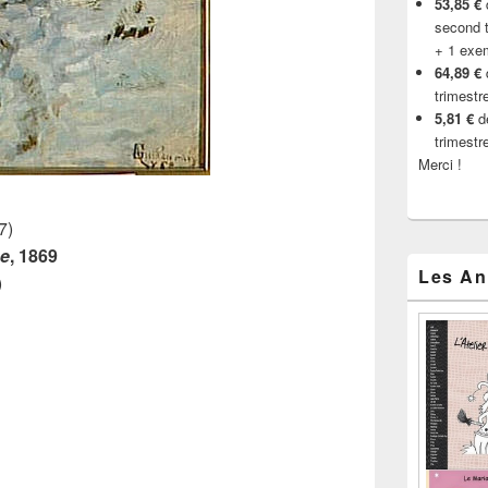
53,85 €
d
second t
+ 1 exe
64,89 €
trimestr
5,81 €
de
trimestr
Merci !
7)
ge
, 1869
Les An
)