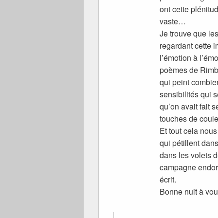
ont cette plénitu
vaste…
Je trouve que le
regardant cette i
l’émotion à l’ém
poèmes de Rimba
qui peint combie
sensibilités qui 
qu’on avait fait 
touches de coule
Et tout cela nou
qui pétillent dan
dans les volets d
campagne endorm
écrit.
Bonne nuit à vo