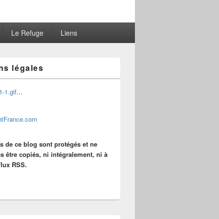
Le Refuge
Liens
ns légales
...
es de ce blog sont protégés et ne
s être copiés, ni intégralement, ni à
 flux RSS.