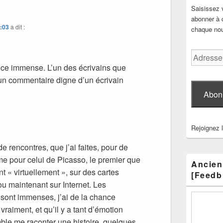
Saisissez 
abonner à c
2:03
a dit :
chaque nouv
Adresse
e-
nce immense. L’un des écrivains que
mail
ur un commentaire digne d’un écrivain
Abon
Rejoignez 
de rencontres, que j’ai faites, pour de
e pour celui de Picasso, le premier que
Ancien
t « virtuellement », sur des cartes
[Feedb
ou maintenant sur Internet. Les
 sont immenses, j’ai de la chance
vraiment, et qu’il y a tant d’émotion
mble me raconter une histoire, quelques