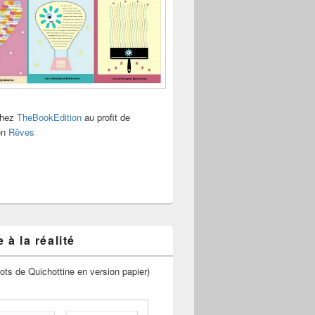
chez
TheBookEdition
au profit de
ion
Rêves
 à la réalité
ots de Quichottine en version papier)