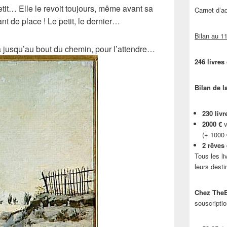
etit… Elle le revoit toujours, même avant sa
Carnet d’
ant de place ! Le petit, le dernier…
Bilan au 11
a jusqu’au bout du chemin, pour l’attendre…
246 livres
Bilan de l
230 livr
2000 €
v
(+ 1000
2 rêves
Tous les li
leurs desti
Chez TheB
souscriptio