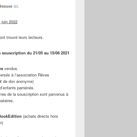
adresses
ici
.
 juin 2022
ont trouvé leurs lecteurs.
a souscription du 21/05 au 15/06 2021
es
vendus.
ersés à l’association Rêves
 € de don anonyme)
d’enfants parrainés.
vres de la souscription sont parvenus à
nataires.
ookEdition
(achats directs hors
n)