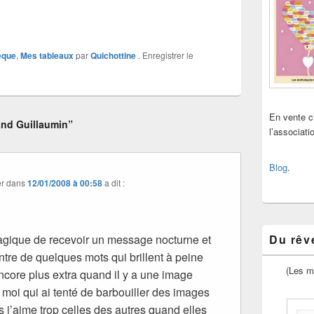
èque
,
Mes tableaux
par
Quichottine
. Enregistrer le
En vente 
nd Guillaumin”
l’associat
Blog
.
r
dans
12/01/2008 à 00:58
a dit :
agique de recevoir un message nocturne et
Du rêve
ontre de quelques mots qui brillent à peine
(Les m
core plus extra quand il y a une image
 moi qui ai tenté de barbouiller des images
 j’aime trop celles des autres quand elles