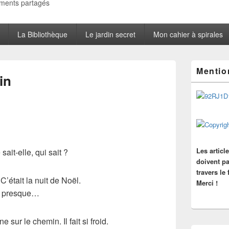
oments partagés
La Bibliothèque
Le jardin secret
Mon cahier à spirales
Zone
Mentio
principale
in
de
widget
pour
la
barre
latérale
Les articl
ait-elle, qui sait ?
doivent pa
travers le
t. C’était la nuit de Noël.
Merci !
u presque…
e sur le chemin. Il fait si froid.