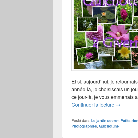
Et si, aujourd’hui, je retournais
année-là, je choisissais un jo
ce jour-là, je vous emmenais av
Envie de f
Continuer la lecture
→
Posté dans
Le jardin secret
,
Petits rie
Photographies
,
Quichottine