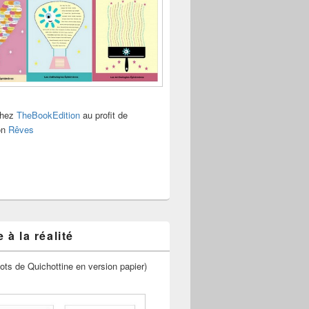
chez
TheBookEdition
au profit de
ion
Rêves
 à la réalité
ots de Quichottine en version papier)