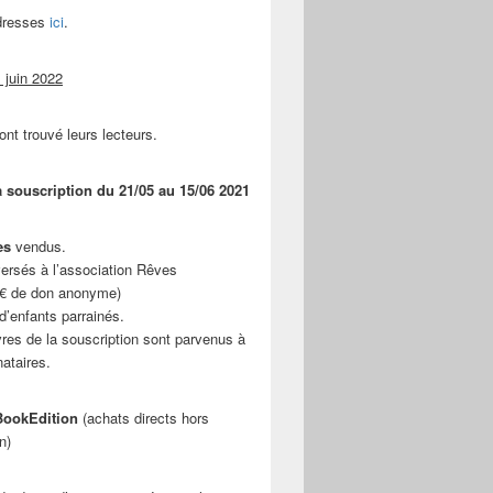
adresses
ici
.
 juin 2022
ont trouvé leurs lecteurs.
a souscription du 21/05 au 15/06 2021
es
vendus.
ersés à l’association Rêves
 € de don anonyme)
d’enfants parrainés.
vres de la souscription sont parvenus à
nataires.
ookEdition
(achats directs hors
n)