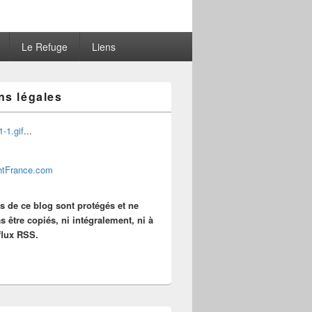
Le Refuge
Liens
ns légales
...
es de ce blog sont protégés et ne
s être copiés, ni intégralement, ni à
 flux RSS.