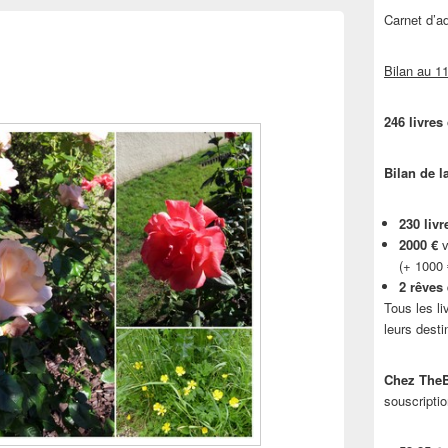
Carnet d’
Bilan au 11
246 livres
Bilan de l
230 livr
2000 €
v
(+ 1000
2 rêves
Tous les li
leurs desti
Chez TheB
souscriptio