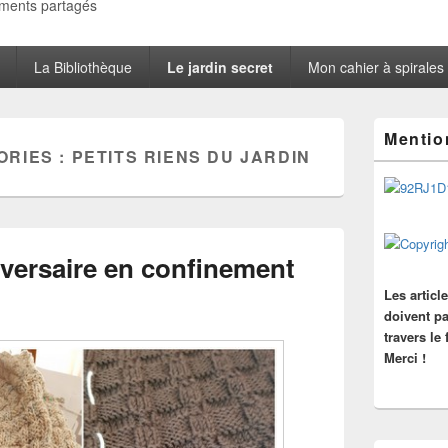
oments partagés
La Bibliothèque
Le jardin secret
Mon cahier à spirales
Zone
Mentio
principale
ORIES :
PETITS RIENS DU JARDIN
de
widget
pour
la
barre
latérale
niversaire en confinement
Les articl
doivent pa
travers le
Merci !