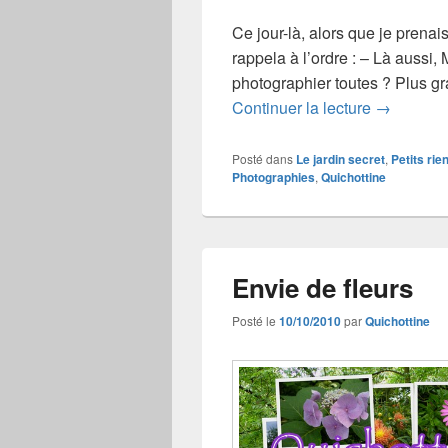
Ce jour-là, alors que je prenais
rappela à l’ordre : – Là aussi,
photographier toutes ? Plus gra
Attente fle
Continuer la lecture
→
Posté dans
Le jardin secret
,
Petits rie
Photographies
,
Quichottine
Envie de fleurs
Posté le
10/10/2010
par
Quichottine