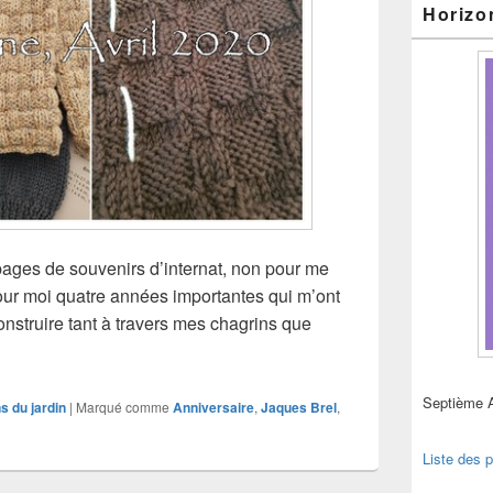
Horizo
pages de souvenirs d’internat, non pour me
pour moi quatre années importantes qui m’ont
nstruire tant à travers mes chagrins que
ril 2020, anniversaire en confinement
Septième 
ns du jardin
|
Marqué comme
Anniversaire
,
Jaques Brel
,
Liste des p