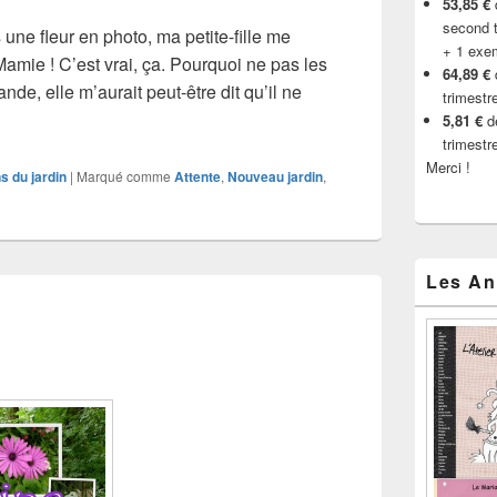
53,85 €
d
second t
 une fleur en photo, ma petite-fille me
+ 1 exe
 Mamie ! C’est vrai, ça. Pourquoi ne pas les
64,89 €
nde, elle m’aurait peut-être dit qu’il ne
trimestr
urie
5,81 €
de
trimestr
Merci !
ns du jardin
|
Marqué comme
Attente
,
Nouveau jardin
,
Les An