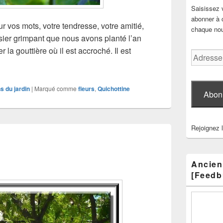
Saisissez 
abonner à c
r vos mots, votre tendresse, votre amitié,
chaque nouv
osier grimpant que nous avons planté l’an
 la gouttière où il est accroché. Il est
Adresse
e-
mail
ns du jardin
|
Marqué comme
fleurs
,
Quichottine
Abon
Rejoignez 
Ancien
[Feedb