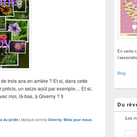
En vente 
l’associat
Blog
.
 de trois ans en arrière ? Et si, dans cette
ur précis, un seize août par exemple… Et si,
ec moi, là-bas, à Giverny ? Il
leurs
Du rêve
(Les m
ns du jardin
|
Marqué comme
Giverny
,
Mots pour maux
,