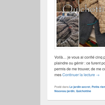
Voilà… je vous ai confié cinq 
plaindre ou gémir : ce furent 
permis de me trouver, de me co
27 av
mes
Continuer la lecture
→
Posté dans
Le jardin secret
,
Petits rie
Nouveau jardin
,
Quichottine