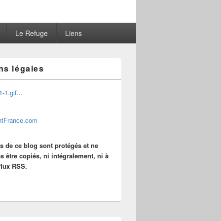
Le Refuge
Liens
ns légales
...
es de ce blog sont protégés et ne
s être copiés, ni intégralement, ni à
 flux RSS.