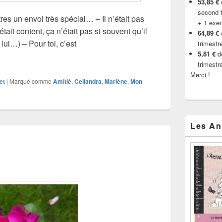
53,85 €
d
second t
tres un envoi très spécial… – Il n’était pas
+ 1 exe
ait content, ça n’était pas si souvent qu’il
64,89 €
 lui…) – Pour toi, c’est
trimestr
5,81 €
de
Lutin Bleu
trimestr
Merci !
et
|
Marqué comme
Amitié
,
Celiandra
,
Marlène
,
Mon
Les An