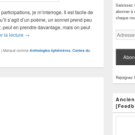
Saisissez 
abonner à c
articipations, je m’interroge. Il est facile de
chaque nouv
u’il s’agit d’un poème, un sonnet prend peu
r, peut en prendre davantage, mais on peut
Adresse
Et si ça dépasse un peu ?
r la lecture
→
e-
mail
s
|
Marqué comme
Anthologies éphémères
,
Contes du
Abon
Rejoignez 
Ancien
[Feedb