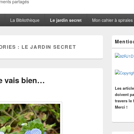
oments partagés
La Bibliothèque
Le jardin secret
Mon cahier à spirales
Zone
Mentio
principale
ORIES :
LE JARDIN SECRET
de
widget
pour
la
barre
latérale
je vais bien…
Les articl
doivent pa
travers le
Merci !