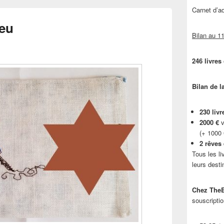
Carnet d’
leu
Bilan au 11
246 livres
Bilan de l
230 livr
2000 €
v
(+ 1000
2 rêves
Tous les li
leurs desti
Chez TheB
souscriptio