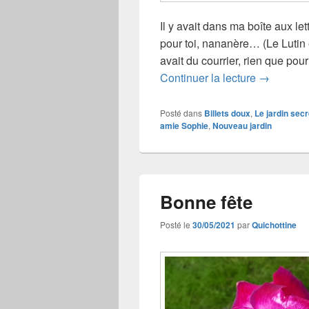
Il y avait dans ma boîte aux let
pour toi, nananère… (Le Lutin ét
avait du courrier, rien que pour
Lettre au 
Continuer la lecture
→
Posté dans
Billets doux
,
Le jardin secr
amie Sophie
,
Nouveau jardin
Bonne fête
Posté le
30/05/2021
par
Quichottine