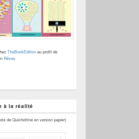
chez
TheBookEdition
au profit de
ion
Rêves
 à la réalité
ots de Quichottine en version papier)