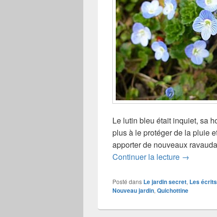
Le lutin bleu était inquiet, sa 
plus à le protéger de la pluie et
apporter de nouveaux ravaudag
Ne t’en fa
Continuer la lecture
→
Posté dans
Le jardin secret
,
Les écrits
Nouveau jardin
,
Quichottine