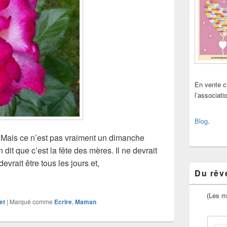
En vente 
l’associat
Blog
.
 Mais ce n’est pas vraiment un dimanche
 dit que c’est la fête des mères. Il ne devrait
evrait être tous les jours et,
Du rêve
e
(Les m
et
|
Marqué comme
Ecrire
,
Maman