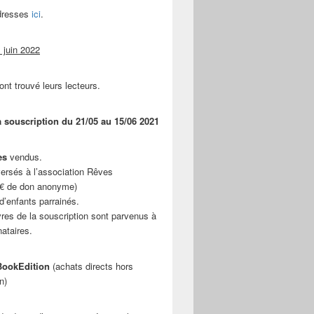
adresses
ici
.
 juin 2022
ont trouvé leurs lecteurs.
a souscription du 21/05 au 15/06 2021
es
vendus.
ersés à l’association Rêves
 € de don anonyme)
d’enfants parrainés.
vres de la souscription sont parvenus à
nataires.
ookEdition
(achats directs hors
n)