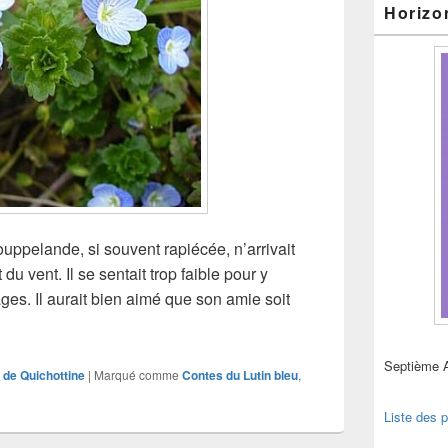
Horizo
houppelande, si souvent rapiécée, n’arrivait
 du vent. Il se sentait trop faible pour y
es. Il aurait bien aimé que son amie soit
is pas, je vais bien…
Septième 
 de Quichottine
|
Marqué comme
Contes du Lutin bleu
,
Liste des p