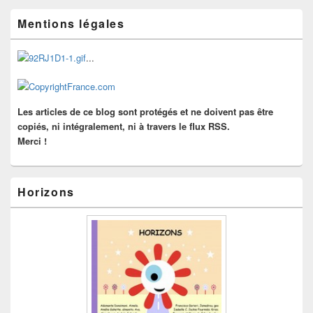
les
Zone
articles
Mentions légales
principale
de
widget
...
pour
la
barre
latérale
Les articles de ce blog sont protégés et ne doivent pas être
copiés, ni intégralement, ni à travers le flux RSS.
Merci !
Horizons