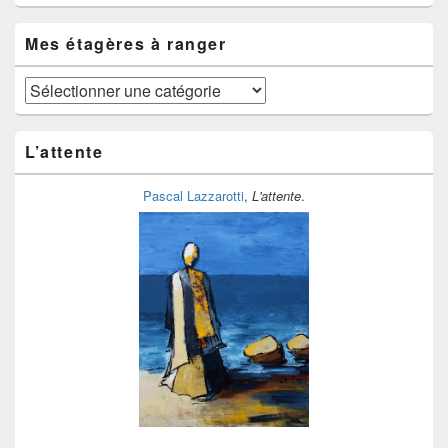
du
temps
Mes étagères à ranger
Mes
étagères
à
ranger
L’attente
Pascal Lazzarotti
,
L'attente
.