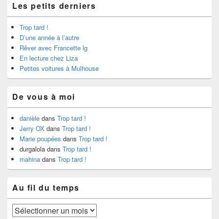
Les petits derniers
Trop tard !
D’une année à l’autre
Rêver avec Francette lg
En lecture chez Liza
Petites voitures à Mulhouse
De vous à moi
danièle
dans
Trop tard !
Jerry OX
dans
Trop tard !
Marie poupées
dans
Trop tard !
durgalola
dans
Trop tard !
mahina
dans
Trop tard !
Au fil du temps
Au
fil