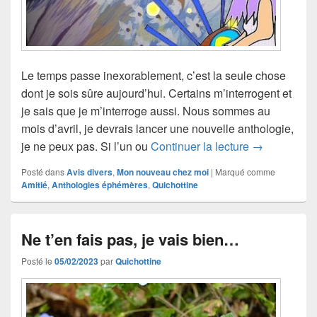
Le temps passe inexorablement, c’est la seule chose
dont je sois sûre aujourd’hui. Certains m’interrogent et
je sais que je m’interroge aussi. Nous sommes au
mois d’avril, je devrais lancer une nouvelle anthologie,
Pause blog 
je ne peux pas. Si l’un ou
Continuer la lecture
→
Posté dans
Avis divers
,
Mon nouveau chez moi
|
Marqué comme
Amitié
,
Anthologies éphémères
,
Quichottine
Ne t’en fais pas, je vais bien…
Posté le
05/02/2023
par
Quichottine