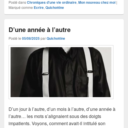
Posté dans
Chroniques d'une vie ordinaire
,
Mon nouveau chez moi
|
Marqué comme
Ecrire
,
Quichottine
D’une année à l’autre
Posté le
05/08/2025
par
Quichottine
D’un jour à l’autre, d’un mois à l’autre, d’une année à
l’autre… les mots s’alignaient sous des doigts
impatients. Voyons, comment avait-il intitulé son