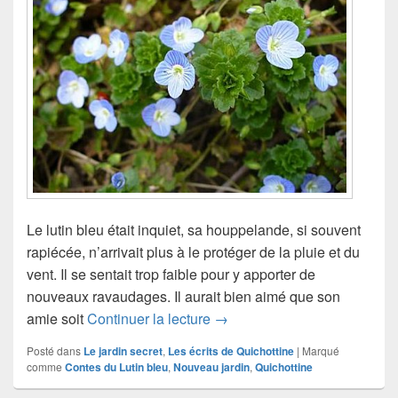
Le lutin bleu était inquiet, sa houppelande, si souvent
rapiécée, n’arrivait plus à le protéger de la pluie et du
vent. Il se sentait trop faible pour y apporter de
nouveaux ravaudages. Il aurait bien aimé que son
Ne t’en fais pas, je vais bie
amie soit
Continuer la lecture
→
Posté dans
Le jardin secret
,
Les écrits de Quichottine
|
Marqué
comme
Contes du Lutin bleu
,
Nouveau jardin
,
Quichottine