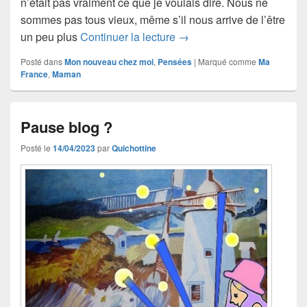
n’était pas vraiment ce que je voulais dire. Nous ne
sommes pas tous vieux, même s’il nous arrive de l’être
Nous, les « anciens »
un peu plus
Continuer la lecture
→
Posté dans
Mon nouveau chez moi
,
Pensées
|
Marqué comme
Ma
France
,
Maman
Pause blog ?
Posté le
14/04/2023
par
Quichottine