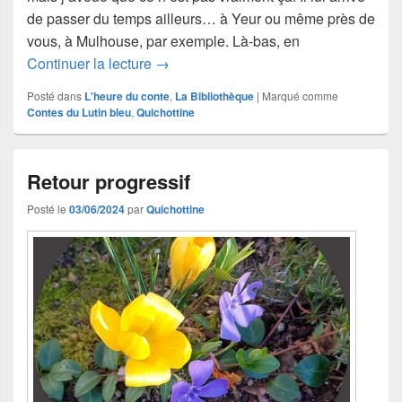
de passer du temps ailleurs… à Yeur ou même près de
vous, à Mulhouse, par exemple. Là-bas, en
Petites voitures à Mulhouse
Continuer la lecture
→
Posté dans
L'heure du conte
,
La Bibliothèque
|
Marqué comme
Contes du Lutin bleu
,
Quichottine
Retour progressif
Posté le
03/06/2024
par
Quichottine