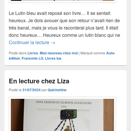
Le Lutin bleu avait reposé son livre… Il se sentait
heureux. Je dois avouer que son retour n’avait rien de
très banal, mais je vous le raconterai plus tard. Il était
donc heureux… Heureux comme un lutin blanc qui ne
Rêver avec Francette lg
Continuer la lecture
→
Posté dans
Livres
,
Mon nouveau chez moi
|
Marqué comme
Auto-
édition
,
Francette LG
,
Livres lus
En lecture chez Liza
Posté le
31/07/2024
par
Quichottine