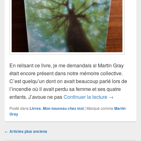
En relisant ce livre, je me demandais si Martin Gray
était encore présent dans notre mémoire collective.
C’est quelqu’un dont on avait beaucoup parlé lors de
l’incendie où il avait perdu sa femme et ses quatre
Martin Gray, La
enfants. J’avoue ne pas
Continuer la lecture
→
Posté dans
Livres
,
Mon nouveau chez moi
|
Marqué comme
Martin
Gray
Navigation
←
Articles plus anciens
dans