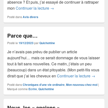
absence ? Et puis, j’ai essayé de continuer à rattraper
Retard… et questions diverses
mon
Continuer la lecture
→
Posté dans
Avis divers
Parce que…
Posté le
19/12/2023
par
Quichottine
Je n’avais pas prévu de publier un article
aujourd’hui… mais ce serait dommage de vous laisser
tout à fait sans nouvelles. Ce matin, j’étais un peu
(beaucoup) dans un état pitoyable. (Mon petit-fils vous
Parce q
dirait que j’ai les cheveux en
Continuer la lecture
→
Posté dans
Chroniques d'une vie ordinaire
,
Mon nouveau chez moi
|
Marqué comme
Ecrire
,
Quichottine
Nous, les « anciens »