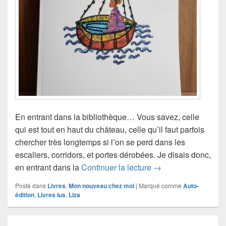
En entrant dans la bibliothèque… Vous savez, celle
qui est tout en haut du château, celle qu’il faut parfois
chercher très longtemps si l’on se perd dans les
escaliers, corridors, et portes dérobées. Je disais donc,
En lecture chez Liza
en entrant dans la
Continuer la lecture
→
Posté dans
Livres
,
Mon nouveau chez moi
|
Marqué comme
Auto-
édition
,
Livres lus
,
Liza