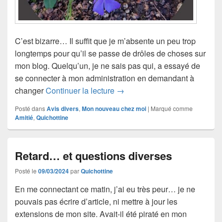
C’est bizarre… Il suffit que je m’absente un peu trop
longtemps pour qu’il se passe de drôles de choses sur
mon blog. Quelqu’un, je ne sais pas qui, a essayé de
se connecter à mon administration en demandant à
Retour progressif
changer
Continuer la lecture
→
Posté dans
Avis divers
,
Mon nouveau chez moi
|
Marqué comme
Amitié
,
Quichottine
Retard… et questions diverses
Posté le
09/03/2024
par
Quichottine
En me connectant ce matin, j’ai eu très peur… je ne
pouvais pas écrire d’article, ni mettre à jour les
extensions de mon site. Avait-il été piraté en mon