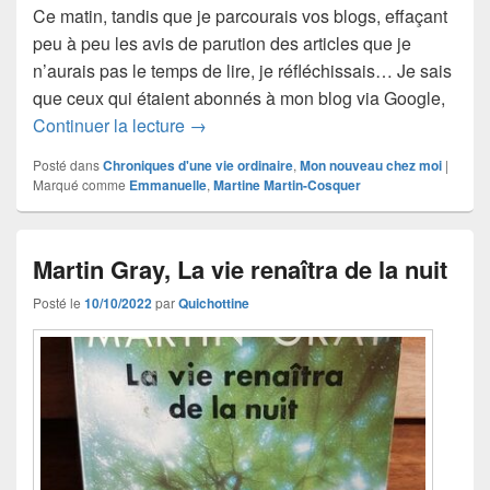
Ce matin, tandis que je parcourais vos blogs, effaçant
peu à peu les avis de parution des articles que je
n’aurais pas le temps de lire, je réfléchissais… Je sais
que ceux qui étaient abonnés à mon blog via Google,
La maison de l’espoir
Continuer la lecture
→
Posté dans
Chroniques d'une vie ordinaire
,
Mon nouveau chez moi
|
Marqué comme
Emmanuelle
,
Martine Martin-Cosquer
Martin Gray, La vie renaîtra de la nuit
Posté le
10/10/2022
par
Quichottine