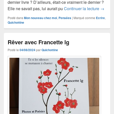
dernier livre ? D’ailleurs, était-ce vraiment le dernier ?
D’une a
Elle ne savait pas, lui aurait pu
Continuer la lecture
→
Posté dans
Mon nouveau chez moi
,
Pensées
|
Marqué comme
Ecrire
,
Quichottine
Rêver avec Francette lg
Posté le
04/08/2024
par
Quichottine