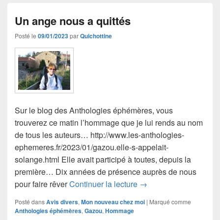
Un ange nous a quittés
Posté le
09/01/2023
par
Quichottine
Sur le blog des Anthologies éphémères, vous
trouverez ce matin l’hommage que je lui rends au nom
de tous les auteurs… http://www.les-anthologies-
ephemeres.fr/2023/01/gazou.elle-s-appelait-
solange.html Elle avait participé à toutes, depuis la
première… Dix années de présence auprès de nous
Un ange nous a quittés
pour faire rêver
Continuer la lecture
→
Posté dans
Avis divers
,
Mon nouveau chez moi
|
Marqué comme
Anthologies éphémères
,
Gazou
,
Hommage