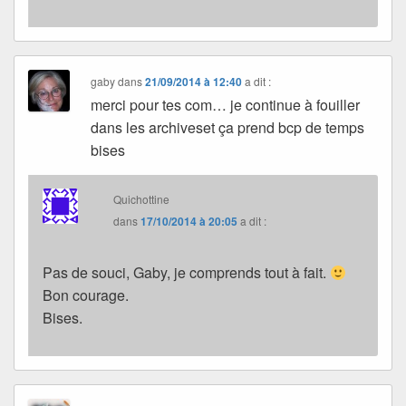
gaby
dans
21/09/2014 à 12:40
a dit :
merci pour tes com… je continue à fouiller
dans les archiveset ça prend bcp de temps
bises
Quichottine
dans
17/10/2014 à 20:05
a dit :
Pas de souci, Gaby, je comprends tout à fait.
Bon courage.
Bises.