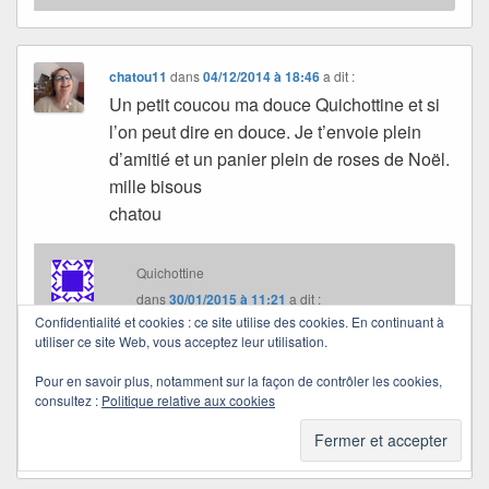
chatou11
dans
04/12/2014 à 18:46
a dit :
Un petit coucou ma douce Quichottine et si
l’on peut dire en douce. Je t’envoie plein
d’amitié et un panier plein de roses de Noël.
mille bisous
chatou
Quichottine
dans
30/01/2015 à 11:21
a dit :
Confidentialité et cookies : ce site utilise des cookies. En continuant à
utiliser ce site Web, vous acceptez leur utilisation.
Merci pour ce coucou ma Chatou. J’adore les
Pour en savoir plus, notamment sur la façon de contrôler les cookies,
roses de Noël et ton amitié fait chaud au coeur.
consultez :
Politique relative aux cookies
Mille bisous ma douce.