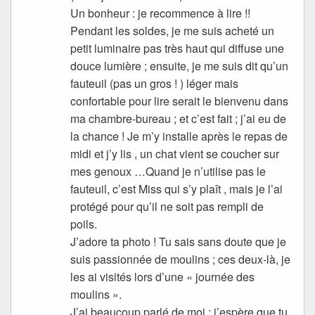
Un bonheur : je recommence à lire !!
Pendant les soldes, je me suis acheté un
petit luminaire pas très haut qui diffuse une
douce lumière ; ensuite, je me suis dit qu’un
fauteuil (pas un gros ! ) léger mais
confortable pour lire serait le bienvenu dans
ma chambre-bureau ; et c’est fait ; j’ai eu de
la chance ! Je m’y installe après le repas de
midi et j’y lis , un chat vient se coucher sur
mes genoux …Quand je n’utilise pas le
fauteuil, c’est Miss qui s’y plaît , mais je l’ai
protégé pour qu’il ne soit pas rempli de
poils.
J’adore ta photo ! Tu sais sans doute que je
suis passionnée de moulins ; ces deux-là, je
les ai visités lors d’une « journée des
moulins ».
J’ai beaucoup parlé de moi ; j’espère que tu