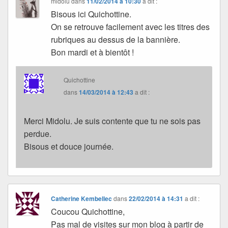
midolu
dans
11/02/2014 à 10:30
a dit :
Bisous ici Quichottine.
On se retrouve facilement avec les titres des
rubriques au dessus de la bannière.
Bon mardi et à bientôt !
Quichottine
dans
14/03/2014 à 12:43
a dit :
Merci Midolu. Je suis contente que tu ne sois pas
perdue.
Bisous et douce journée.
Catherine Kembellec
dans
22/02/2014 à 14:31
a dit :
Coucou Quichottine,
Pas mal de visites sur mon blog à partir de