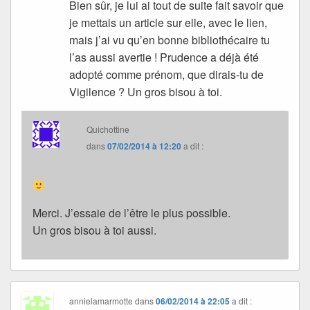
Bien sûr, je lui ai tout de suite fait savoir que
je mettais un article sur elle, avec le lien,
mais j’ai vu qu’en bonne bibliothécaire tu
l’as aussi avertie ! Prudence a déjà été
adopté comme prénom, que dirais-tu de
Vigilence ? Un gros bisou à toi.
Quichottine
dans
07/02/2014 à 12:20
a dit :
Merci. J’essaie de l’être le plus possible.
Un gros bisou à toi aussi.
annielamarmotte
dans
06/02/2014 à 22:05
a dit :