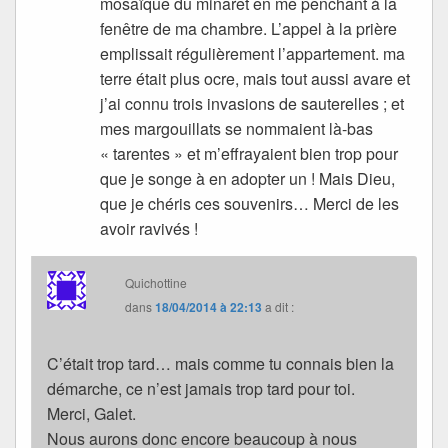
mosaïque du minaret en me penchant à la
fenêtre de ma chambre. L’appel à la prière
emplissait régulièrement l’appartement. ma
terre était plus ocre, mais tout aussi avare et
j’ai connu trois invasions de sauterelles ; et
mes margouillats se nommaient là-bas
« tarentes » et m’effrayaient bien trop pour
que je songe à en adopter un ! Mais Dieu,
que je chéris ces souvenirs… Merci de les
avoir ravivés !
Quichottine
dans
18/04/2014 à 22:13
a dit :
C’était trop tard… mais comme tu connais bien la
démarche, ce n’est jamais trop tard pour toi.
Merci, Galet.
Nous aurons donc encore beaucoup à nous