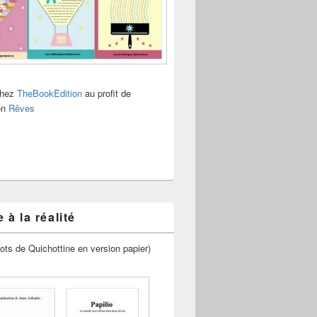
chez
TheBookEdition
au profit de
ion
Rêves
 à la réalité
ots de Quichottine en version papier)