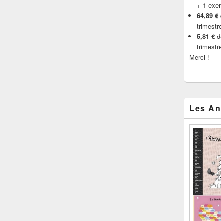
+ 1 exe
64,89 €
trimestr
5,81 €
de
trimestr
Merci !
Les An