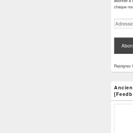
abonner à c
chaque nouv
Adresse
e-
mail
Abon
Rejoignez 
Ancien
[Feedb