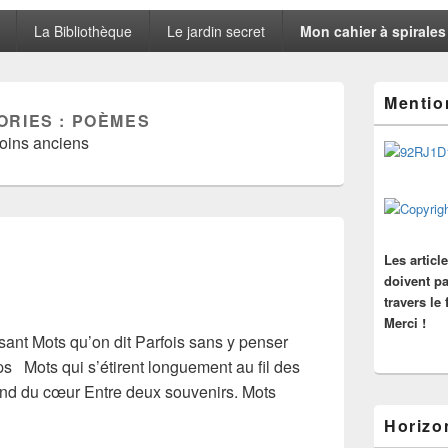
La Bibliothèque
Le jardin secret
Mon cahier à spirales
Zone
Mentio
principale
ORIES :
POÈMES
de
oins anciens
widget
pour
la
barre
latérale
Les articl
doivent pa
travers le
Merci !
sant Mots qu’on dit Parfois sans y penser
s Mots qui s’étirent longuement au fil des
ond du cœur Entre deux souvenirs. Mots
s mots
Horizo