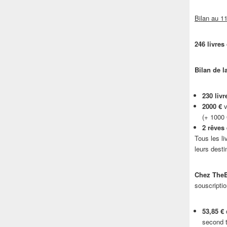
Bilan au 11
246 livres
Bilan de l
230 livr
2000 €
v
(+ 1000
2 rêves
Tous les li
leurs desti
Chez TheB
souscriptio
53,85 €
d
second t