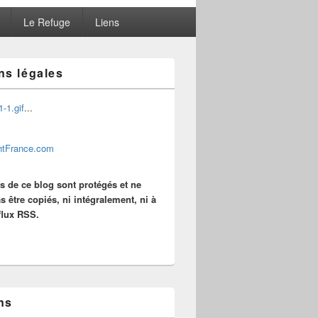
Le Refuge
Liens
ns légales
...
es de ce blog sont protégés et ne
s être copiés, ni intégralement, ni à
 flux RSS.
ns