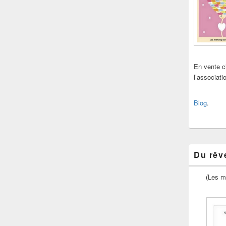
En vente 
l’associat
Blog
.
Du rêve
(Les m