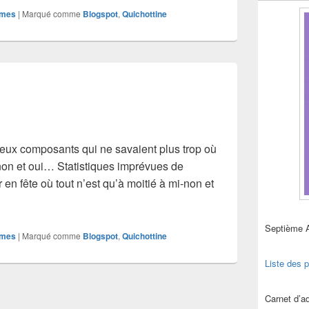
mes
|
Marqué comme
Blogspot
,
Quichottine
eux composants qui ne savaient plus trop où
non et oui… Statistiques imprévues de
en fête où tout n’est qu’à moitié à mi-non et
matique
Septième 
mes
|
Marqué comme
Blogspot
,
Quichottine
Liste des p
Carnet d’