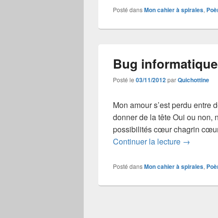
Posté dans
Mon cahier à spirales
,
Poè
Bug informatique
Posté le
03/11/2012
par
Quichottine
Mon amour s’est perdu entre d
donner de la tête Oui ou non, 
possibilités cœur chagrin cœur 
Bug infor
Continuer la lecture
→
Posté dans
Mon cahier à spirales
,
Poè