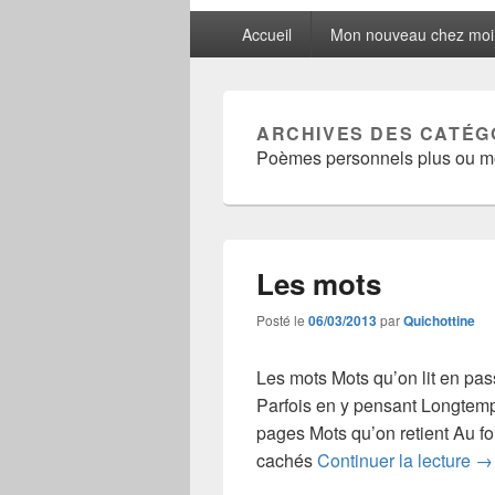
Menu
Accueil
Mon nouveau chez moi
principal
ARCHIVES DES CATÉG
Poèmes personnels plus ou m
Les mots
Posté le
06/03/2013
par
Quichottine
Les mots Mots qu’on lit en pas
Parfois en y pensant Longtemp
pages Mots qu’on retient Au f
Le
cachés
Continuer la lecture
→