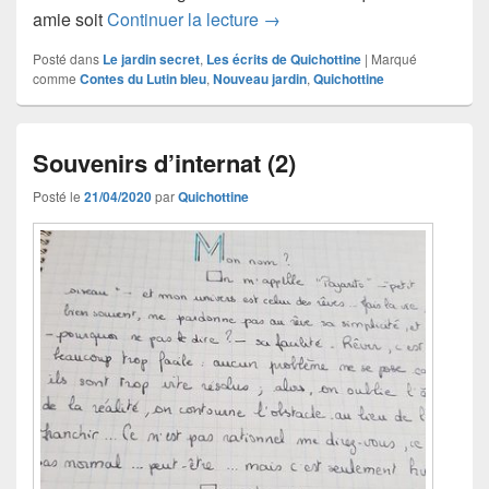
Ne t’en fais pas, je vais bie
amie soit
Continuer la lecture
→
Posté dans
Le jardin secret
,
Les écrits de Quichottine
|
Marqué
comme
Contes du Lutin bleu
,
Nouveau jardin
,
Quichottine
Souvenirs d’internat (2)
Posté le
21/04/2020
par
Quichottine