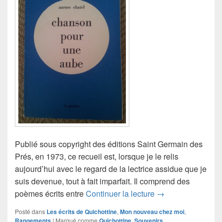
Publié sous copyright des éditions Saint Germain des
Prés, en 1973, ce recueil est, lorsque je le relis
aujourd’hui avec le regard de la lectrice assidue que je
suis devenue, tout à fait imparfait. Il comprend des
Chanson pour une
poèmes écrits entre
Continuer la lecture
→
Posté dans
Les écrits de Quichottine
,
Mon nouveau chez moi
,
Rangements
|
Marqué comme
Quichottine
,
Souvenirs