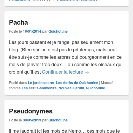
Pacha
Posté le
16/01/2014
par
Quichottine
Les jours passent et je range, pas seulement mon
blog. (Bien sûr, ce n’est pas le printemps, mais peut-
être suis-je comme les arbres qui bourgeonnent en ce
mois de janvier trop doux… ou comme les oiseaux qui
Pacha
croient qu’il est
Continuer la lecture
→
Posté dans
Le jardin secret
,
Les écrits de Quichottine
|
Marqué
comme
Les écrits-souvenirs
,
Nouveau jardin
,
Quichottine
Pseudonymes
Posté le
30/05/2013
par
Quichottine
Il me faudrait ici les mots de Nemo… ces mots que je