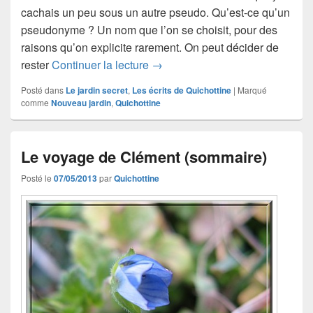
cachais un peu sous un autre pseudo. Qu’est-ce qu’un
pseudonyme ? Un nom que l’on se choisit, pour des
raisons qu’on explicite rarement. On peut décider de
Pseudonymes
rester
Continuer la lecture
→
Posté dans
Le jardin secret
,
Les écrits de Quichottine
|
Marqué
comme
Nouveau jardin
,
Quichottine
Le voyage de Clément (sommaire)
Posté le
07/05/2013
par
Quichottine