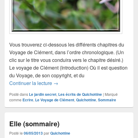
Vous trouverez ci-dessous les différents chapitres du
Voyage de Clément, dans l’ordre chronologique. (Un
clic sur le titre vous conduira vers le chapitre désiré.)
Le voyage de Clément (Introduction) Où il est question
du Voyage, de son copyright, et du
Le voyage de Clément (sommaire)
Continuer la lecture
→
Posté dans
Le jardin secret
,
Les écrits de Quichottine
|
Marqué
comme
Ecrire
,
Le Voyage de Clément
,
Quichottine
,
Sommaire
Elle (sommaire)
Posté le
06/05/2013
par
Quichottine