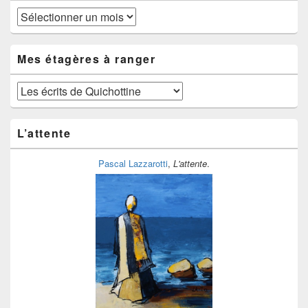
Au
fil
du
temps
Mes étagères à ranger
Mes
étagères
à
ranger
L’attente
Pascal Lazzarotti
,
L'attente
.