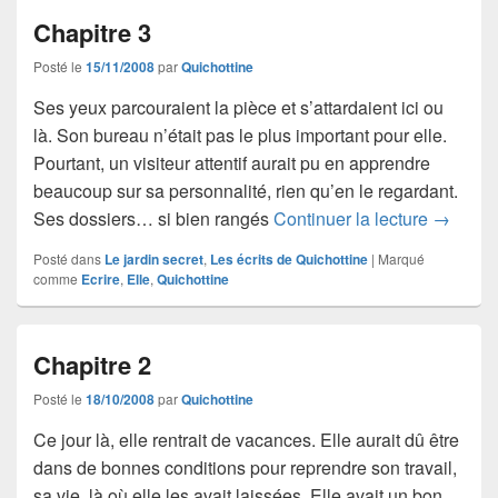
Chapitre 3
Posté le
15/11/2008
par
Quichottine
Ses yeux parcouraient la pièce et s’attardaient ici ou
là. Son bureau n’était pas le plus important pour elle.
Pourtant, un visiteur attentif aurait pu en apprendre
beaucoup sur sa personnalité, rien qu’en le regardant.
Chapitre
Ses dossiers… si bien rangés
Continuer la lecture
→
Posté dans
Le jardin secret
,
Les écrits de Quichottine
|
Marqué
comme
Ecrire
,
Elle
,
Quichottine
Chapitre 2
Posté le
18/10/2008
par
Quichottine
Ce jour là, elle rentrait de vacances. Elle aurait dû être
dans de bonnes conditions pour reprendre son travail,
sa vie, là où elle les avait laissées. Elle avait un bon