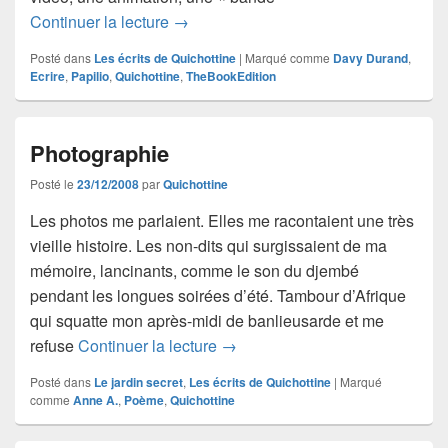
La bande annonce de Papilio
Continuer la lecture
→
Posté dans
Les écrits de Quichottine
|
Marqué comme
Davy Durand
,
Ecrire
,
Papilio
,
Quichottine
,
TheBookEdition
Photographie
Posté le
23/12/2008
par
Quichottine
Les photos me parlaient. Elles me racontaient une très
vieille histoire. Les non-dits qui surgissaient de ma
mémoire, lancinants, comme le son du djembé
pendant les longues soirées d’été. Tambour d’Afrique
qui squatte mon après-midi de banlieusarde et me
Photographie
refuse
Continuer la lecture
→
Posté dans
Le jardin secret
,
Les écrits de Quichottine
|
Marqué
comme
Anne A.
,
Poème
,
Quichottine