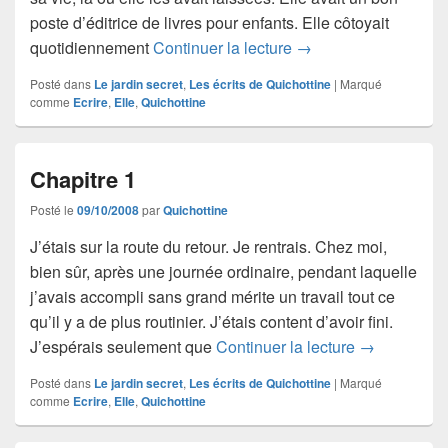
poste d’éditrice de livres pour enfants. Elle côtoyait
Chapitre 2
quotidiennement
Continuer la lecture
→
Posté dans
Le jardin secret
,
Les écrits de Quichottine
|
Marqué
comme
Ecrire
,
Elle
,
Quichottine
Chapitre 1
Posté le
09/10/2008
par
Quichottine
J’étais sur la route du retour. Je rentrais. Chez moi,
bien sûr, après une journée ordinaire, pendant laquelle
j’avais accompli sans grand mérite un travail tout ce
qu’il y a de plus routinier. J’étais content d’avoir fini.
Chapitre 1
J’espérais seulement que
Continuer la lecture
→
Posté dans
Le jardin secret
,
Les écrits de Quichottine
|
Marqué
comme
Ecrire
,
Elle
,
Quichottine