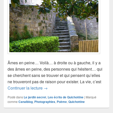
Âmes en peine… Voilà… à droite ou à gauche, il y a
des âmes en peine, des personnes qui hésitent… qui
se cherchent sans se trouver et qui pensent qu’elles
ne trouveront pas de raison pour exister. La vie, c’est
Âmes en peine (réédition)
Continuer la lecture
→
Posté dans
Le jardin secret
,
Les écrits de Quichottine
|
Marqué
comme
Canalblog
,
Photographies
,
Poème
,
Quichottine