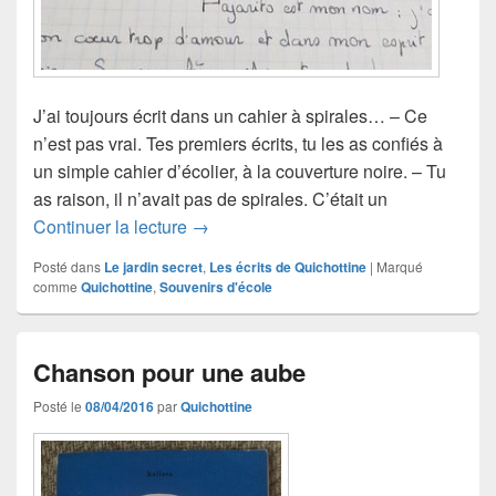
J’ai toujours écrit dans un cahier à spirales… – Ce
n’est pas vrai. Tes premiers écrits, tu les as confiés à
un simple cahier d’écolier, à la couverture noire. – Tu
as raison, il n’avait pas de spirales. C’était un
Souvenirs d’internat (2)
Continuer la lecture
→
Posté dans
Le jardin secret
,
Les écrits de Quichottine
|
Marqué
comme
Quichottine
,
Souvenirs d'école
Chanson pour une aube
Posté le
08/04/2016
par
Quichottine