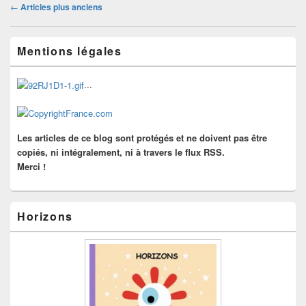
Navigation
←
Articles plus anciens
dans
les
Zone
articles
Mentions légales
principale
de
widget
...
pour
la
barre
latérale
Les articles de ce blog sont protégés et ne doivent pas être
copiés, ni intégralement, ni à travers le flux RSS.
Merci !
Horizons