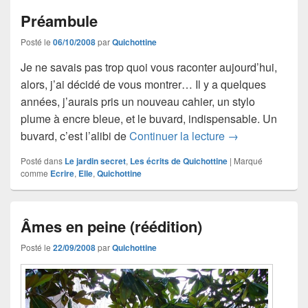
Préambule
Posté le
06/10/2008
par
Quichottine
Je ne savais pas trop quoi vous raconter aujourd’hui,
alors, j’ai décidé de vous montrer… Il y a quelques
années, j’aurais pris un nouveau cahier, un stylo
plume à encre bleue, et le buvard, indispensable. Un
Préambule
buvard, c’est l’alibi de
Continuer la lecture
→
Posté dans
Le jardin secret
,
Les écrits de Quichottine
|
Marqué
comme
Ecrire
,
Elle
,
Quichottine
Âmes en peine (réédition)
Posté le
22/09/2008
par
Quichottine