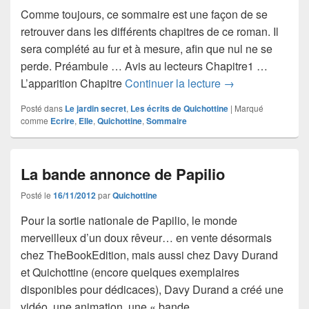
Comme toujours, ce sommaire est une façon de se
retrouver dans les différents chapitres de ce roman. Il
sera complété au fur et à mesure, afin que nul ne se
perde. Préambule … Avis au lecteurs Chapitre1 …
Elle (sommaire)
L’apparition Chapitre
Continuer la lecture
→
Posté dans
Le jardin secret
,
Les écrits de Quichottine
|
Marqué
comme
Ecrire
,
Elle
,
Quichottine
,
Sommaire
La bande annonce de Papilio
Posté le
16/11/2012
par
Quichottine
Pour la sortie nationale de Papilio, le monde
merveilleux d’un doux rêveur… en vente désormais
chez TheBookEdition, mais aussi chez Davy Durand
et Quichottine (encore quelques exemplaires
disponibles pour dédicaces), Davy Durand a créé une
vidéo, une animation, une « bande