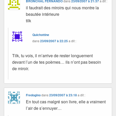
BRONCHAL FERNANDO
dans
23/09/2007 à 21:37
a dit :
il faudrait des miroirs qui nous montre la
beautée intérieure
tilk
Quichottine
dans
23/09/2007 à 22:25
a dit :
Tilk, tu vois, il m’arrive de rester longuement
devant l’un de tes poèmes… ils n’ont pas besoin
de miroir.
Fredogino
dans
23/09/2007 à 23:18
a dit :
En tout cas malgré son livre, elle a vraiment
l’air de s’ennuyer…