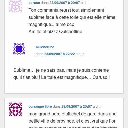
caruso
dans
23/09/2007 à 20:07
a dit :
Ton commentaire,est tout simplement
sublime face à cette toile qui est elle même
magnifique.J’aime bcp
Amitie et bizzz Quichottine
Quichottine
dans
23/09/2007 à 22:22
a dit :
Sublime… je ne sais pas, mais je suis contente
qu’il t’ait plu ! La toile est magnifique… Caruso !
oursonne libre
dans
23/09/2007 à 20:57
a dit :
mon grand père était chef de gare dans une
petite ville de province, et c’est vrai que l’on
peut en raconter ou en peindre des histoires