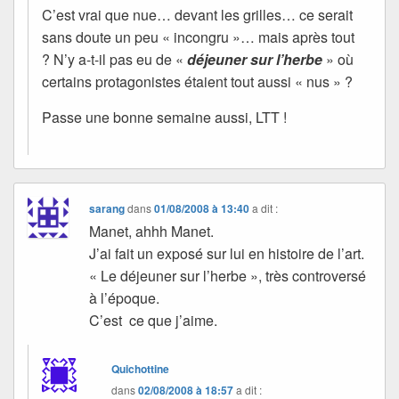
C’est vrai que nue… devant les grilles… ce serait
sans doute un peu « incongru »… mais après tout
? N’y a-t-il pas eu de «
déjeuner sur l’herbe
» où
certains protagonistes étaient tout aussi « nus » ?
Passe une bonne semaine aussi, LTT !
sarang
dans
01/08/2008 à 13:40
a dit :
Manet, ahhh Manet.
J’ai fait un exposé sur lui en histoire de l’art.
« Le déjeuner sur l’herbe », très controversé
à l’époque.
C’est ce que j’aime.
Quichottine
dans
02/08/2008 à 18:57
a dit :