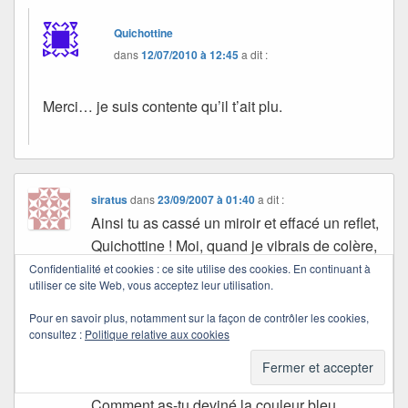
Quichottine
dans
12/07/2010 à 12:45
a dit :
Merci… je suis contente qu’il t’ait plu.
siratus
dans
23/09/2007 à 01:40
a dit :
Ainsi tu as cassé un miroir et effacé un reflet,
Quichottine ! Moi, quand je vibrais de colère,
c’était dans la voix (une amie me disait "tu
Confidentialité et cookies : ce site utilise des cookies. En continuant à
utiliser ce site Web, vous acceptez leur utilisation.
es colère dans la voix"). J’aimais chanter
pourtant. Un jour, je n’entendais même plus
Pour en savoir plus, notamment sur la façon de contrôler les cookies,
consultez :
Politique relative aux cookies
ma voix…faisais-je l’huître ?
Super qu’il y ait ce tableau de Manet
et que tu te sentes mieux !
Comment as-tu deviné la couleur bleu