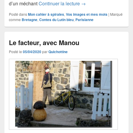
Horizon voilé, avec Pari
d’un méchant
Continuer la lecture
→
Posté dans
Mon cahier à spirales
,
Vos images et mes mots
|
Marqué
comme
Bretagne
,
Contes du Lutin bleu
,
Parisianne
Le facteur, avec Manou
Posté le
05/04/2020
par
Quichottine