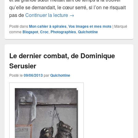
qu’elle se demandait, le cœur serré, si l’on ne risquait
La maison interdite
pas de
Continuer la lecture
→
Posté dans
Mon cahier à spirales
,
Vos images et mes mots
|
Marqué
comme
Blogspot
,
Croc
,
Photographies
,
Quichottine
Le dernier combat, de Dominique
Serusier
Posté le
09/06/2013
par
Quichottine