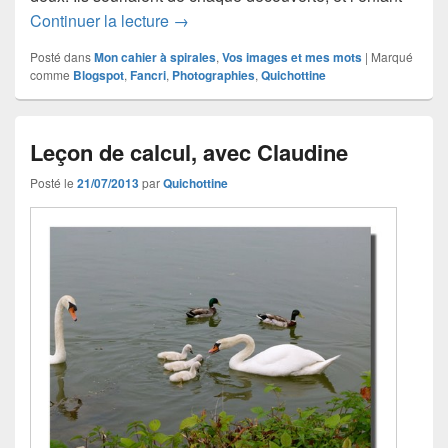
« C’est quoi, papa ? », avec Fancri
Continuer la lecture
→
Posté dans
Mon cahier à spirales
,
Vos images et mes mots
|
Marqué
comme
Blogspot
,
Fancri
,
Photographies
,
Quichottine
Leçon de calcul, avec Claudine
Posté le
21/07/2013
par
Quichottine