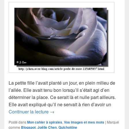
La petite fille l’avait planté un jour, en plein milieu de
l’allée. Elle avait tenu bon lorsqu’il s’était agi d’en
déterminer la place. Ce serait là et nulle part ailleurs.
Elle avait expliqué qu’il ne servait à rien d’avoir un
Roselyne et le rosier
Continuer la lecture
→
Posté dans
Mon cahier à spirales
,
Vos images et mes mots
|
Marqué
comme
Blogspot
,
Joëlle Chen
,
Quichottine