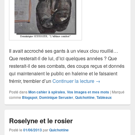
Il avait accroché ses gants à un vieux clou rouillé…
Que resterait-il de lui, d’ici quelques années ? Que
resterait-il de ses combats, des coups reçus et donnés
qui maintenaient le public en haleine et le faisaient
Le dernier combat
frémir, trembler d’un
Continuer la lecture
→
Posté dans
Mon cahier à spirales
,
Vos images et mes mots
|
Marqué
comme
Blogspot
,
Dominique Serusier
,
Quichottine
,
Tableaux
Roselyne et le rosier
Posté le
01/06/2013
par
Quichottine