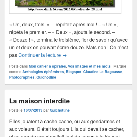
« Un, deux, trois. »… répétez après moi ! – « Un »,
répéta le premier. – « Deux », ajouta le second. –
« Douze ! », termina le troisième, fier de savoir qu’avec
un et deux on pouvait écrire douze. Mais non ! Ce n’est
Leçon de calcul, avec Claudine
pas
Continuer la lecture
→
Posté dans
Mon cahier à spirales
,
Vos images et mes mots
|
Marqué
comme
Anthologies éphémères
,
Blogspot
,
Claudine Le Bagousse
,
Photographies
,
Quichottine
La maison interdite
Posté le
16/07/2013
par
Quichottine
Elles jouaient à cache-cache, ou aux gendarmes et
aux voleurs. C’était toujours Lila qui devait se cacher,
et sa grande sœur mettait tant de temps à la trouver