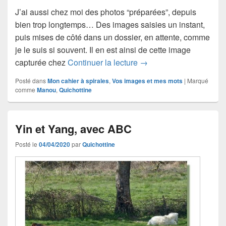
J’ai aussi chez moi des photos “préparées”, depuis
bien trop longtemps… Des images saisies un instant,
puis mises de côté dans un dossier, en attente, comme
je le suis si souvent. Il en est ainsi de cette image
Le facteur, avec Manou
capturée chez
Continuer la lecture
→
Posté dans
Mon cahier à spirales
,
Vos images et mes mots
|
Marqué
comme
Manou
,
Quichottine
Yin et Yang, avec ABC
Posté le
04/04/2020
par
Quichottine