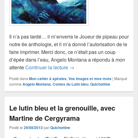
Il n’a pas tardé… il m’enverra le Joueur de pipeau pour
notre 6e anthologie, et il m’a donné l’autorisation de le
faire imprimer. Merci donc, ce n’était pas un coup
d’épée dans l’eau, Angelo Montana a répondu à mon
Merci… le câlineur d’étoiles, 
attente
Continuer la lecture
→
Posté dans
Mon cahier à spirales
,
Vos images et mes mots
|
Marqué
comme
Angelo Montana
,
Contes du Lutin bleu
,
Quichottine
Le lutin bleu et la grenouille, avec
Martine de Cergyrama
Posté le
29/08/2013
par
Quichottine