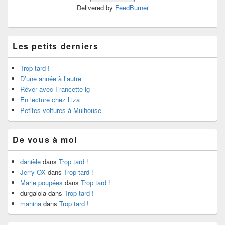
Delivered by
FeedBurner
Les petits derniers
Trop tard !
D’une année à l’autre
Rêver avec Francette lg
En lecture chez Liza
Petites voitures à Mulhouse
De vous à moi
danièle
dans
Trop tard !
Jerry OX
dans
Trop tard !
Marie poupées
dans
Trop tard !
durgalola
dans
Trop tard !
mahina
dans
Trop tard !