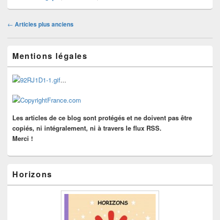
Navigation
←
Articles plus anciens
dans
les
Zone
articles
Mentions légales
principale
de
widget
...
pour
la
barre
latérale
Les articles de ce blog sont protégés et ne doivent pas être
copiés, ni intégralement, ni à travers le flux RSS.
Merci !
Horizons