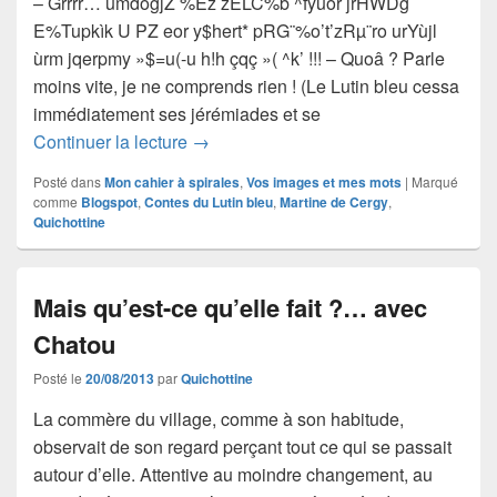
– Grrrr… ùmdogjZ %Ez zELC%b ^fyuor jrHWDg
E%Tupkìk U PZ eor y$hert* pRG¨%o’t’zRµ¨ro urYùjl
ùrm jqerpmy »$=u(-u h!h çqç »( ^k’ !!! – Quoâ ? Parle
moins vite, je ne comprends rien ! (Le Lutin bleu cessa
immédiatement ses jérémiades et se
Le lutin bleu et la grenouille, avec Ma
Continuer la lecture
→
Posté dans
Mon cahier à spirales
,
Vos images et mes mots
|
Marqué
comme
Blogspot
,
Contes du Lutin bleu
,
Martine de Cergy
,
Quichottine
Mais qu’est-ce qu’elle fait ?… avec
Chatou
Posté le
20/08/2013
par
Quichottine
La commère du village, comme à son habitude,
observait de son regard perçant tout ce qui se passait
autour d’elle. Attentive au moindre changement, au