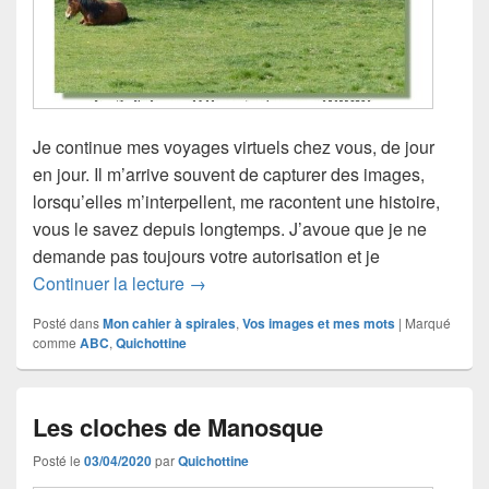
Je continue mes voyages virtuels chez vous, de jour
en jour. Il m’arrive souvent de capturer des images,
lorsqu’elles m’interpellent, me racontent une histoire,
vous le savez depuis longtemps. J’avoue que je ne
demande pas toujours votre autorisation et je
Yin et Yang, avec ABC
Continuer la lecture
→
Posté dans
Mon cahier à spirales
,
Vos images et mes mots
|
Marqué
comme
ABC
,
Quichottine
Les cloches de Manosque
Posté le
03/04/2020
par
Quichottine