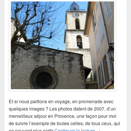
Et si nous partions en voyage, en promenade avec
quelques images ? Les photos datent de 2007, d’un
merveilleux séjour en Provence, une façon pour moi
de suivre l’exemple de toutes celles, de tous ceux, qui
Les cloches de
ne peuvent plus sortir
Continuer la lecture
→