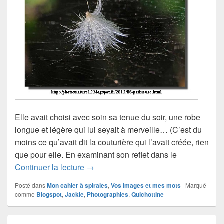
Elle avait choisi avec soin sa tenue du soir, une robe
longue et légère qui lui seyait à merveille… (C’est du
moins ce qu’avait dit la couturière qui l’avait créée, rien
que pour elle. En examinant son reflet dans le
Nuit de rêve, avec Jackie
Continuer la lecture
→
Posté dans
Mon cahier à spirales
,
Vos images et mes mots
|
Marqué
comme
Blogspot
,
Jackie
,
Photographies
,
Quichottine