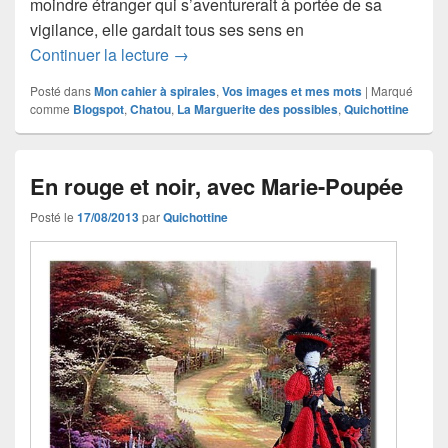
moindre étranger qui s’aventurerait à portée de sa
vigilance, elle gardait tous ses sens en
Mais qu’est-ce qu’elle fait ?… avec Ch
Continuer la lecture
→
Posté dans
Mon cahier à spirales
,
Vos images et mes mots
|
Marqué
comme
Blogspot
,
Chatou
,
La Marguerite des possibles
,
Quichottine
En rouge et noir, avec Marie-Poupée
Posté le
17/08/2013
par
Quichottine