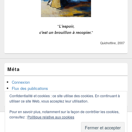
"
L'espoir,
c'est un brouillon à recopier.
"
Quichottine, 2007
Méta
Connexion
Flux des publications
Flux des commentaires
Confidentialité et cookies : ce site utilise des cookies. En continuant à
Site de WordPress-FR
utiliser ce site Web, vous acceptez leur utilisation.
Pour en savoir plus, notamment sur la façon de contrôler les cookies,
consultez :
Politique relative aux cookies
Copyright © 2026
Quichottine
. Tous droits réservés.
Politique de confidentialité