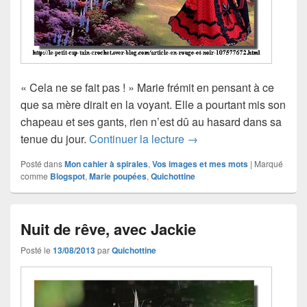
« Cela ne se fait pas ! » Marie frémit en pensant à ce
que sa mère dirait en la voyant. Elle a pourtant mis son
chapeau et ses gants, rien n’est dû au hasard dans sa
En rouge et noir, avec 
tenue du jour.
Continuer la lecture
→
Posté dans
Mon cahier à spirales
,
Vos images et mes mots
|
Marqué
comme
Blogspot
,
Marie poupées
,
Quichottine
Nuit de rêve, avec Jackie
Posté le
13/08/2013
par
Quichottine