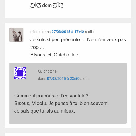
Ƹ̵̡Ӝ̵̨̄Ʒ dom Ƹ̵̡Ӝ̵̨̄Ʒ
midolu
dans
07/08/2015 à 17:42
a dit :
Je suis si peu présente … Ne m’en veux pas
trop …
Bisous ici, Quichottine.
Quichottine
dans
07/08/2015 à 23:50
a dit :
Comment pourrais-je t’en vouloir ?
Bisous, Midolu. Je pense à toi bien souvent.
Je sais que tu fais au mieux.