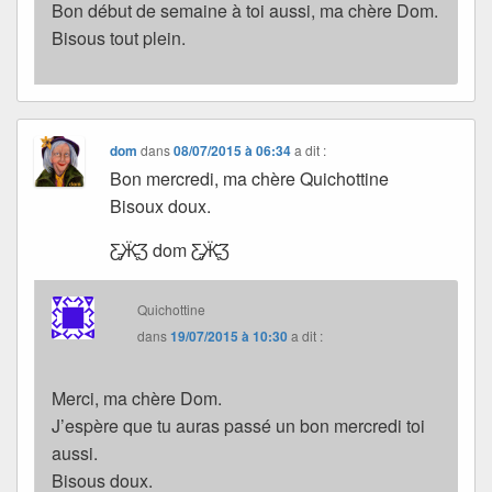
Bon début de semaine à toi aussi, ma chère Dom.
Bisous tout plein.
dom
dans
08/07/2015 à 06:34
a dit :
Bon mercredi, ma chère Quichottine
Bisoux doux.
Ƹ̵̡Ӝ̵̨̄Ʒ dom Ƹ̵̡Ӝ̵̨̄Ʒ
Quichottine
dans
19/07/2015 à 10:30
a dit :
Merci, ma chère Dom.
J’espère que tu auras passé un bon mercredi toi
aussi.
Bisous doux.