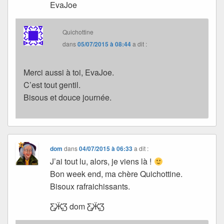
EvaJoe
Quichottine
dans
05/07/2015 à 08:44
a dit :
Merci aussi à toi, EvaJoe.
C’est tout gentil.
Bisous et douce journée.
dom
dans
04/07/2015 à 06:33
a dit :
J’ai tout lu, alors, je viens là !
Bon week end, ma chère Quichottine.
Bisoux rafraichissants.
Ƹ̵̡Ӝ̵̨̄Ʒ dom Ƹ̵̡Ӝ̵̨̄Ʒ