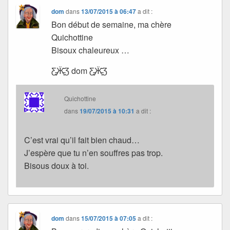
dom
dans
13/07/2015 à 06:47
a dit :
Bon début de semaine, ma chère
Quichottine
Bisoux chaleureux …
Ƹ̵̡Ӝ̵̨̄Ʒ dom Ƹ̵̡Ӝ̵̨̄Ʒ
Quichottine
dans
19/07/2015 à 10:31
a dit :
C’est vrai qu’il fait bien chaud…
J’espère que tu n’en souffres pas trop.
Bisous doux à toi.
dom
dans
15/07/2015 à 07:05
a dit :