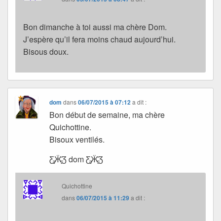
Bon dimanche à toi aussi ma chère Dom.
J’espère qu’il fera moins chaud aujourd’hui.
Bisous doux.
dom
dans
06/07/2015 à 07:12
a dit :
Bon début de semaine, ma chère
Quichottine.
Bisoux ventilés.
Ƹ̵̡Ӝ̵̨̄Ʒ dom Ƹ̵̡Ӝ̵̨̄Ʒ
Quichottine
dans
06/07/2015 à 11:29
a dit :