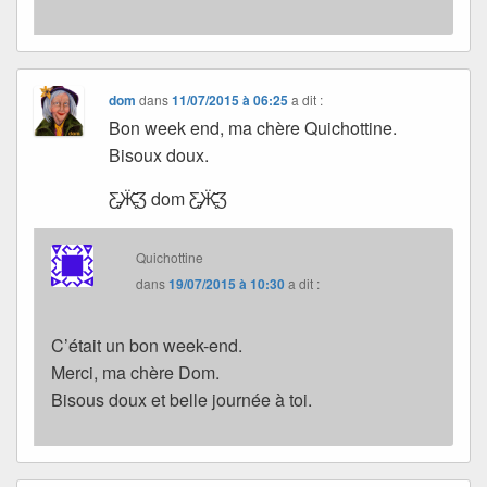
dom
dans
11/07/2015 à 06:25
a dit :
Bon week end, ma chère Quichottine.
Bisoux doux.
Ƹ̵̡Ӝ̵̨̄Ʒ dom Ƹ̵̡Ӝ̵̨̄Ʒ
Quichottine
dans
19/07/2015 à 10:30
a dit :
C’était un bon week-end.
Merci, ma chère Dom.
Bisous doux et belle journée à toi.