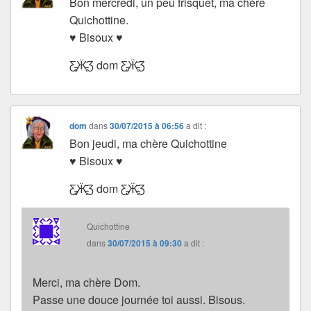
Bon mercredi, un peu frisquet, ma chère
Quichottine.
♥ Bisoux ♥
Ƹ̵̡Ӝ̵̨̄Ʒ dom Ƹ̵̡Ӝ̵̨̄Ʒ
dom
dans
30/07/2015 à 06:56
a dit :
Bon jeudi, ma chère Quichottine
♥ Bisoux ♥
Ƹ̵̡Ӝ̵̨̄Ʒ dom Ƹ̵̡Ӝ̵̨̄Ʒ
Quichottine
dans
30/07/2015 à 09:30
a dit :
Merci, ma chère Dom.
Passe une douce journée toi aussi. Bisous.