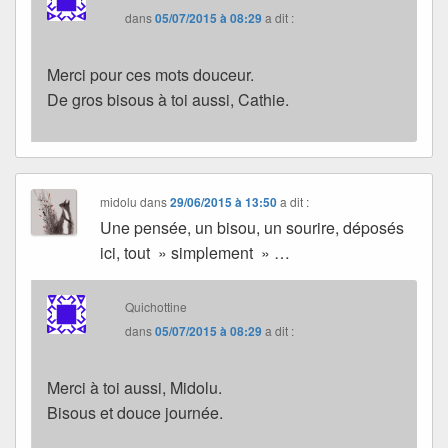
dans
05/07/2015 à 08:29
a dit :
Merci pour ces mots douceur.
De gros bisous à toi aussi, Cathie.
midolu
dans
29/06/2015 à 13:50
a dit :
Une pensée, un bisou, un sourire, déposés
ici, tout » simplement » …
Quichottine
dans
05/07/2015 à 08:29
a dit :
Merci à toi aussi, Midolu.
Bisous et douce journée.