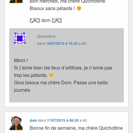
Bon mercredi, ma chère Quichottine.
Bisoux sans pétards !
Ƹ̵̡Ӝ̵̨̄Ʒ dom Ƹ̵̡Ӝ̵̨̄Ʒ
Quichottine
dans
19/07/2015 à 10:32
a dit :
Merci !
Si j’aime bien les feux d’artifices, je n’aime pas
trop les pétards.
Gros bisous ma chère Dom. Passe une belle
journée.
dom
dans
17/07/2015 à 06:30
a dit :
Bonne fin de semaine, ma chère Quichottine