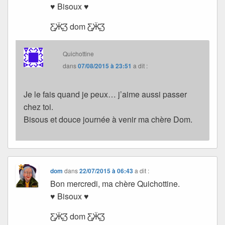
♥ Bisoux ♥
Ƹ̵̡Ӝ̵̨̄Ʒ dom Ƹ̵̡Ӝ̵̨̄Ʒ
Quichottine
dans
07/08/2015 à 23:51
a dit :
Je le fais quand je peux… j’aime aussi passer
chez toi.
Bisous et douce journée à venir ma chère Dom.
dom
dans
22/07/2015 à 06:43
a dit :
Bon mercredi, ma chère Quichottine.
♥ Bisoux ♥
Ƹ̵̡Ӝ̵̨̄Ʒ dom Ƹ̵̡Ӝ̵̨̄Ʒ