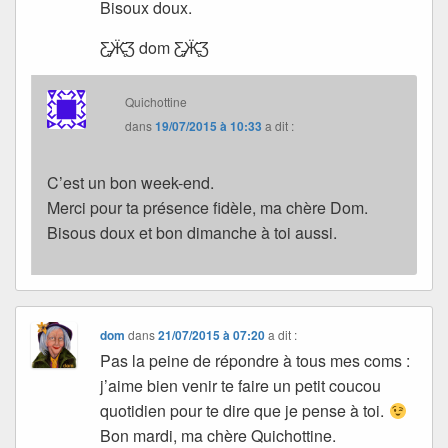
Bisoux doux.
Ƹ̵̡Ӝ̵̨̄Ʒ dom Ƹ̵̡Ӝ̵̨̄Ʒ
Quichottine
dans
19/07/2015 à 10:33
a dit :
C’est un bon week-end.
Merci pour ta présence fidèle, ma chère Dom.
Bisous doux et bon dimanche à toi aussi.
dom
dans
21/07/2015 à 07:20
a dit :
Pas la peine de répondre à tous mes coms :
j’aime bien venir te faire un petit coucou
quotidien pour te dire que je pense à toi.
Bon mardi, ma chère Quichottine.