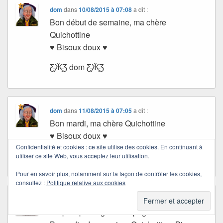
dom
dans
10/08/2015 à 07:08
a dit :
Bon début de semaine, ma chère
Quichottine
♥ Bisoux doux ♥
Ƹ̵̡Ӝ̵̨̄Ʒ dom Ƹ̵̡Ӝ̵̨̄Ʒ
dom
dans
11/08/2015 à 07:05
a dit :
Bon mardi, ma chère Quichottine
♥ Bisoux doux ♥
Confidentialité et cookies : ce site utilise des cookies. En continuant à
Ƹ̵̡Ӝ̵̨̄Ʒ dom Ƹ̵̡Ӝ̵̨̄Ʒ
utiliser ce site Web, vous acceptez leur utilisation.
Pour en savoir plus, notamment sur la façon de contrôler les cookies,
consultez :
Politique relative aux cookies
midolu
dans
14/08/2015 à 17:33
a dit :
Un petit passage sur la page …