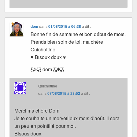
dom
dans
01/08/2015 à 06:38
a dit :
Bonne fin de semaine et bon début de mois.
Prends bien soin de toi, ma chère
Quichottine.
♥ Bisoux doux ♥
Ƹ̵̡Ӝ̵̨̄Ʒ dom Ƹ̵̡Ӝ̵̨̄Ʒ
Quichottine
dans
07/08/2015 à 23:52
a dit :
Merci ma chère Dom.
Je te souhaite un merveilleux mois d’août. Il sera
un peu en pointillé pour moi.
Bisous doux.