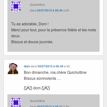
Quichottine
dans
05/07/2015 à 08:46
a dit :
Tu es adorable, Dom !
Merci pour tout, pour ta présence fidèle et tes mots
doux.
Bisous et douce journée.
dom
dans
05/07/2015 à 06:49
a dit :
Bon dimanche, ma chère Quichottine
Bisoux somnolents …
Ƹ̵̡Ӝ̵̨̄Ʒ dom Ƹ̵̡Ӝ̵̨̄Ʒ
Quichottine
dans
05/07/2015 à 08:47
a dit :