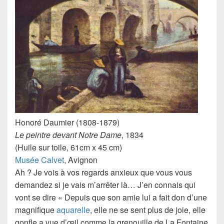
Honoré Daumier
(1808-1879)
Le peintre devant Notre Dame
, 1834
(Huile sur toile, 61cm x 45 cm)
Musée Calvet
, Avignon
Ah ? Je vois à vos regards anxieux que vous vous
demandez si je vais m’arrêter là… J’en connais qui
vont se dire « Depuis que son amie lui a fait don d’une
magnifique
aquarelle
, elle ne se sent plus de joie, elle
gonfle a vue d’œil comme la grenouille de La Fontaine