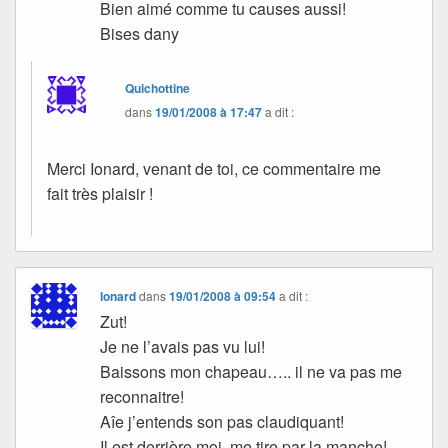
Bien aimé comme tu causes aussi!
Bises dany
Quichottine
dans
19/01/2008 à 17:47
a dit :
Merci Ionard, venant de toi, ce commentaire me
fait très plaisir !
Ionard
dans
19/01/2008 à 09:54
a dit :
Zut!
Je ne l’avais pas vu lui!
Baissons mon chapeau….. il ne va pas me
reconnaitre!
Aîe j’entends son pas claudiquant!
Il est derrière moi, me tire par la manche!