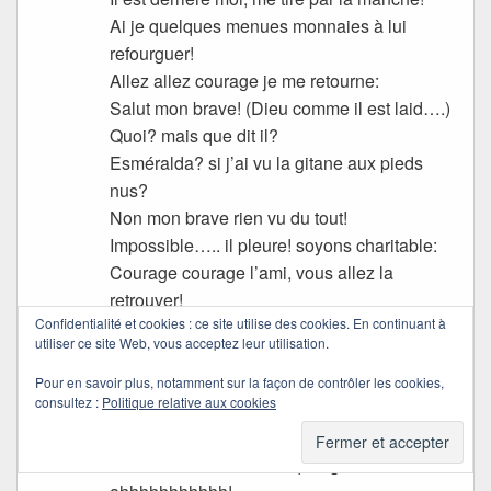
Ai je quelques menues monnaies à lui
refourguer!
Allez allez courage je me retourne:
Salut mon brave! (Dieu comme il est laid….)
Quoi? mais que dit il?
Esméralda? si j’ai vu la gitane aux pieds
nus?
Non mon brave rien vu du tout!
Impossible….. il pleure! soyons charitable:
Courage courage l’ami, vous allez la
retrouver!
Confidentialité et cookies : ce site utilise des cookies. En continuant à
Hé mais doucement!
utiliser ce site Web, vous acceptez leur utilisation.
voilà qu’il s’appuie sur moi!
Doucement vous dis je ! sinon nous allons
Pour en savoir plus, notamment sur la façon de contrôler les cookies,
consultez :
Politique relative aux cookies
basculer tous eux dans les flots! Ne voyez
vous pas que le bord du quai est trop près!
Et ‘autre zouave! làbas qui rigole……