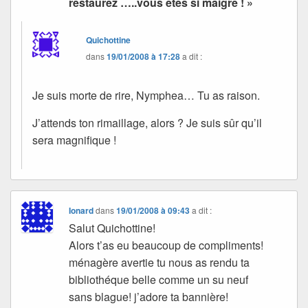
restaurez …..vous êtes si maigre ! »
Quichottine
dans
19/01/2008 à 17:28
a dit :
Je suis morte de rire, Nymphea… Tu as raison.
J’attends ton rimaillage, alors ? Je suis sûr qu’il
sera magnifique !
Ionard
dans
19/01/2008 à 09:43
a dit :
Salut Quichottine!
Alors t’as eu beaucoup de compliments!
ménagère avertie tu nous as rendu ta
bibliothéque belle comme un su neuf
sans blague! j’adore ta bannière!