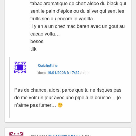
tabac aromatique de chez alsbo du black qui
sent le pain d’épice ou du silver qui sent les
fruits sec ou encore le vanilla
il y en a un chez mac baren avec un gout au
cacao voila…
besos
tilk
Quichottine
dans
19/01/2008 à 17:22
a dit :
Pas de chance, alors, parce que tu ne risques pas
de me voir un jour avec une pipe à la bouche… je
n’aime pas fumer…
chris
dans
19/01/2008 à 07:35
a dit :