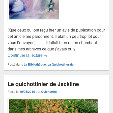
(Que ceux qui ont reçu hier un avis de publication pour
cet article me pardonnent, il était un peu trop tôt pour
vous l’envoyer.) … Il fallait bien qu’en cherchant
dans mes archives ce que j’avais pu y
Post scriptum (4)
Continuer la lecture
→
Posté dans
La Bibliothèque
,
La Quichottineraie
Le quichottinier de Jackline
Posté le
10/05/2010
par
Quichottine