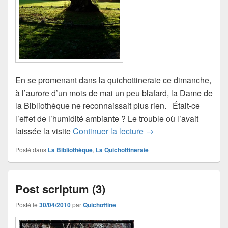
En se promenant dans la quichottineraie ce dimanche,
à l’aurore d’un mois de mai un peu blafard, la Dame de
la Bibliothèque ne reconnaissait plus rien. Était-ce
l’effet de l’humidité ambiante ? Le trouble où l’avait
Balade en quichottiner
laissée la visite
Continuer la lecture
→
Posté dans
La Bibliothèque
,
La Quichottineraie
Post scriptum (3)
Posté le
30/04/2010
par
Quichottine