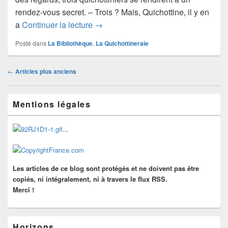
rendez-vous secret. – Trois ? Mais, Quichottine, il y en
Discussion de Quichottiniers
a
Continuer la lecture
→
Posté dans
La Bibliothèque
,
La Quichottineraie
Navigation
←
Articles plus anciens
dans
les
Zone
articles
Mentions légales
principale
de
widget
...
pour
la
barre
latérale
Les articles de ce blog sont protégés et ne doivent pas être
copiés, ni intégralement, ni à travers le flux RSS.
Merci !
Horizons