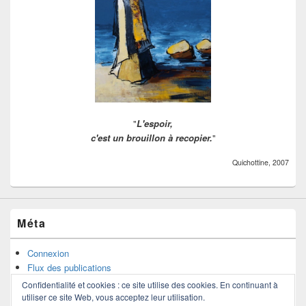
"
L'espoir,
c'est un brouillon à recopier.
"
Quichottine, 2007
Méta
Connexion
Flux des publications
Flux des commentaires
Confidentialité et cookies : ce site utilise des cookies. En continuant à
Site de WordPress-FR
utiliser ce site Web, vous acceptez leur utilisation.