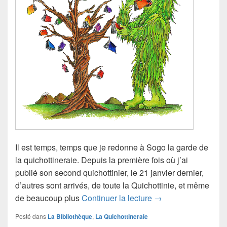
Il est temps, temps que je redonne à Sogo la garde de
la quichottineraie. Depuis la première fois où j’ai
publié son second quichottinier, le 21 janvier dernier,
d’autres sont arrivés, de toute la Quichottinie, et même
Le quichottinier de 
de beaucoup plus
Continuer la lecture
→
Posté dans
La Bibliothèque
,
La Quichottineraie