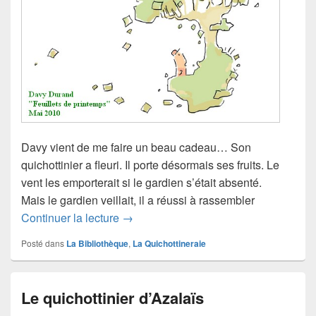
Davy vient de me faire un beau cadeau… Son
quichottinier a fleuri. Il porte désormais ses fruits. Le
vent les emporterait si le gardien s’était absenté.
Mais le gardien veillait, il a réussi à rassembler
Feuillets à partager
Continuer la lecture
→
Posté dans
La Bibliothèque
,
La Quichottineraie
Le quichottinier d’Azalaïs