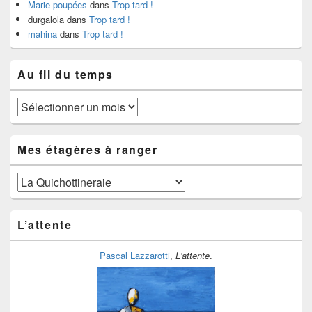
Marie poupées
dans
Trop tard !
durgalola
dans
Trop tard !
mahina
dans
Trop tard !
Au fil du temps
Au
fil
du
temps
Mes étagères à ranger
Mes
étagères
à
ranger
L’attente
Pascal Lazzarotti
,
L'attente
.