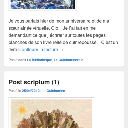
Je vous parlais hier de mon anniversaire et de ma
sœur aînée virtuelle, Clo. Je l’ai fait en me
demandant ce que j’écrirai* sur toutes les pages
blanches de son livre relié de cuir repoussé. C’est un
Post scriptum (2)
livre
Continuer la lecture
→
Posté dans
La Bibliothèque
,
La Quichottineraie
Post scriptum (1)
Posté le
25/04/2010
par
Quichottine