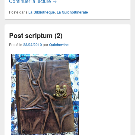
Post scriptum (3)
Continuer la lecture
→
Posté dans
La Bibliothèque
,
La Quichottineraie
Post scriptum (2)
Posté le
28/04/2010
par
Quichottine