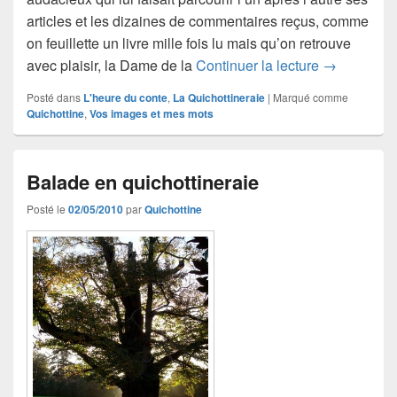
articles et les dizaines de commentaires reçus, comme
on feuillette un livre mille fois lu mais qu’on retrouve
Il était une 
avec plaisir, la Dame de la
Continuer la lecture
→
Posté dans
L'heure du conte
,
La Quichottineraie
|
Marqué comme
Quichottine
,
Vos images et mes mots
Balade en quichottineraie
Posté le
02/05/2010
par
Quichottine