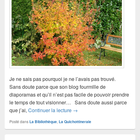
Je ne sais pas pourquoi je ne l’avais pas trouvé.
Sans doute parce que son blog fourmille de
diaporamas et qu’il n’est pas facile de pouvoir prendre
le temps de tout visionner… Sans doute aussi parce
Le quichottinier de Jackline
que j’ai,
Continuer la lecture
→
Posté dans
La Bibliothèque
,
La Quichottineraie