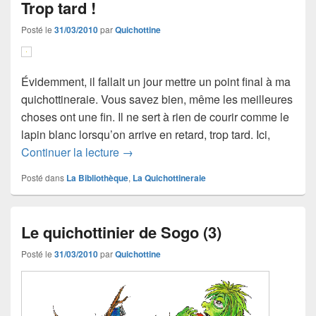
Trop tard !
Posté le
31/03/2010
par
Quichottine
Évidemment, il fallait un jour mettre un point final à ma
quichottineraie. Vous savez bien, même les meilleures
choses ont une fin. Il ne sert à rien de courir comme le
lapin blanc lorsqu’on arrive en retard, trop tard. Ici,
Trop tard !
Continuer la lecture
→
Posté dans
La Bibliothèque
,
La Quichottineraie
Le quichottinier de Sogo (3)
Posté le
31/03/2010
par
Quichottine