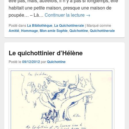
être pas, mais, autrefois, il n’y a pas si longtemps, elle
habitait une petite maison, presque une maison de
Le quichottinier de S
poupée… – Là…
Continuer la lecture
→
Posté dans
La Bibliothèque
,
La Quichottineraie
|
Marqué comme
Amitié
,
Hommage
,
Mon amie Sophie
,
Quichottine
,
Quichottineraie
Le quichottinier d’Hélène
Posté le
09/12/2012
par
Quichottine