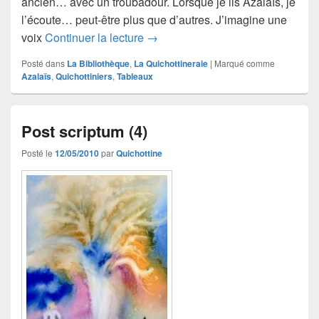
ancien… avec un troubadour. Lorsque je lis Azalaïs, je
l’écoute… peut-être plus que d’autres. J’imagine une
Le quichottinier d’Azalaïs
voix
Continuer la lecture
→
Posté dans
La Bibliothèque
,
La Quichottineraie
|
Marqué comme
Azalaïs
,
Quichottiniers
,
Tableaux
Post scriptum (4)
Posté le
12/05/2010
par
Quichottine