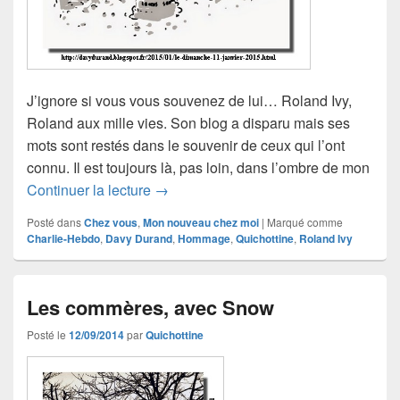
J’ignore si vous vous souvenez de lui… Roland Ivy,
Roland aux mille vies. Son blog a disparu mais ses
mots sont restés dans le souvenir de ceux qui l’ont
connu. Il est toujours là, pas loin, dans l’ombre de mon
La chanson de Roland
Continuer la lecture
→
Posté dans
Chez vous
,
Mon nouveau chez moi
|
Marqué comme
Charlie-Hebdo
,
Davy Durand
,
Hommage
,
Quichottine
,
Roland Ivy
Les commères, avec Snow
Posté le
12/09/2014
par
Quichottine