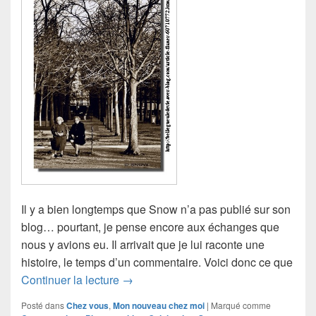
Il y a bien longtemps que Snow n’a pas publié sur son
blog… pourtant, je pense encore aux échanges que
nous y avions eu. Il arrivait que je lui raconte une
histoire, le temps d’un commentaire. Voici donc ce que
Les commères, avec Snow
Continuer la lecture
→
Posté dans
Chez vous
,
Mon nouveau chez moi
|
Marqué comme