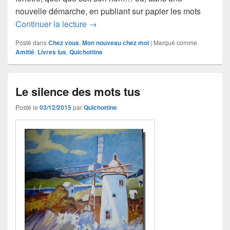
nouvelle démarche, en publiant sur papier les mots
Ils ont lu Quichottine
Continuer la lecture
→
Posté dans
Chez vous
,
Mon nouveau chez moi
|
Marqué comme
Amitié
,
Livres lus
,
Quichottine
Le silence des mots tus
Posté le
03/12/2015
par
Quichottine