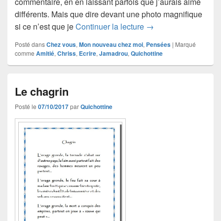
commentaire, en en laissant parfois que j’aurais aimé
différents. Mais que dire devant une photo magnifique
Des blogs pour parta
si ce n’est que je
Continuer la lecture
→
Posté dans
Chez vous
,
Mon nouveau chez moi
,
Pensées
|
Marqué
comme
Amitié
,
Chriss
,
Ecrire
,
Jamadrou
,
Quichottine
Le chagrin
Posté le
07/10/2017
par
Quichottine