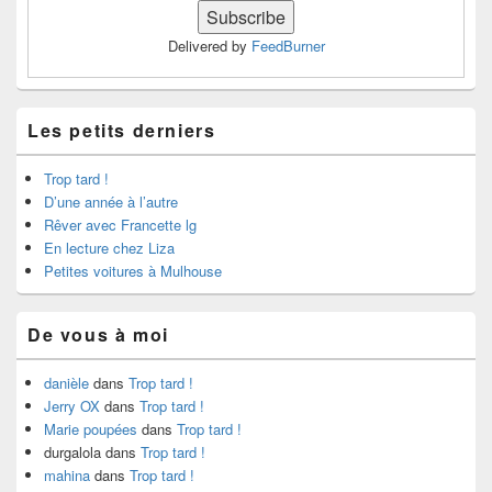
Delivered by
FeedBurner
Les petits derniers
Trop tard !
D’une année à l’autre
Rêver avec Francette lg
En lecture chez Liza
Petites voitures à Mulhouse
De vous à moi
danièle
dans
Trop tard !
Jerry OX
dans
Trop tard !
Marie poupées
dans
Trop tard !
durgalola
dans
Trop tard !
mahina
dans
Trop tard !