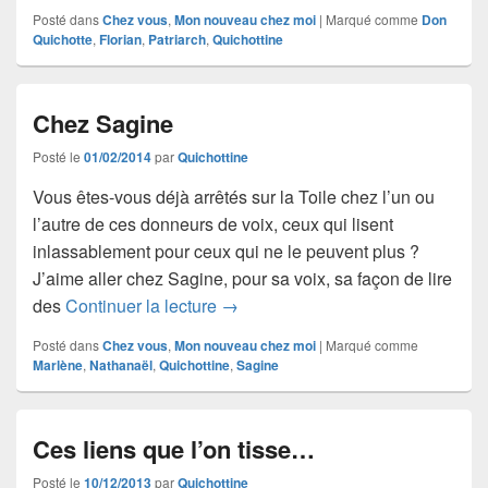
Posté dans
Chez vous
,
Mon nouveau chez moi
|
Marqué comme
Don
Quichotte
,
Florian
,
Patriarch
,
Quichottine
Chez Sagine
Posté le
01/02/2014
par
Quichottine
Vous êtes-vous déjà arrêtés sur la Toile chez l’un ou
l’autre de ces donneurs de voix, ceux qui lisent
inlassablement pour ceux qui ne le peuvent plus ?
J’aime aller chez Sagine, pour sa voix, sa façon de lire
Chez Sagine
des
Continuer la lecture
→
Posté dans
Chez vous
,
Mon nouveau chez moi
|
Marqué comme
Marlène
,
Nathanaël
,
Quichottine
,
Sagine
Ces liens que l’on tisse…
Posté le
10/12/2013
par
Quichottine