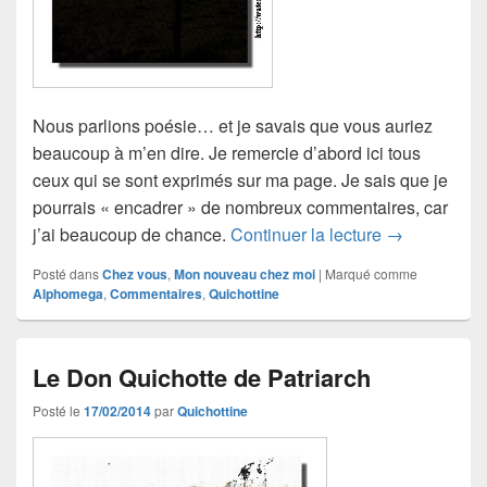
Nous parlions poésie… et je savais que vous auriez
beaucoup à m’en dire. Je remercie d’abord ici tous
ceux qui se sont exprimés sur ma page. Je sais que je
pourrais « encadrer » de nombreux commentaires, car
Mots-poèmes
j’ai beaucoup de chance.
Continuer la lecture
→
Posté dans
Chez vous
,
Mon nouveau chez moi
|
Marqué comme
Alphomega
,
Commentaires
,
Quichottine
Le Don Quichotte de Patriarch
Posté le
17/02/2014
par
Quichottine