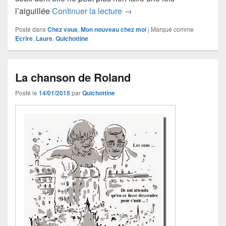
Des poussières de tout
l’aiguillée
Continuer la lecture
→
Posté dans
Chez vous
,
Mon nouveau chez moi
|
Marqué comme
Ecrire
,
Laure
,
Quichottine
La chanson de Roland
Posté le
14/01/2015
par
Quichottine