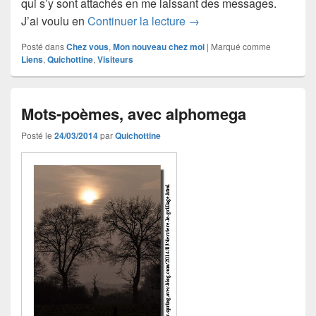
qui s’y sont attachés en me laissant des messages.
Les Quichottiniens
J’ai voulu en
Continuer la lecture
→
Posté dans
Chez vous
,
Mon nouveau chez moi
|
Marqué comme
Liens
,
Quichottine
,
Visiteurs
Mots-poèmes, avec alphomega
Posté le
24/03/2014
par
Quichottine