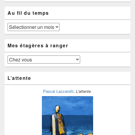
Au fil du temps
Au
fil
du
temps
Mes étagères à ranger
Mes
étagères
à
ranger
L’attente
Pascal Lazzarotti
,
L'attente
.