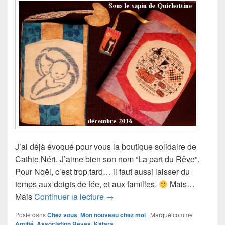
J’ai déjà évoqué pour vous la boutique solidaire de
Cathie Néri. J’aime bien son nom “La part du Rêve”.
Pour Noël, c’est trop tard… il faut aussi laisser du
temps aux doigts de fée, et aux familles.
Mais…
La boutique est fermée… mais…
Mais
Continuer la lecture
→
Posté dans
Chez vous
,
Mon nouveau chez moi
|
Marqué comme
Amitié
,
Association Rêves
,
Katara