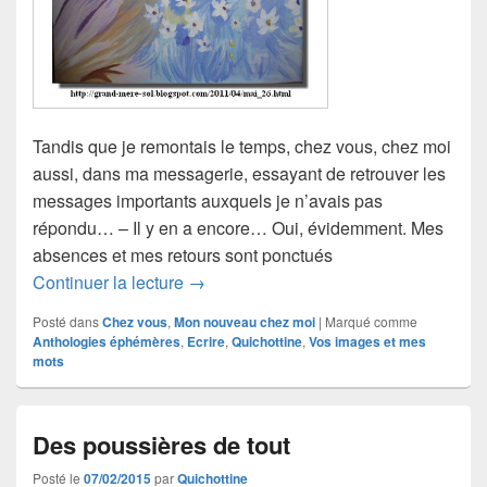
Tandis que je remontais le temps, chez vous, chez moi
aussi, dans ma messagerie, essayant de retrouver les
messages importants auxquels je n’avais pas
répondu… – Il y en a encore… Oui, évidemment. Mes
absences et mes retours sont ponctués
Le silence des mots tus
Continuer la lecture
→
Posté dans
Chez vous
,
Mon nouveau chez moi
|
Marqué comme
Anthologies éphémères
,
Ecrire
,
Quichottine
,
Vos images et mes
mots
Des poussières de tout
Posté le
07/02/2015
par
Quichottine