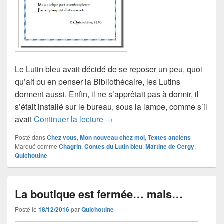
Le Lutin bleu avait décidé de se reposer un peu, quoi
qu’ait pu en penser la Bibliothécaire, les Lutins
dorment aussi. Enfin, il ne s’apprêtait pas à dormir, il
s’était installé sur le bureau, sous la lampe, comme s’il
Le chagrin
avait
Continuer la lecture
→
Posté dans
Chez vous
,
Mon nouveau chez moi
,
Textes anciens
|
Marqué comme
Chagrin
,
Contes du Lutin bleu
,
Martine de Cergy
,
Quichottine
La boutique est fermée… mais…
Posté le
18/12/2016
par
Quichottine