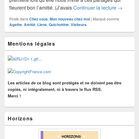
Ces liens
fleurent bon l’amitié. (J’avais
Continuer la lecture
→
Posté dans
Chez vous
,
Mon nouveau chez moi
|
Marqué comme
Agathe
,
Amitié
,
Liens
,
Quichottine
,
Visiteurs
Zone
Mentions légales
principale
de
widget
...
pour
la
barre
latérale
Les articles de ce blog sont protégés et ne doivent pas être
copiés, ni intégralement, ni à travers le flux RSS.
Merci !
Horizons