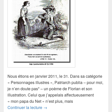
Nous étions en janvier 2011, le 31. Dans sa catégorie
« Personnages illustres », Patriarch publia – pour moi,
je n’en doute pas* – un poème de Florian et son
illustration. Celui que j’appelais affectueusement
« mon papa du Net » n’est plus, mais
Le Don Quichotte de Patriarch
Continuer la lecture
→