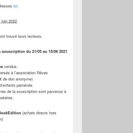
adresses
ici
.
 juin 2022
ont trouvé leurs lecteurs.
a souscription du 21/05 au 15/06 2021
es
vendus.
ersés à l’association Rêves
 € de don anonyme)
d’enfants parrainés.
vres de la souscription sont parvenus à
nataires.
ookEdition
(achats directs hors
n)