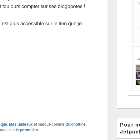
toujours compter sur ses blogopotes !
’est plus accessible sur le lien que je
Pour ne
èque
,
Mes tableaux
et marqué comme
Quichottine
,
nregistrer le
permalien
.
Jetpac