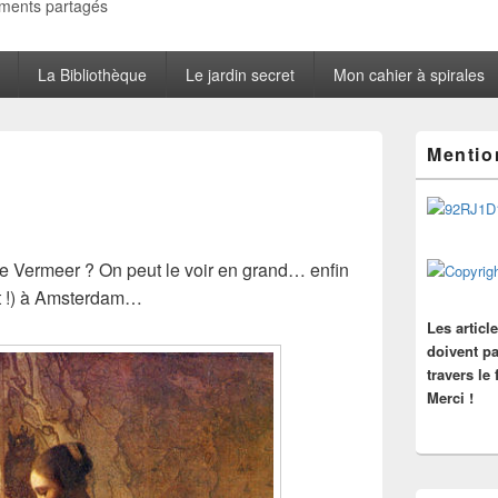
oments partagés
La Bibliothèque
Le jardin secret
Mon cahier à spirales
Zone
Mentio
principale
de
widget
pour
la
barre
de
Vermeer
? On peut le voir en grand… enfin
latérale
tit !) à Amsterdam…
Les articl
doivent pa
travers le
Merci !