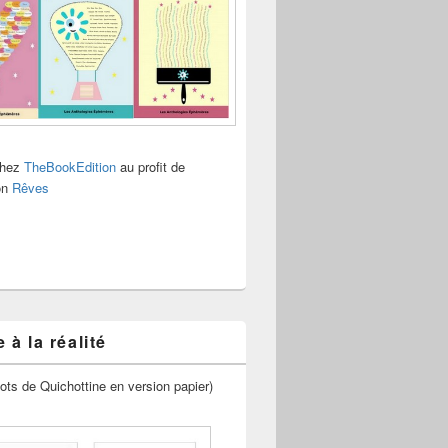
chez
TheBookEdition
au profit de
ion
Rêves
 à la réalité
ots de Quichottine en version papier)