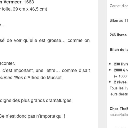
n Vermeer
, 1663
Carnet d’
r toile, 39 cm x 46,5 cm)
Bilan au 11
re…
246 livres
 aisé de voir qu’elle est grosse… comme on
Bilan de l
aconter.
230 livr
 c’est important, une lettre… comme disait
2000 €
v
(+ 1000
eunes filles
d’Alfred de Musset.
2 rêves
Tous les li
leurs desti
e digne des plus grands dramaturges.
Chez TheB
souscriptio
Ce n’est donc pas n’importe qui !