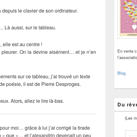
depuis le clavier de son ordinateur.
… Là aussi, sur le tableau.
, elle est au centre !
En vente 
à pleurer. On la devine aisément… et je n’en
l’associat
Blog
.
ments sur ce tableau, j’ai trouvé un texte
de poésie, il est de Pierre Desproges.
ux. Alors, allez le lire là-bas.
Du rêve
(Les m
pour moi… grâce à lui j’ai corrigé la tirade
 « que »… et l’alexandrin devenait un peu