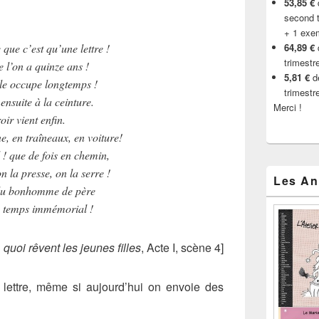
53,85 €
d
second t
+ 1 exe
que c’est qu’une lettre !
64,89 €
trimestr
 l’on a quinze ans !
5,81 €
de
le occupe longtemps !
trimestr
nsuite à la ceinture.
Merci !
oir vient enfin.
 en traîneaux, en voiture!
 que de fois en chemin,
 la presse, on la serre !
Les An
 du bonhomme de père
de temps immémorial !
 quoi rêvent les jeunes filles
, Acte I, scène 4]
e lettre, même si aujourd’hui on envoie des