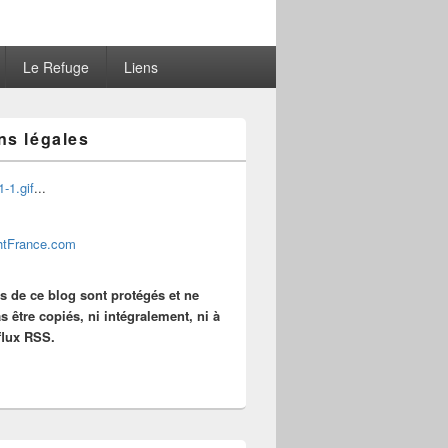
Le Refuge
Liens
ns légales
...
es de ce blog sont protégés et ne
s être copiés, ni intégralement, ni à
 flux RSS.