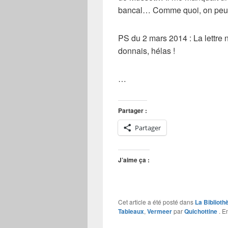
bancal… Comme quoi, on peut 
PS du 2 mars 2014 : La lettre n
donnais, hélas !
…
Partager :
Partager
J’aime ça :
Cet article a été posté dans
La Biblioth
Tableaux
,
Vermeer
par
Quichottine
. E