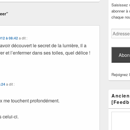
Saisissez 
abonner à c
eer”
chaque nouv
Adresse
e-
012 à 08:42
a dit :
mail
oir découvert le secret de la lumière, il a
er et l’enfermer dans ses toiles, quel délice !
Abon
Rejoignez 
9:24
a dit :
Ancien
ux me touchent profondément.
[Feedb
 celui-ci.