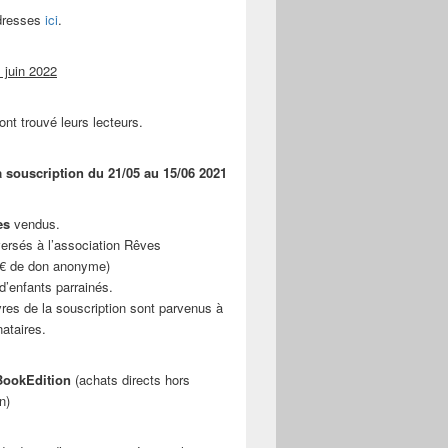
adresses
ici
.
 juin 2022
ont trouvé leurs lecteurs.
a souscription du 21/05 au 15/06 2021
es
vendus.
ersés à l’association Rêves
 € de don anonyme)
d’enfants parrainés.
vres de la souscription sont parvenus à
nataires.
ookEdition
(achats directs hors
n)