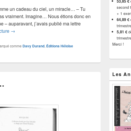
53,85 €
d
second t
comme un cadeau du ciel, un miracle… – Tu
+ 1 exe
as vraiment. Imagine… Nous étions donc en
64,89 €
e – auparavant, j’avais publié ma lettre
trimestr
Excuses tardives… mais sincères.
ecture
→
5,81 €
de
trimestr
Merci !
arqué comme
Davy Durand
,
Éditions Héloïse
Les An
s…