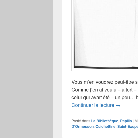
Vous m’en voudrez peut-être s
Comme j’en ai voulu – à tort – 
celui qui avait été – un peu…
Deux moi
Continuer la lecture
→
Posté dans
La Bibliothèque
,
Papilio
|
M
D'Ormesson
,
Quichottine
,
Saint-Exup