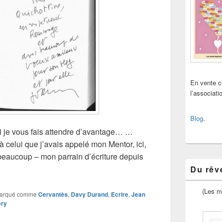
En vente 
l’associat
Blog
.
i je vous fais attendre d’avantage… …
à celui que j’avais appelé mon Mentor, ici,
 beaucoup – mon parrain d’écriture depuis
s après…
Du rêve
(Les m
arqué comme
Cervantès
,
Davy Durand
,
Ecrire
,
Jean
éry