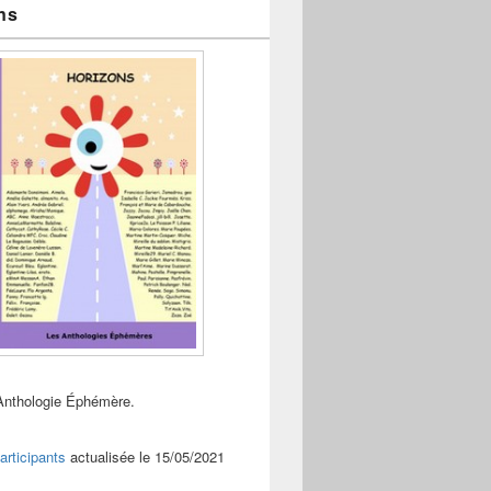
ns
s
Anthologie Éphémère.
articipants
actualisée le 15/05/2021