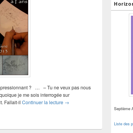
Horizo
pressionnant ? … – Tu ne veux pas nous
quoique je me sois interrogée sur
Papilio au salon du livre de Pari
. Fallait-il
Continuer la lecture
→
Septième 
Liste des p