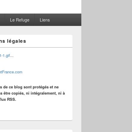
Le Refuge
Liens
ns légales
...
es de ce blog sont protégés et ne
s être copiés, ni intégralement, ni à
 flux RSS.