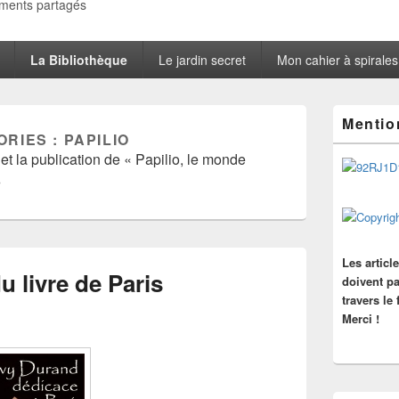
oments partagés
La Bibliothèque
Le jardin secret
Mon cahier à spirales
Zone
Mentio
principale
ORIES :
PAPILIO
de
 et la publication de « Papilio, le monde
widget
pour
»
la
barre
latérale
Les articl
u livre de Paris
doivent pa
travers le
Merci !