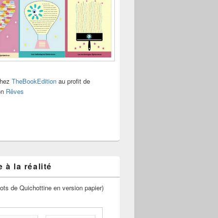
chez
TheBookEdition
au profit de
ion
Rêves
 à la réalité
ots de Quichottine en version papier)