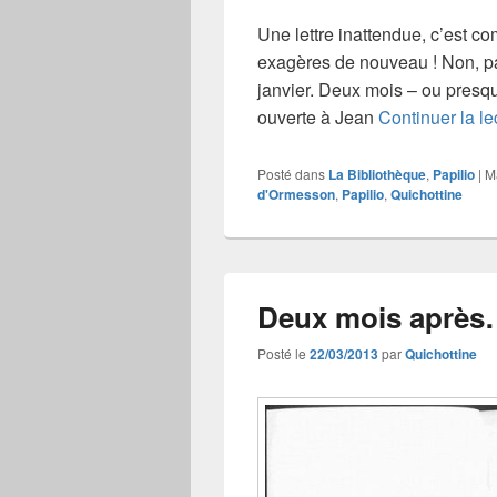
Une lettre inattendue, c’est 
exagères de nouveau ! Non, p
janvier. Deux mois – ou presqu
ouverte à Jean
Continuer la l
Posté dans
La Bibliothèque
,
Papilio
|
M
d'Ormesson
,
Papilio
,
Quichottine
Deux mois aprè
Posté le
22/03/2013
par
Quichottine