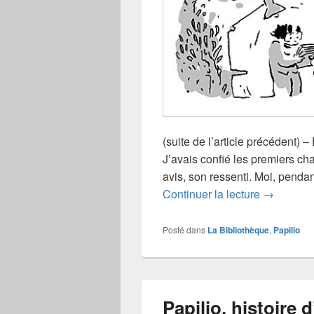
(suite de l’article précédent) –
J’avais confié les premiers ch
avis, son ressenti. Moi, pendant
Genèse d’
Continuer la lecture
→
Posté dans
La Bibliothèque
,
Papilio
Papilio, histoire 