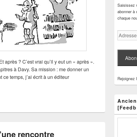
Saisissez 
abonner à c
chaque nouv
Adresse
e-
mail
Abon
 Et après ? C’est vrai qu’il y eut un « après ».
apitres à Davy. Sa mission : me donner un
 ce temps, j’ai écrit à un éditeur
Rejoignez 
une auto-édition
Ancien
[Feedb
d’une rencontre