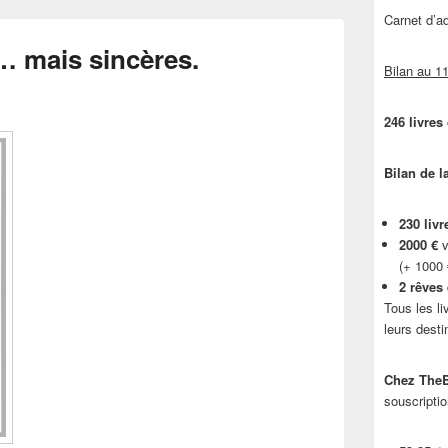
Carnet d’
… mais sincères.
Bilan au 11
246 livres
Bilan de l
230 livr
2000 €
v
(+ 1000
2 rêves
Tous les li
leurs desti
Chez TheB
souscriptio