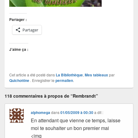
Partager :
Partager
J’aime ça :
Cet article a été posté dans
La Bibliothèque
,
Mes tableaux
par
Quichottine
. Enregistrer le
permalien
.
118 commentaires à propos de “Rembrandt”
alphomega
dans
01/05/2009 à 00:30
a dit :
En attendant que vienne ce temps, laisse
moi te souhaiter un bon premier mai
<img