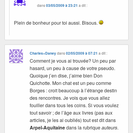
dans
03/05/2009 à 23:21
a dit :
Plein de bonheur pour toi aussi. Bisous.
Charles+Daney
dans
02/05/2009 à 07:21
a dit :
Comment je vous ai trouvée? Un peu par
hasard, un peu à cause de votre pseudo.
Quoique j’en dise, j’aime bien Don
Quichotte. Mon chat est un peu comme
Borges : croit beaucoup à l’étrange destin
des rencontres. Je vois que vous allez
fouiller dans tous les coins. Si vous voulez
tout savoir ; de l’âge aux livres (pas aux
articles, je les ai oubliés) tout est dit dans
Arpel-Aquitaine
dans la rubrique
auteurs
.