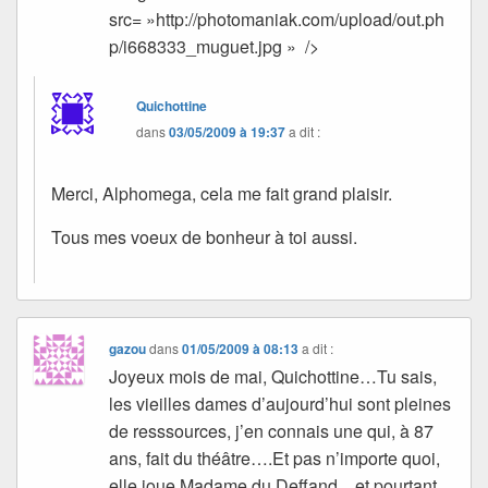
src= »http://photomaniak.com/upload/out.ph
p/i668333_muguet.jpg » />
Quichottine
dans
03/05/2009 à 19:37
a dit :
Merci, Alphomega, cela me fait grand plaisir.
Tous mes voeux de bonheur à toi aussi.
gazou
dans
01/05/2009 à 08:13
a dit :
Joyeux mois de mai, Quichottine…Tu sais,
les vieilles dames d’aujourd’hui sont pleines
de resssources, j’en connais une qui, à 87
ans, fait du théâtre….Et pas n’importe quoi,
elle joue Madame du Deffand…et pourtant,