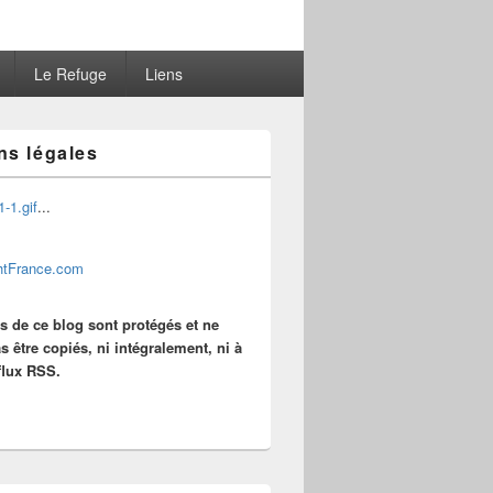
Le Refuge
Liens
ns légales
...
es de ce blog sont protégés et ne
s être copiés, ni intégralement, ni à
 flux RSS.