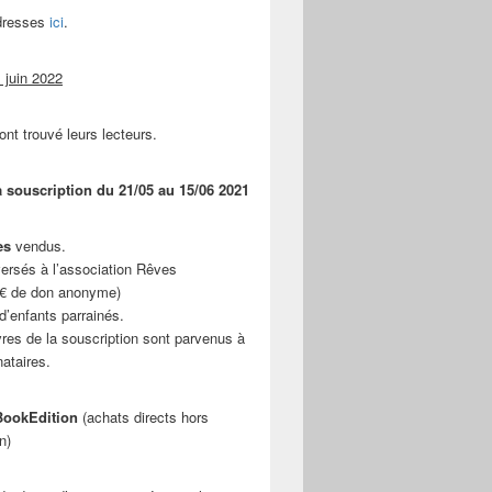
adresses
ici
.
 juin 2022
ont trouvé leurs lecteurs.
a souscription du 21/05 au 15/06 2021
es
vendus.
ersés à l’association Rêves
 € de don anonyme)
d’enfants parrainés.
vres de la souscription sont parvenus à
nataires.
ookEdition
(achats directs hors
n)