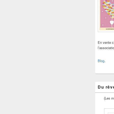
En vente 
l’associat
Blog
.
Du rêve
(Les m