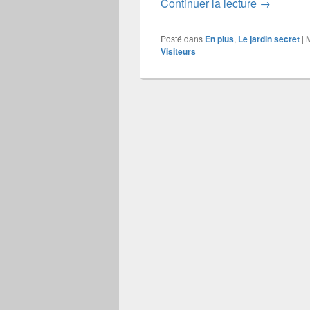
Les visite
Continuer la lecture
→
Posté dans
En plus
,
Le jardin secret
|
Visiteurs