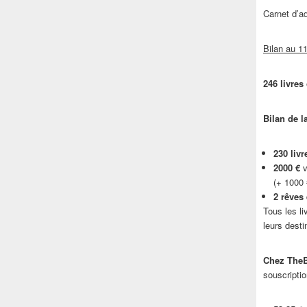
Carnet d’
Bilan au 11
246 livres
Bilan de l
230 livr
2000 €
v
(+ 1000
2 rêves
Tous les li
leurs desti
Chez TheB
souscriptio