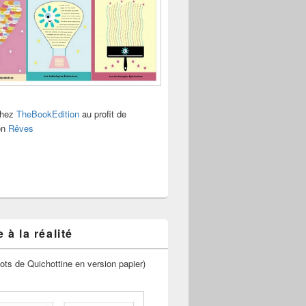
chez
TheBookEdition
au profit de
ion
Rêves
 à la réalité
ots de Quichottine en version papier)