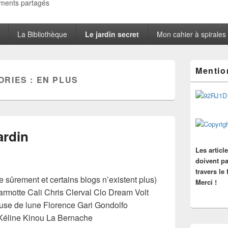
oments partagés
La Bibliothèque
Le jardin secret
Mon cahier à spirales
Zone
Mentio
principale
ORIES :
EN PLUS
de
widget
pour
la
barre
latérale
ardin
Les articl
doivent pa
travers le
e sûrement et certains blogs n’existent plus)
Merci !
motte Cali Chris Clerval Clo Dream Volt
euse de lune Florence Gari Gondolfo
 Kéline Kinou La Bernache