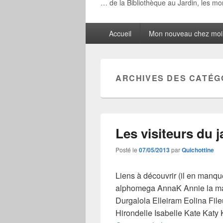
… de la Bibliothèque au Jardin, les m
Menu
Accueil
Mon nouveau chez moi
principal
ARCHIVES DES CATÉG
Les visiteurs du j
Posté le
07/05/2013
par
Quichottine
Liens à découvrir (il en manqu
alphomega AnnaK Annie la mar
Durgalola Elleiram Eolina Fil
Hirondelle Isabelle Kate Katy