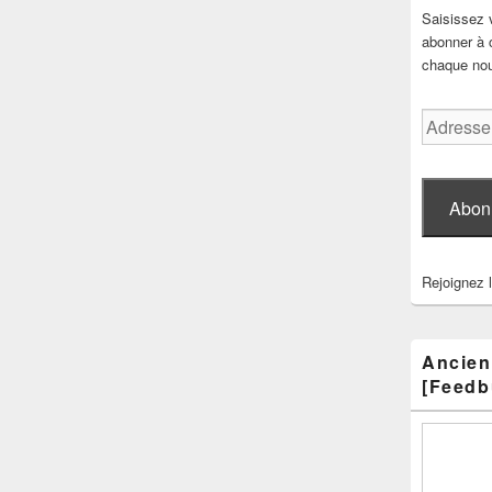
Saisissez 
abonner à c
chaque nouv
Adresse
e-
mail
Abon
Rejoignez 
Ancien
[Feedb