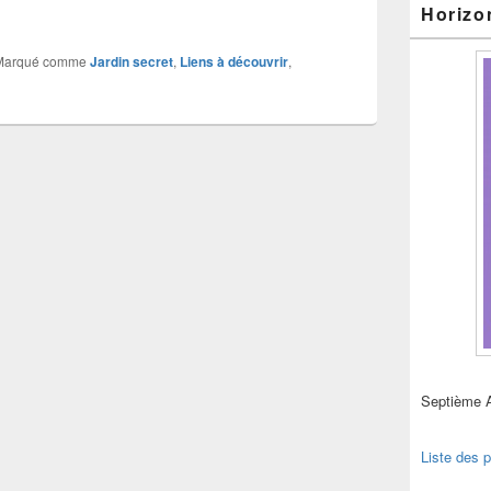
urs du jardin
Horizo
Marqué comme
Jardin secret
,
Liens à découvrir
,
Septième 
Liste des p