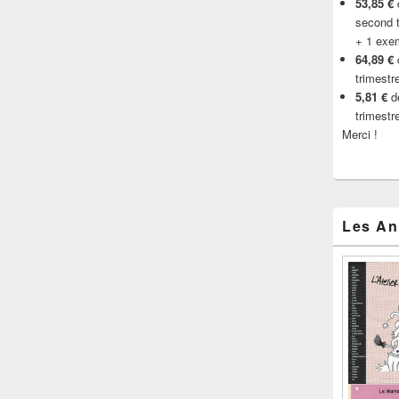
53,85 €
d
second t
+ 1 exe
64,89 €
trimestr
5,81 €
de
trimestr
Merci !
Les An