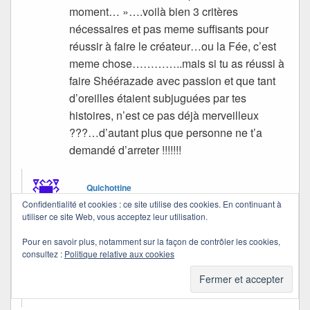
moment… »….voilà bien 3 critères
nécessaires et pas meme suffisants pour
réussir à faire le créateur…ou la Fée, c’est
meme chose…………..mais si tu as réussi à
faire Shéérazade avec passion et que tant
d’oreilles étaient subjuguées par tes
histoires, n’est ce pas déjà merveilleux
???…d’autant plus que personne ne t’a
demandé d’arreter !!!!!!!
Quichottine
Confidentialité et cookies : ce site utilise des cookies. En continuant à
dans
28/07/2007 à 18:06
a dit :
utiliser ce site Web, vous acceptez leur utilisation.
Pour en savoir plus, notamment sur la façon de contrôler les cookies,
Merci de me dire que je peux continuer. Les bises
consultez :
Politique relative aux cookies
d’Over-Blog ne marchent plus vraiment, mais
après tout, peut-être vont-elles cesser leur grève !