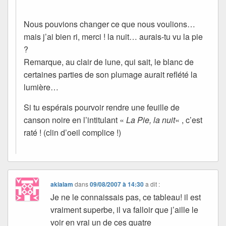
Nous pouvions changer ce que nous voulions…
mais j’ai bien ri, merci ! la nuit… aurais-tu vu la pie
?
Remarque, au clair de lune, qui sait, le blanc de
certaines parties de son plumage aurait reflété la
lumière…
Si tu espérais pourvoir rendre une feuille de
canson noire en l’intitulant «
La Pie, la nuit
« , c’est
raté ! (clin d’oeil complice !)
akialam
dans
09/08/2007 à 14:30
a dit :
Je ne le connaissais pas, ce tableau! il est
vraiment superbe, il va falloir que j’aille le
voir en vrai un de ces quatre