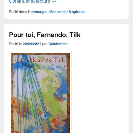
Dominique
Continuer la lecture
→
Posté dans
Hommages
,
Mon cahier à spirales
Pour toi, Fernando, Tilk
Posté le
20/04/2021
par
Quichottine