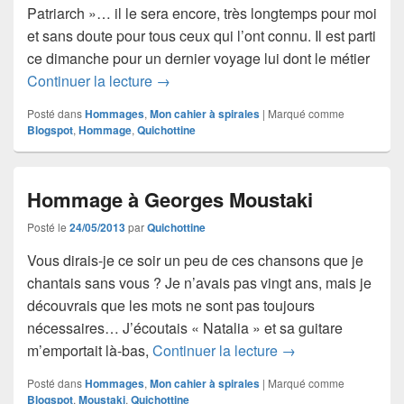
Patriarch »… il le sera encore, très longtemps pour moi
et sans doute pour tous ceux qui l’ont connu. Il est parti
ce dimanche pour un dernier voyage lui dont le métier
On l’appelait Patriarch…
Continuer la lecture
→
Posté dans
Hommages
,
Mon cahier à spirales
|
Marqué comme
Blogspot
,
Hommage
,
Quichottine
Hommage à Georges Moustaki
Posté le
24/05/2013
par
Quichottine
Vous dirais-je ce soir un peu de ces chansons que je
chantais sans vous ? Je n’avais pas vingt ans, mais je
découvrais que les mots ne sont pas toujours
nécessaires… J’écoutais « Natalia » et sa guitare
Hommage à George
m’emportait là-bas,
Continuer la lecture
→
Posté dans
Hommages
,
Mon cahier à spirales
|
Marqué comme
Blogspot
,
Moustaki
,
Quichottine