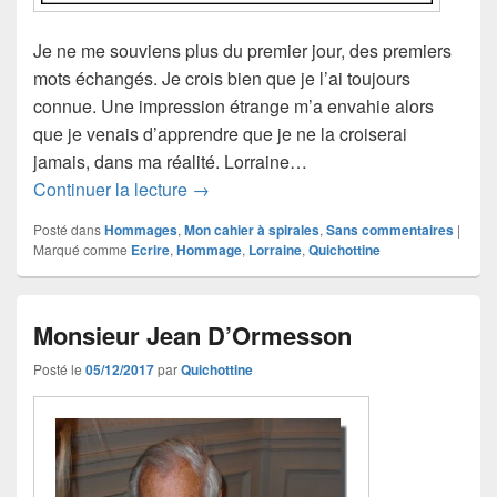
Je ne me souviens plus du premier jour, des premiers
mots échangés. Je crois bien que je l’ai toujours
connue. Une impression étrange m’a envahie alors
que je venais d’apprendre que je ne la croiserai
jamais, dans ma réalité. Lorraine…
Il était une fois… Lorraine
Continuer la lecture
→
Posté dans
Hommages
,
Mon cahier à spirales
,
Sans commentaires
|
Marqué comme
Ecrire
,
Hommage
,
Lorraine
,
Quichottine
Monsieur Jean D’Ormesson
Posté le
05/12/2017
par
Quichottine