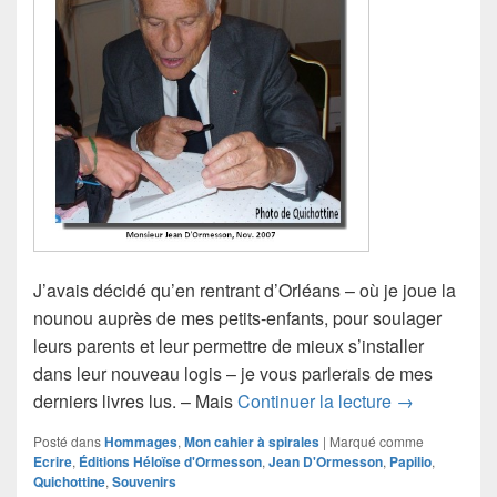
J’avais décidé qu’en rentrant d’Orléans – où je joue la
nounou auprès de mes petits-enfants, pour soulager
leurs parents et leur permettre de mieux s’installer
dans leur nouveau logis – je vous parlerais de mes
Monsieur Je
derniers livres lus. – Mais
Continuer la lecture
→
Posté dans
Hommages
,
Mon cahier à spirales
|
Marqué comme
Ecrire
,
Éditions Héloïse d'Ormesson
,
Jean D'Ormesson
,
Papilio
,
Quichottine
,
Souvenirs