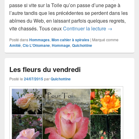
passe si vite sur la Toile qu’on passe d’une page à
l’autre tandis que les précédentes se perdent dans les
abîmes du Web, en laissant parfois quelques regrets,
Le Torcéros, 
vite chassés. Tous ceux
Continuer la lecture
→
Posté dans
Hommages
,
Mon cahier à spirales
|
Marqué comme
Amitié
,
Clo L'Ottomane
,
Hommage
,
Quichottine
Les fleurs du vendredi
Posté le
24/07/2015
par
Quichottine