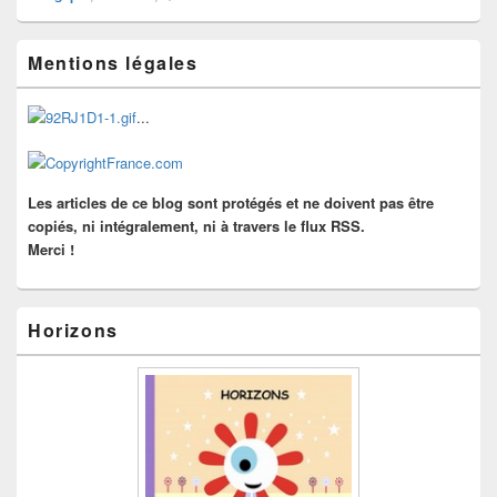
Zone
Mentions légales
principale
de
widget
...
pour
la
barre
latérale
Les articles de ce blog sont protégés et ne doivent pas être
copiés, ni intégralement, ni à travers le flux RSS.
Merci !
Horizons