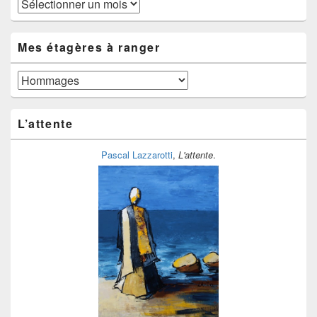
Au
fil
du
temps
Mes étagères à ranger
Mes
étagères
à
ranger
L’attente
Pascal Lazzarotti
,
L'attente
.