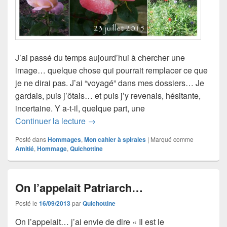
J’ai passé du temps aujourd’hui à chercher une
image… quelque chose qui pourrait remplacer ce que
je ne dirai pas. J’ai “voyagé” dans mes dossiers… Je
gardais, puis j’ôtais… et puis j’y revenais, hésitante,
incertaine. Y a-t-il, quelque part, une
Les fleurs du vendredi
Continuer la lecture
→
Posté dans
Hommages
,
Mon cahier à spirales
|
Marqué comme
Amitié
,
Hommage
,
Quichottine
On l’appelait Patriarch…
Posté le
16/09/2013
par
Quichottine
On l’appelait… j’ai envie de dire « Il est le