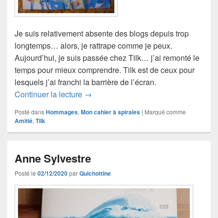
Je suis relativement absente des blogs depuis trop
longtemps… alors, je rattrape comme je peux.
Aujourd’hui, je suis passée chez Tilk… j’ai remonté le
temps pour mieux comprendre. Tilk est de ceux pour
lesquels j’ai franchi la barrière de l’écran.
Pour toi, Fernando, Tilk
Continuer la lecture
→
Posté dans
Hommages
,
Mon cahier à spirales
|
Marqué comme
Amitié
,
Tilk
Anne Sylvestre
Posté le
02/12/2020
par
Quichottine