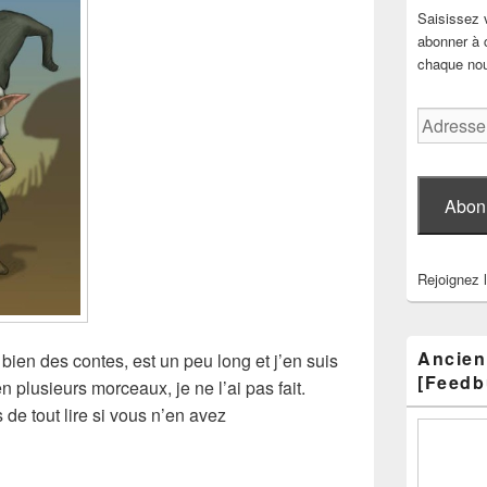
Saisissez 
abonner à c
chaque nouv
Adresse
e-
mail
Abon
Rejoignez 
Ancien
ien des contes, est un peu long et j’en suis
[Feedb
n plusieurs morceaux, je ne l’ai pas fait.
de tout lire si vous n’en avez
e blog (1)