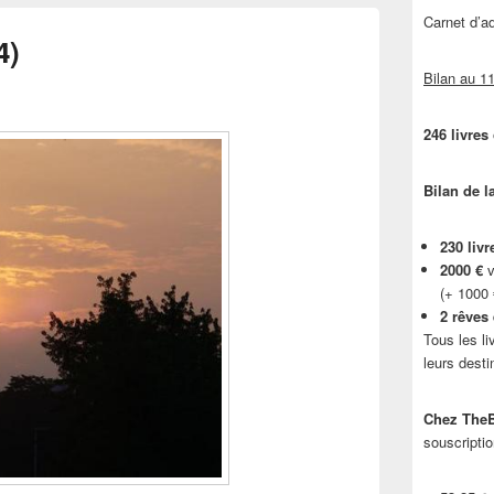
Carnet d’
4)
Bilan au 11
246 livres
Bilan de l
230 livr
2000 €
v
(+ 1000
2 rêves
Tous les li
leurs desti
Chez TheB
souscriptio