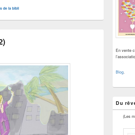
s de la bibli
2)
En vente 
l’associat
Blog
.
Du rêve
(Les m