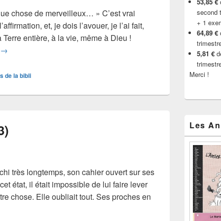
53,85 €
d
lque chose de merveilleux… » C’est vrai
second t
+ 1 exe
affirmation, et, je dois l’avouer, je l’ai fait,
64,89 €
a Terre entière, à la vie, même à Dieu !
trimestr
Histoire de blog (4)
→
5,81 €
de
trimestr
Merci !
s de la bibli
Les An
3)
léchi très longtemps, son cahier ouvert sur ses
t état, il était impossible de lui faire lever
tre chose. Elle oubliait tout. Ses proches en
stoire de blog (3)