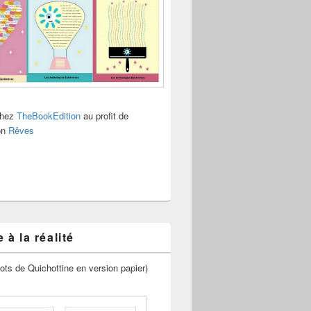
chez
TheBookEdition
au profit de
ion
Rêves
 à la réalité
ots de Quichottine en version papier)