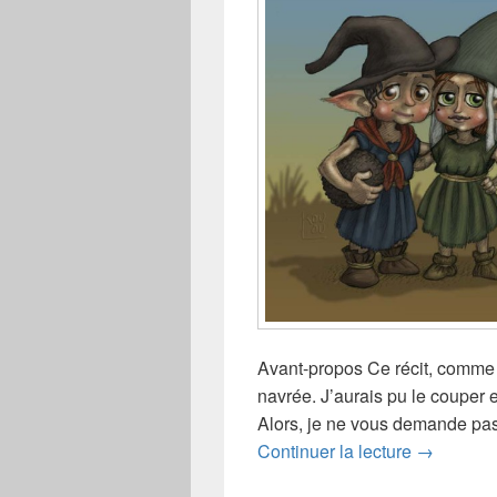
Avant-propos Ce récit, comme b
navrée. J’aurais pu le couper e
Alors, je ne vous demande pas 
Histoire d
Continuer la lecture
→