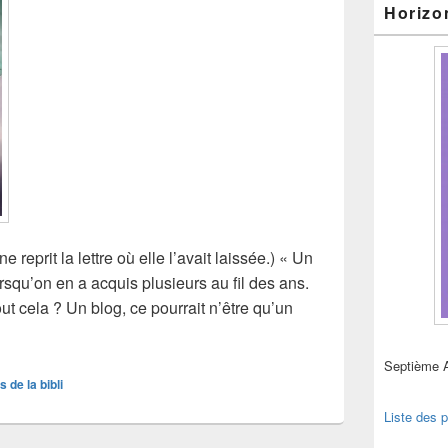
Horizo
ine reprit la lettre où elle l’avait laissée.) « Un
orsqu’on en a acquis plusieurs au fil des ans.
ut cela ? Un blog, ce pourrait n’être qu’un
 blog (fin)
Septième 
s de la bibli
Liste des p