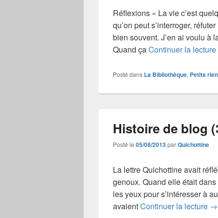
Réflexions « La vie c’est que
qu’on peut s’interroger, réfuter l’
bien souvent. J’en ai voulu à l
Quand ça
Continuer la lecture
Posté dans
La Bibliothèque
,
Petits rien
Histoire de blog (
Posté le
05/08/2013
par
Quichottine
La lettre Quichottine avait réf
genoux. Quand elle était dans ce
les yeux pour s’intéresser à au
Hi
avaient
Continuer la lecture
→