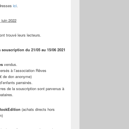
adresses
ici
.
 juin 2022
ont trouvé leurs lecteurs.
a souscription du 21/05 au 15/06 2021
es
vendus.
ersés à l’association Rêves
 € de don anonyme)
d’enfants parrainés.
vres de la souscription sont parvenus à
nataires.
ookEdition
(achats directs hors
n)