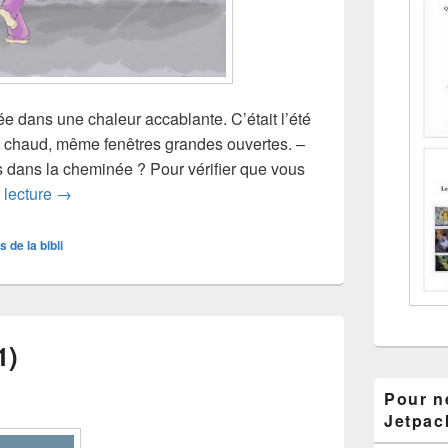
ée dans une chaleur accablante. C’était l’été
ait chaud, même fenêtres grandes ouvertes. –
s dans la cheminée ? Pour vérifier que vous
Histoire de blog (2)
 lecture
→
s de la bibli
1)
Pour ne
Jetpac