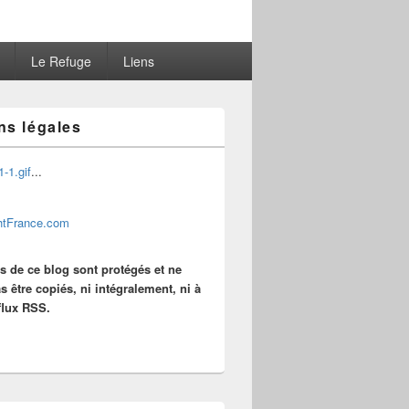
Le Refuge
Liens
ns légales
...
es de ce blog sont protégés et ne
s être copiés, ni intégralement, ni à
 flux RSS.