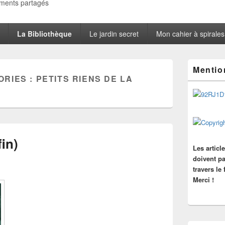
oments partagés
La Bibliothèque
Le jardin secret
Mon cahier à spirales
Zone
Mentio
principale
ORIES :
PETITS RIENS DE LA
de
widget
pour
la
barre
latérale
fin)
Les articl
doivent pa
travers le
Merci !