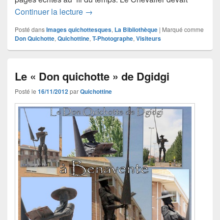
Le Don Quichotte de Marie (1)
Continuer la lecture
→
Posté dans
Images quichottesques
,
La Bibliothèque
|
Marqué comme
Don Quichotte
,
Quichottine
,
T-Photographe
,
Visiteurs
Le « Don quichotte » de Dgidgi
Posté le
16/11/2012
par
Quichottine