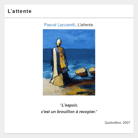
à
ranger
L’attente
Pascal Lazzarotti
,
L'attente
.
"
L'espoir,
c'est un brouillon à recopier.
"
Quichottine, 2007