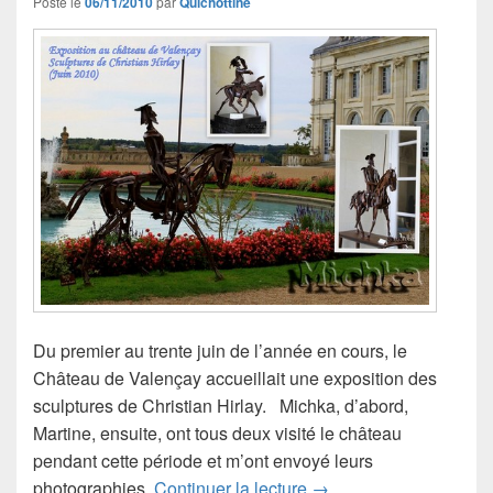
Posté le
06/11/2010
par
Quichottine
Du premier au trente juin de l’année en cours, le
Château de Valençay accueillait une exposition des
sculptures de Christian Hirlay. Michka, d’abord,
Martine, ensuite, ont tous deux visité le château
pendant cette période et m’ont envoyé leurs
Christian Hirlay, Don Q
photographies.
Continuer la lecture
→