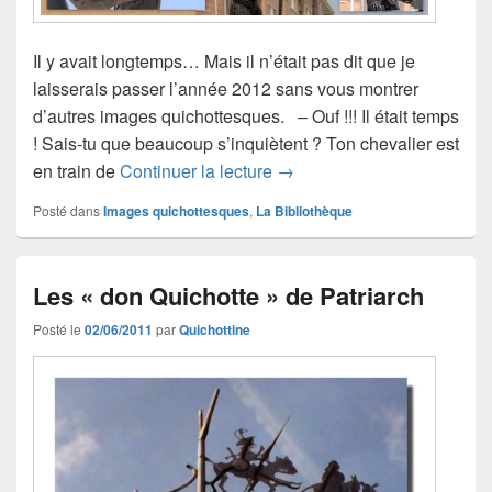
Il y avait longtemps… Mais il n’était pas dit que je
laisserais passer l’année 2012 sans vous montrer
d’autres images quichottesques. – Ouf !!! Il était temps
! Sais-tu que beaucoup s’inquiètent ? Ton chevalier est
Le « Don quichotte » de Dg
en train de
Continuer la lecture
→
Posté dans
Images quichottesques
,
La Bibliothèque
Les « don Quichotte » de Patriarch
Posté le
02/06/2011
par
Quichottine