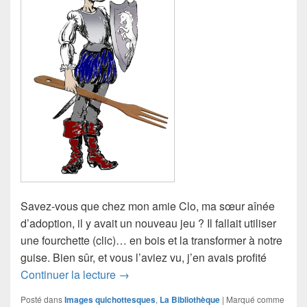
Savez-vous que chez mon amie Clo, ma sœur aînée
d’adoption, il y avait un nouveau jeu ? Il fallait utiliser
une fourchette (clic)… en bois et la transformer à notre
guise. Bien sûr, et vous l’aviez vu, j’en avais profité
Le Quichotte de Mamychachat
Continuer la lecture
→
Posté dans
Images quichottesques
,
La Bibliothèque
|
Marqué comme