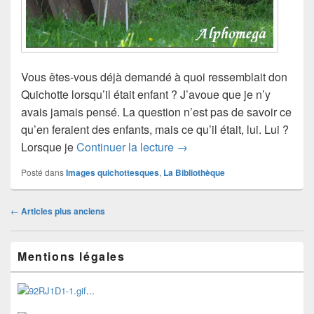
Vous êtes-vous déjà demandé à quoi ressemblait don
Quichotte lorsqu’il était enfant ? J’avoue que je n’y
avais jamais pensé. La question n’est pas de savoir ce
qu’en feraient des enfants, mais ce qu’il était, lui. Lui ?
Quichotte (24)
Lorsque je
Continuer la lecture
→
Posté dans
Images quichottesques
,
La Bibliothèque
Navigation
←
Articles plus anciens
dans
les
Zone
articles
Mentions légales
principale
de
widget
...
pour
la