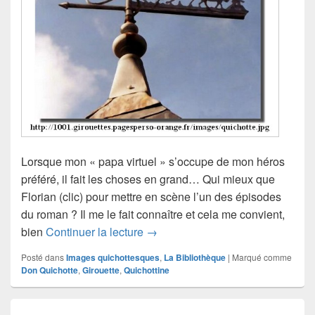
Lorsque mon « papa virtuel » s’occupe de mon héros
préféré, il fait les choses en grand… Qui mieux que
Florian (clic) pour mettre en scène l’un des épisodes
du roman ? Il me le fait connaître et cela me convient,
Les « don Quichotte » de Patriarc
bien
Continuer la lecture
→
Posté dans
Images quichottesques
,
La Bibliothèque
|
Marqué comme
Don Quichotte
,
Girouette
,
Quichottine