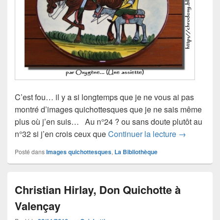
C’est fou… il y a si longtemps que je ne vous ai pas
montré d’images quichottesques que je ne sais même
plus où j’en suis… Au n°24 ? ou sans doute plutôt au
Les « don Q
n°32 si j’en crois ceux que
Continuer la lecture
→
Posté dans
Images quichottesques
,
La Bibliothèque
Christian Hirlay, Don Quichotte à
Valençay