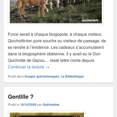
Force serait à chaque blogopote, à chaque visiteur,
Quichottinien pure souche ou visiteur de passage, de
se rendre à l’évidence. Les cadeaux s’accumulaient
dans la blogosphère obéienne. Il y avait eu le Don
Quichotte de Gazou… resté lettre morte depuis
Cadeaux ?
Continuer la lecture
→
Posté dans
Images quichottesques
,
La Bibliothèque
Gentille ?
Posté le
19/10/2009
par
Quichottine