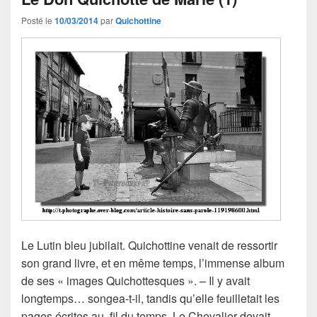
Posté le
10/03/2014
par
Quichottine
Le Lutin bleu jubilait. Quichottine venait de ressortir
son grand livre, et en même temps, l’immense album
de ses « images Quichottesques ». – Il y avait
longtemps… songea-t-il, tandis qu’elle feuilletait les
pages écrites au fil du temps. Le Chevalier devait