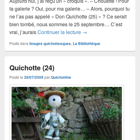
Aujourd’hui, j’ai reçu un « croquis ». – Chouette ! Pour
ta galerie ? Oui, pour ma galerie… – Alors, pourquoi tu
ne l’as pas appelé « Don Quichotte (25) » ? Ce serait
bien tombé, nous sommes le 25 septembre… C’est
Don Quichotte et la crise
vrai, j’aurais
Continuer la lecture
→
Posté dans
Images quichottesques
,
La Bibliothèque
Quichotte (24)
Posté le
28/07/2009
par
Quichottine