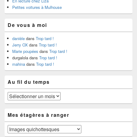
En lecture chez Liza
Petites voitures à Mulhouse
De vous à moi
danièle
dans
Trop tard !
Jerry OX
dans
Trop tard !
Marie poupées
dans
Trop tard !
durgalola
dans
Trop tard !
mahina
dans
Trop tard !
Au fil du temps
Au
fil
du
temps
Mes étagères à ranger
Mes
étagères