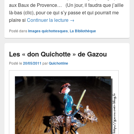
aux Baux de Provence… (Un jour, il faudra que j’aille
là-bas (clic), pour ce qui s’y passe et qui pourrait me
Les « don Quichotte » de Kri
plaire si
Continuer la lecture
→
Posté dans
Images quichottesques
,
La Bibliothèque
Les « don Quichotte » de Gazou
Posté le
20/05/2011
par
Quichottine