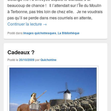
beaucoup de chance ! Il l’attendait sur l’Île du Moulin
à Terbonne, pas très loin de chez elle. Je ne voudrais
pas qu’il se perde dans mes courriels en attente,
Le « Don Quichotte » de Germain Ber
Continuer la lecture
→
Posté dans
Images quichottesques
,
La Bibliothèque
Cadeaux ?
Posté le
20/10/2009
par
Quichottine