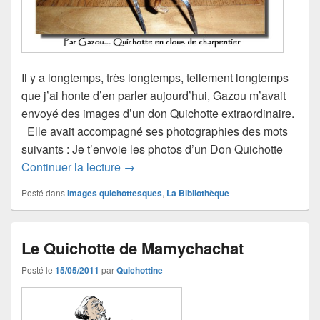
Il y a longtemps, très longtemps, tellement longtemps
que j’ai honte d’en parler aujourd’hui, Gazou m’avait
envoyé des images d’un don Quichotte extraordinaire.
Elle avait accompagné ses photographies des mots
suivants : Je t’envoie les photos d’un Don Quichotte
Les « don Quichotte » de Gazou
Continuer la lecture
→
Posté dans
Images quichottesques
,
La Bibliothèque
Le Quichotte de Mamychachat
Posté le
15/05/2011
par
Quichottine