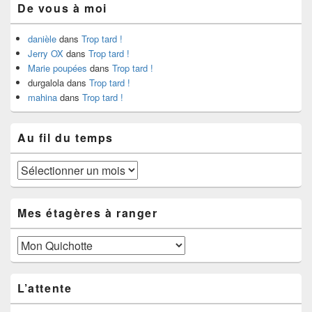
De vous à moi
danièle
dans
Trop tard !
Jerry OX
dans
Trop tard !
Marie poupées
dans
Trop tard !
durgalola
dans
Trop tard !
mahina
dans
Trop tard !
Au fil du temps
Au
fil
du
temps
Mes étagères à ranger
Mes
étagères
à
ranger
L’attente