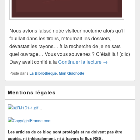
Nous avions laissé notre visiteur nocturne alors qu’il
fouillait dans les tiroirs, retournait les dossiers,
dévastait les rayons… à la recherche de je ne sais
quel ouvrage… Vous vous souvenez ? C’était là ! (clic)
On a perdu don Q
Davy avait confié à la
Continuer la lecture
→
Posté dans
La Bibliothèque
,
Mon Quichotte
Zone
Mentions légales
principale
de
widget
...
pour
la
barre
latérale
Les articles de ce blog sont protégés et ne doivent pas être
copiés, ni intégralement, ni à travers le flux RSS.