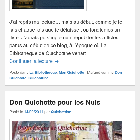
J’ai repris ma lecture… mais au début, comme je le
fais chaque fois que je délaisse trop longtemps un
livre. J’aurais pu simplement republier les articles
parus au début de ce blog, à l’époque où La
Bibliothèque de Quichottine venait
Don Quichotte, le livre bleu de Quichot
Continuer la lecture
→
Posté dans
La Bibliothèque
,
Mon Quichotte
|
Marqué comme
Don
Quichotte
,
Quichottine
Don Quichotte pour les Nuls
Posté le
14/09/2011
par
Quichottine