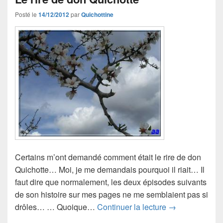
Posté le
14/12/2012
par
Quichottine
Certains m’ont demandé comment était le rire de don
Quichotte… Moi, je me demandais pourquoi il riait… Il
faut dire que normalement, les deux épisodes suivants
de son histoire sur mes pages ne me semblaient pas si
Le rire de don 
drôles… … Quoique…
Continuer la lecture
→