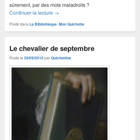
sûrement, par des mots maladroits ?
Avant Sancho Pança (2)
Continuer la lecture
→
Posté dans
La Bibliothèque
,
Mon Quichotte
Le chevalier de septembre
Posté le
29/09/2010
par
Quichottine