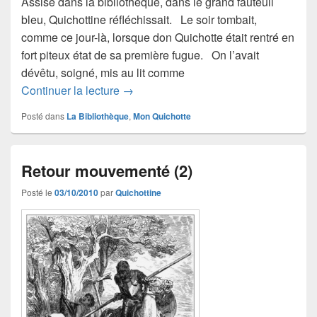
Assise dans la bibliothèque, dans le grand fauteuil
bleu, Quichottine réfléchissait. Le soir tombait,
comme ce jour-là, lorsque don Quichotte était rentré en
fort piteux état de sa première fugue. On l’avait
dévêtu, soigné, mis au lit comme
La bibliothèque
Continuer la lecture
→
Posté dans
La Bibliothèque
,
Mon Quichotte
Retour mouvementé (2)
Posté le
03/10/2010
par
Quichottine