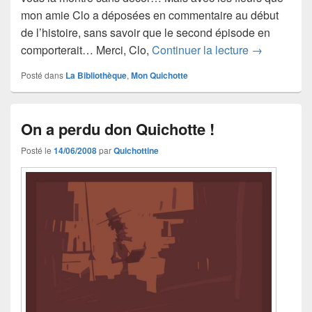
mon amie Clo a déposées en commentaire au début
de l’histoire, sans savoir que le second épisode en
Il était une 
comporterait… Merci, Clo,
Continuer la lecture
→
Posté dans
La Bibliothèque
,
Mon Quichotte
On a perdu don Quichotte !
Posté le
14/06/2008
par
Quichottine