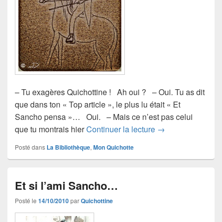
– Tu exagères Quichottine ! Ah oui ? – Oui. Tu as dit
que dans ton « Top article », le plus lu était « Et
Sancho pensa »… Oui. – Mais ce n’est pas celui
Et si l’ami Sancho 
que tu montrais hier
Continuer la lecture
→
Posté dans
La Bibliothèque
,
Mon Quichotte
Et si l’ami Sancho…
Posté le
14/10/2010
par
Quichottine