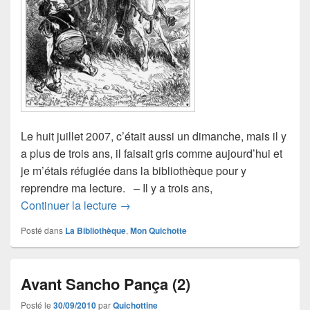
Le huit juillet 2007, c’était aussi un dimanche, mais il y
a plus de trois ans, il faisait gris comme aujourd’hui et
je m’étais réfugiée dans la bibliothèque pour y
reprendre ma lecture. – Il y a trois ans,
Retour mouvementé (2)
Continuer la lecture
→
Posté dans
La Bibliothèque
,
Mon Quichotte
Avant Sancho Pança (2)
Posté le
30/09/2010
par
Quichottine