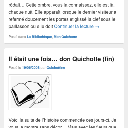
rôdait… Cette ombre, vous la connaissez, elle est là,
chaque nuit. Elle apparaît lorsque le dernier visiteur a
refermé doucement les portes et glissé la clef sous le
Don Quichotte (i
paillasson où elle doit
Continuer la lecture
→
Posté dans
La Bibliothèque
,
Mon Quichotte
Il était une fois… don Quichotte (fin)
Posté le
19/06/2008
par
Quichottine
Voici la suite de l’histoire commencée ces jours-ci. Je
vous la montre sans décor… Mais avec les fleurs que