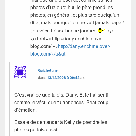
photos d’uajourd’hui, le père prend les
photos, en général, et plus tard quelqu’un
dira, mais pourquoi on ne voit jamais papa?
, du vécu hélas ,bonne journee
bye
<a href= »http://dany.enchine.over-
blog.com/ »>
http://dany.enchine.over-
blog.com/</a&gt
;
Quichottine
dans
13/12/2008 à 00:52
a dit :
C’est vrai ce que tu dis, Dany. Et je l’ai senti
comme le vécu que tu annonces. Beaucoup
d’émotion.
Essaie de demander à Kelly de prendre les
photos parfois aussi…