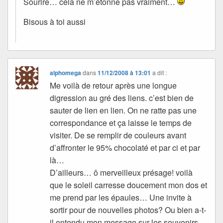
Sourire… cela ne m’étonne pas vraiment…
Bisous à toi aussi
alphomega
dans
11/12/2008 à 13:01
a dit :
Me voilà de retour après une longue
digression au gré des liens. c’est bien de
sauter de lien en lien. On ne ratte pas une
correspondance et ça laisse le temps de
visiter. De se remplir de couleurs avant
d’affronter le 95% chocolaté et par ci et par
là…
D’ailleurs… ô merveilleux présage! voilà
que le soleil carresse doucement mon dos et
me prend par les épaules… Une invite à
sortir pour de nouvelles photos? Ou bien a-t-
il entendu mon message sur les souvenirs