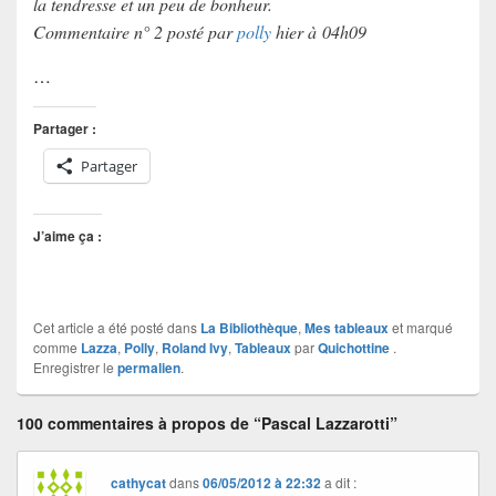
la tendresse et un peu de bonheur.
Commentaire n° 2 posté par
polly
hier à 04h09
…
Partager :
Partager
J’aime ça :
Cet article a été posté dans
La Bibliothèque
,
Mes tableaux
et marqué
comme
Lazza
,
Polly
,
Roland Ivy
,
Tableaux
par
Quichottine
.
Enregistrer le
permalien
.
100 commentaires à propos de “Pascal Lazzarotti”
cathycat
dans
06/05/2012 à 22:32
a dit :