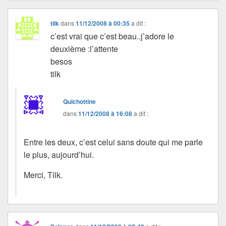
tilk
dans
11/12/2008 à 00:35
a dit :
c’est vrai que c’est beau..j’adore le
deuxième :l’attente
besos
tilk
Quichottine
dans
11/12/2008 à 16:08
a dit :
Entre les deux, c’est celui sans doute qui me parle
le plus, aujourd’hui.
Merci, Tilk.