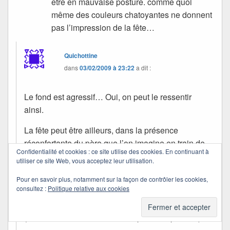
être en mauvaise posture. comme quoi
même des couleurs chatoyantes ne donnent
pas l’impression de la fête…
Quichottine
dans
03/02/2009 à 23:22
a dit :
Le fond est agressif… Oui, on peut le ressentir
ainsi.
La fête peut être ailleurs, dans la présence
réconfortante du père que l’on imagine en train de
Confidentialité et cookies : ce site utilise des cookies. En continuant à
prendre la photo…
utiliser ce site Web, vous acceptez leur utilisation.
Mais, comme pour toute image, tout est permis.
Pour en savoir plus, notamment sur la façon de contrôler les cookies,
consultez :
Politique relative aux cookies
Merci, Sylvie !
(Pardon d’avoir mis tant de temps à te répondre.)