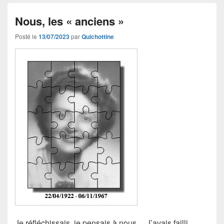
Nous, les « anciens »
Posté le
13/07/2023
par
Quichottine
Je réfléchissais, je pensais à nous… J’avais failli