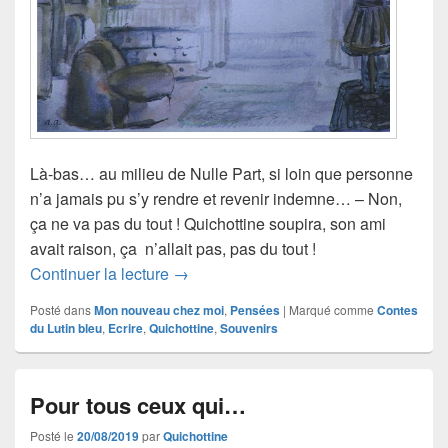
Là-bas… au milieu de Nulle Part, si loin que personne
n’a jamais pu s’y rendre et revenir indemne… – Non,
ça ne va pas du tout ! Quichottine soupira, son ami
avait raison, ça n’allait pas, pas du tout !
Carte postale d’à Yeur
Continuer la lecture
→
Posté dans
Mon nouveau chez moi
,
Pensées
|
Marqué comme
Contes
du Lutin bleu
,
Ecrire
,
Quichottine
,
Souvenirs
Pour tous ceux qui…
Posté le
20/08/2019
par
Quichottine