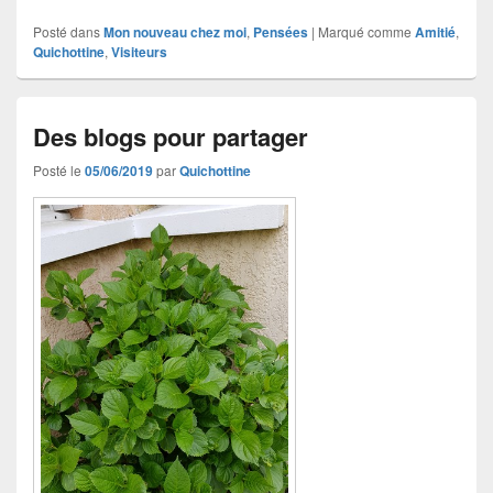
Posté dans
Mon nouveau chez moi
,
Pensées
|
Marqué comme
Amitié
,
Quichottine
,
Visiteurs
Des blogs pour partager
Posté le
05/06/2019
par
Quichottine