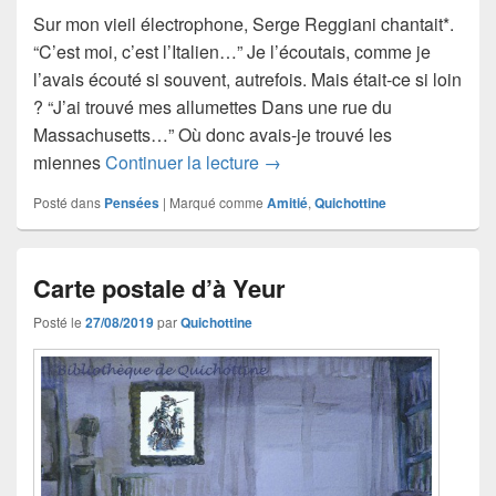
Sur mon vieil électrophone, Serge Reggiani chantait*.
“C’est moi, c’est l’Italien…” Je l’écoutais, comme je
l’avais écouté si souvent, autrefois. Mais était-ce si loin
? “J’ai trouvé mes allumettes Dans une rue du
Massachusetts…” Où donc avais-je trouvé les
Ouvrir la porte…
miennes
Continuer la lecture
→
Posté dans
Pensées
|
Marqué comme
Amitié
,
Quichottine
Carte postale d’à Yeur
Posté le
27/08/2019
par
Quichottine