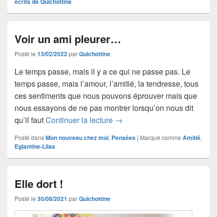
écrits de Quichottine
Voir un ami pleurer…
Posté le
13/02/2022
par
Quichottine
Le temps passe, mais il y a ce qui ne passe pas. Le
temps passe, mais l’amour, l’amitié, la tendresse, tous
ces sentiments que nous pouvons éprouver mais que
nous essayons de ne pas montrer lorsqu’on nous dit
Voir un ami pleurer…
qu’il faut
Continuer la lecture
→
Posté dans
Mon nouveau chez moi
,
Pensées
|
Marqué comme
Amitié
,
Eglantine-Lilas
Elle dort !
Posté le
30/08/2021
par
Quichottine