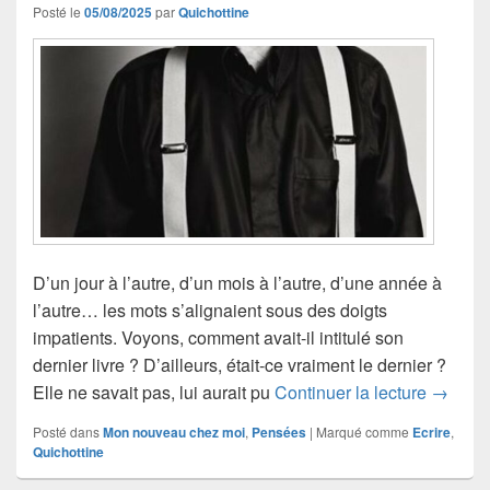
Posté le
05/08/2025
par
Quichottine
D’un jour à l’autre, d’un mois à l’autre, d’une année à
l’autre… les mots s’alignaient sous des doigts
impatients. Voyons, comment avait-il intitulé son
dernier livre ? D’ailleurs, était-ce vraiment le dernier ?
D’une a
Elle ne savait pas, lui aurait pu
Continuer la lecture
→
Posté dans
Mon nouveau chez moi
,
Pensées
|
Marqué comme
Ecrire
,
Quichottine