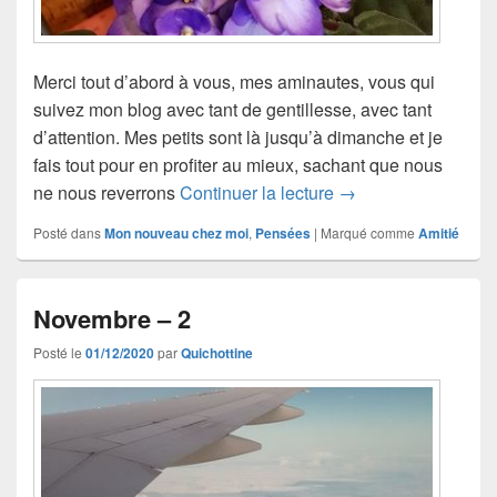
Merci tout d’abord à vous, mes aminautes, vous qui
suivez mon blog avec tant de gentillesse, avec tant
d’attention. Mes petits sont là jusqu’à dimanche et je
fais tout pour en profiter au mieux, sachant que nous
2021… Bonne et heu
ne nous reverrons
Continuer la lecture
→
Posté dans
Mon nouveau chez moi
,
Pensées
|
Marqué comme
Amitié
Novembre – 2
Posté le
01/12/2020
par
Quichottine