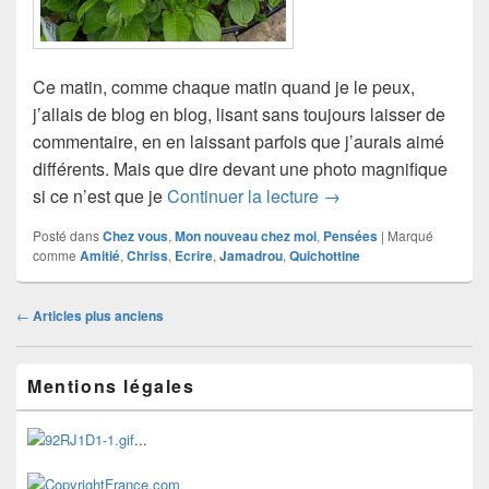
Ce matin, comme chaque matin quand je le peux,
j’allais de blog en blog, lisant sans toujours laisser de
commentaire, en en laissant parfois que j’aurais aimé
différents. Mais que dire devant une photo magnifique
Des blogs pour parta
si ce n’est que je
Continuer la lecture
→
Posté dans
Chez vous
,
Mon nouveau chez moi
,
Pensées
|
Marqué
comme
Amitié
,
Chriss
,
Ecrire
,
Jamadrou
,
Quichottine
Navigation
←
Articles plus anciens
dans
les
Zone
articles
Mentions légales
principale
de
widget
...
pour
la