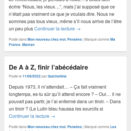
écrire “Nous, les vieux…”, mais j’ai supposé que ce
n’était pas vraiment ce que je voulais dire. Nous ne
sommes pas tous vieux, même s’il nous arrive de l’être
Nous, les « anciens »
un peu plus
Continuer la lecture
→
Posté dans
Mon nouveau chez moi
,
Pensées
|
Marqué comme
Ma
France
,
Maman
De A à Z, finir l’abécédaire
Posté le
11/06/2022
par
Quichottine
Depuis 1973, il m’attendait… – Ça fait vraiment
longtemps, es-tu sûr qu’il attend encore ? – Oui… il ne
pouvait pas partir, je l’ai enfermé dans un tiroir. – Dans
un tiroir ? (Le Lutin bleu haussa les sourcils si
De A à Z, finir l’abécédaire
Continuer la lecture
→
Posté dans
Mon nouveau chez moi
,
Pensées
|
Marqué comme
Les