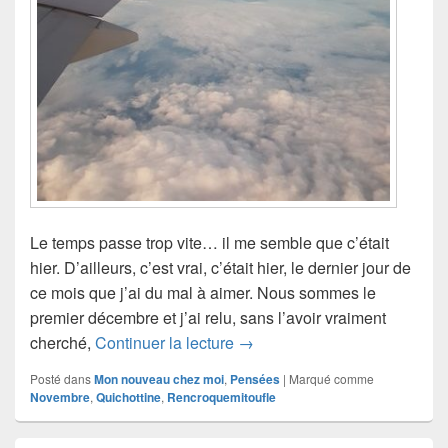
Le temps passe trop vite… il me semble que c’était
hier. D’ailleurs, c’est vrai, c’était hier, le dernier jour de
ce mois que j’ai du mal à aimer. Nous sommes le
premier décembre et j’ai relu, sans l’avoir vraiment
Novembre – 2
cherché,
Continuer la lecture
→
Posté dans
Mon nouveau chez moi
,
Pensées
|
Marqué comme
Novembre
,
Quichottine
,
Rencroquemitoufle