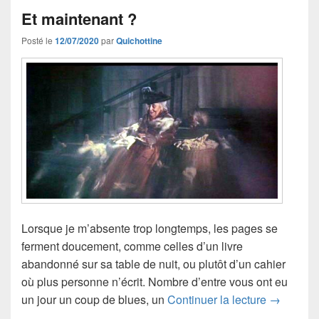
Et maintenant ?
Posté le
12/07/2020
par
Quichottine
Lorsque je m’absente trop longtemps, les pages se
ferment doucement, comme celles d’un livre
abandonné sur sa table de nuit, ou plutôt d’un cahier
où plus personne n’écrit. Nombre d’entre vous ont eu
Et mainte
un jour un coup de blues, un
Continuer la lecture
→