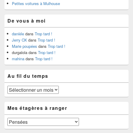
Petites voitures à Mulhouse
De vous à moi
danièle
dans
Trop tard !
Jerry OX
dans
Trop tard !
Marie poupées
dans
Trop tard !
durgalola
dans
Trop tard !
mahina
dans
Trop tard !
Au fil du temps
Au
fil
du
temps
Mes étagères à ranger
Mes
étagères