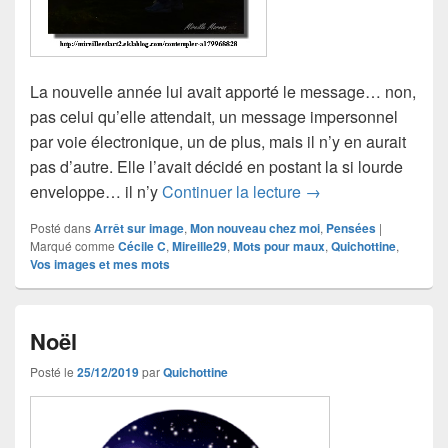
La nouvelle année lui avait apporté le message… non,
pas celui qu’elle attendait, un message impersonnel
par voie électronique, un de plus, mais il n’y en aurait
pas d’autre. Elle l’avait décidé en postant la si lourde
Bonne chance pour 
enveloppe… il n’y
Continuer la lecture
→
Posté dans
Arrêt sur image
,
Mon nouveau chez moi
,
Pensées
|
Marqué comme
Cécile C
,
Mireille29
,
Mots pour maux
,
Quichottine
,
Vos images et mes mots
Noël
Posté le
25/12/2019
par
Quichottine