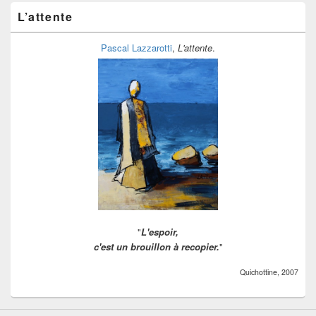
à
ranger
L’attente
Pascal Lazzarotti
,
L'attente
.
"
L'espoir,
c'est un brouillon à recopier.
"
Quichottine, 2007