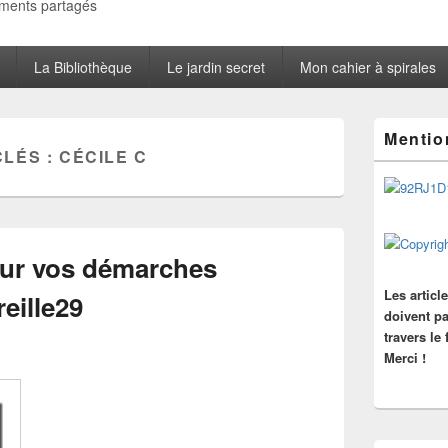
oments partagés
La Bibliothèque
Le jardin secret
Mon cahier à spirales
Zone
Mentio
principale
CLÉS :
CÉCILE C
de
widget
pour
la
barre
latérale
ur vos démarches
Les articl
eille29
doivent pa
travers le
Merci !