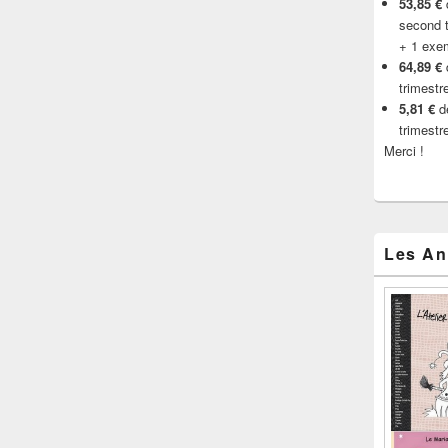
53,85 €
d
second t
+ 1 exe
64,89 €
trimestr
5,81 €
de
trimestr
Merci !
Les An