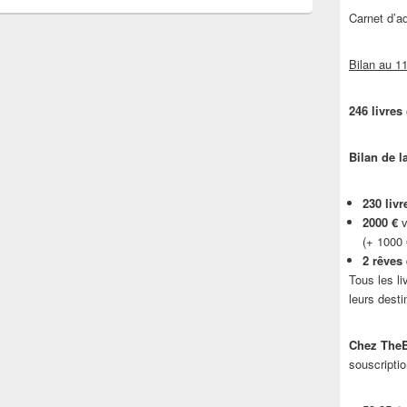
Carnet d’
Bilan au 11
246 livres
Bilan de l
230 livr
2000 €
v
(+ 1000
2 rêves
Tous les li
leurs desti
Chez TheB
souscriptio