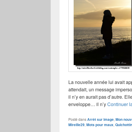
La nouvelle année lui avait a
attendait, un message imperson
il n’y en aurait pas d’autre. Ell
enveloppe… il n’y
Continuer l
Posté dans
Arrêt sur image
,
Mon nouv
Mireille29
,
Mots pour maux
,
Quichotti