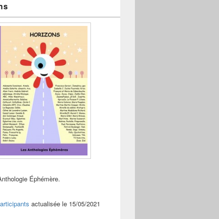
ns
ille29
Anthologie Éphémère.
articipants
actualisée le 15/05/2021