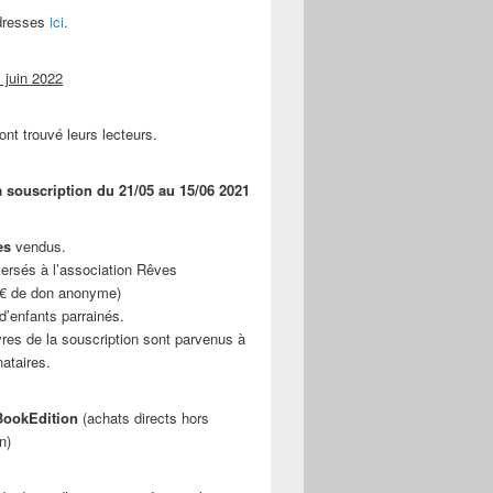
adresses
ici
.
 juin 2022
ont trouvé leurs lecteurs.
a souscription du 21/05 au 15/06 2021
es
vendus.
ersés à l’association Rêves
 € de don anonyme)
d’enfants parrainés.
vres de la souscription sont parvenus à
nataires.
ookEdition
(achats directs hors
n)