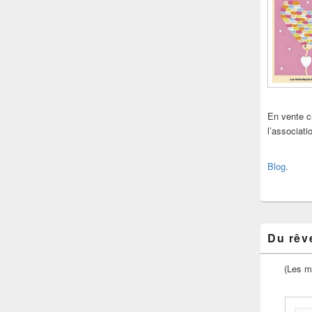
En vente 
l’associat
Blog
.
Du rêve
(Les m