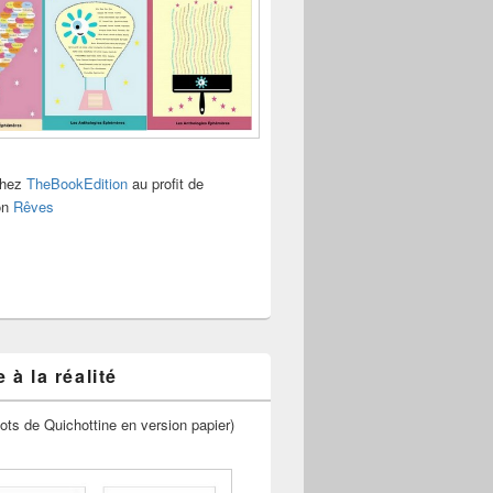
chez
TheBookEdition
au profit de
ion
Rêves
 à la réalité
ots de Quichottine en version papier)