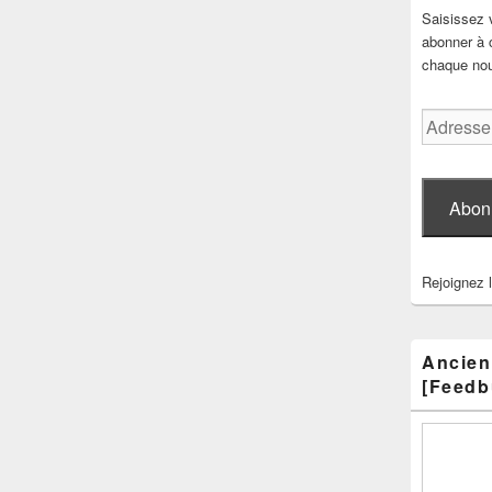
Saisissez 
abonner à c
chaque nouv
Adresse
e-
mail
Abon
Rejoignez 
Ancien
[Feedb