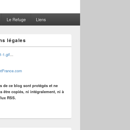
Le Refuge
Liens
ns légales
...
es de ce blog sont protégés et ne
s être copiés, ni intégralement, ni à
 flux RSS.