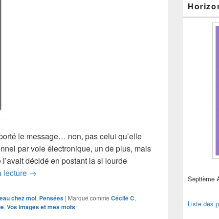
Horizo
pporté le message… non, pas celui qu’elle
nel par voie électronique, un de plus, mais
e l’avait décidé en postant la si lourde
Bonne chance pour vos démarches futures… avec Mire
a lecture
→
Septième 
eau chez moi
,
Pensées
|
Marqué comme
Cécile C
,
Liste des p
ne
,
Vos images et mes mots