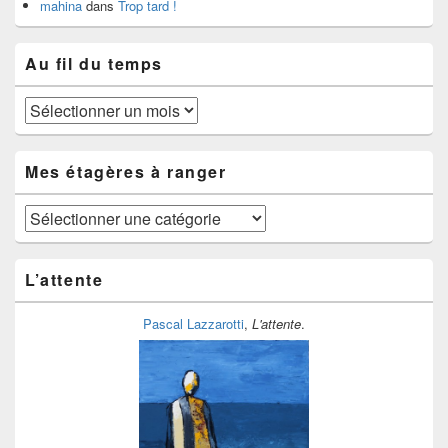
mahina
dans
Trop tard !
Au fil du temps
Au
fil
du
temps
Mes étagères à ranger
Mes
étagères
à
ranger
L’attente
Pascal Lazzarotti
,
L'attente
.