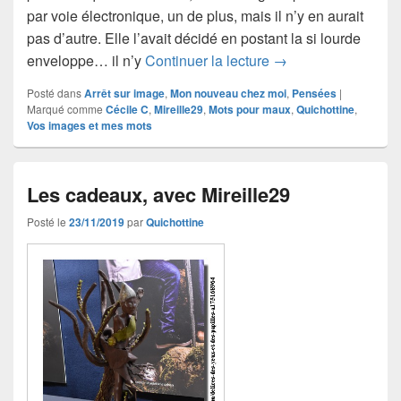
par voie électronique, un de plus, mais il n’y en aurait
pas d’autre. Elle l’avait décidé en postant la si lourde
Bonne chance pour 
enveloppe… il n’y
Continuer la lecture
→
Posté dans
Arrêt sur image
,
Mon nouveau chez moi
,
Pensées
|
Marqué comme
Cécile C
,
Mireille29
,
Mots pour maux
,
Quichottine
,
Vos images et mes mots
Les cadeaux, avec Mireille29
Posté le
23/11/2019
par
Quichottine