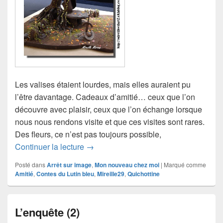
Les valises étaient lourdes, mais elles auraient pu
l’être davantage. Cadeaux d’amitié… ceux que l’on
découvre avec plaisir, ceux que l’on échange lorsque
nous nous rendons visite et que ces visites sont rares.
Des fleurs, ce n’est pas toujours possible,
Les cadeaux, avec Mireille29
Continuer la lecture
→
Posté dans
Arrêt sur image
,
Mon nouveau chez moi
|
Marqué comme
Amitié
,
Contes du Lutin bleu
,
Mireille29
,
Quichottine
L’enquête (2)