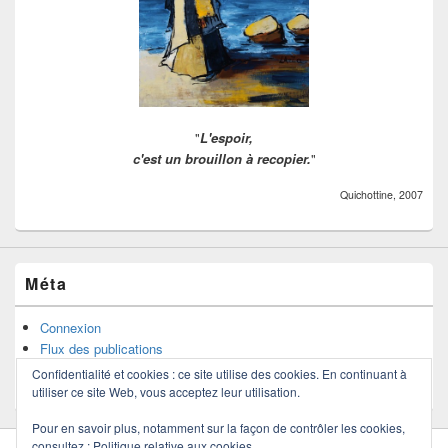
"
L'espoir,
c'est un brouillon à recopier.
"
Quichottine, 2007
Méta
Connexion
Flux des publications
Flux des commentaires
Confidentialité et cookies : ce site utilise des cookies. En continuant à
Site de WordPress-FR
utiliser ce site Web, vous acceptez leur utilisation.
Pour en savoir plus, notamment sur la façon de contrôler les cookies,
consultez :
Politique relative aux cookies