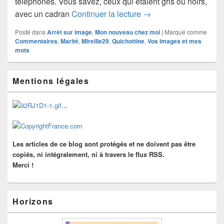
téléphones. Vous savez, ceux qui étaient gris ou noirs,
L’enquête (2)
avec un cadran
Continuer la lecture
→
Posté dans
Arrêt sur image
,
Mon nouveau chez moi
|
Marqué comme
Commentaires
,
Marité
,
Mireille29
,
Quichottine
,
Vos images et mes
mots
Zone
Mentions légales
principale
de
widget
...
pour
la
barre
latérale
Les articles de ce blog sont protégés et ne doivent pas être
copiés, ni intégralement, ni à travers le flux RSS.
Merci !
Horizons