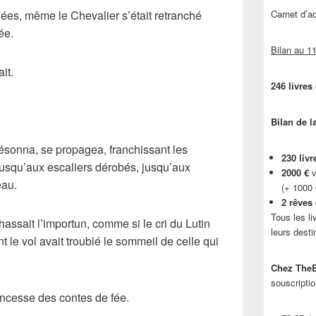
llées, même le Chevalier s’était retranché
Carnet d’
ée.
Bilan au 11
it.
246 livres
Bilan de l
résonna, se propagea, franchissant les
230 livr
jusqu’aux escaliers dérobés, jusqu’aux
2000 €
v
eau.
(+ 1000
2 rêves
Tous les li
ssait l’importun, comme si le cri du Lutin
leurs desti
 le vol avait troublé le sommeil de celle qui
Chez TheB
souscriptio
rincesse des contes de fée.