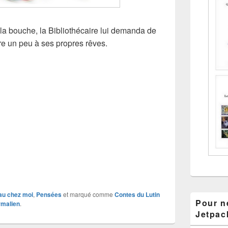
la bouche, la Bibliothécaire lui demanda de
ore un peu à ses propres rêves.
u chez moi
,
Pensées
et marqué comme
Contes du Lutin
Pour ne
rmalien
.
Jetpac