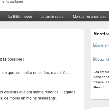
oments partagés
La Bibliothèque
Le jardin secret
Mon cahier à spirales
Zone
Mentio
principale
de
widget
pour
la
barre
pas possible !
latérale
Les articl
ait de quoi se mettre en colère, mais c’était
doivent pa
travers le
Merci !
 les visiteurs avaient même renoncé. Hagards,
s, de moins en moins rassurants.