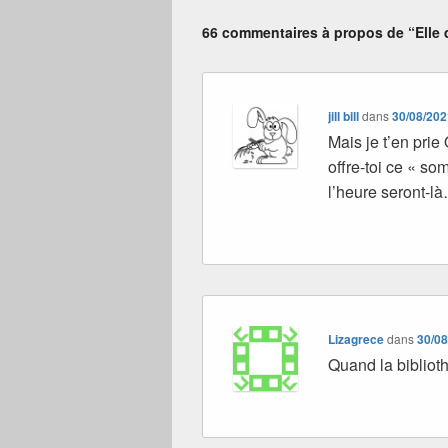
66 commentaires à propos de “Elle d
jill bill
dans
30/08/202
Mais je t’en prie 
offre-toi ce « so
l’heure seront-là…
Lizagrece
dans
30/08
Quand la bibliot