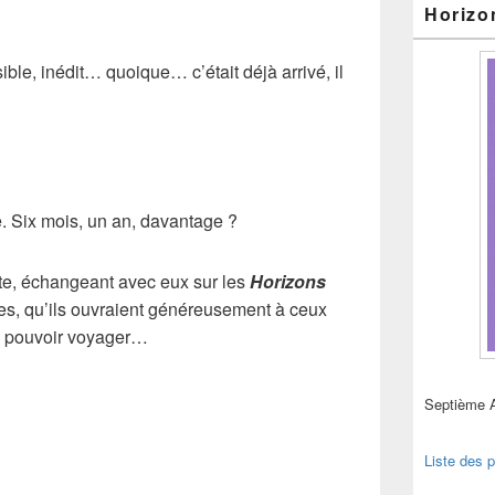
Horizo
sible, inédit… quoique… c’était déjà arrivé, il
e. Six mois, un an, davantage ?
nte, échangeant avec eux sur les
Horizons
res, qu’ils ouvraient généreusement à ceux
e pouvoir voyager…
Septième 
Liste des p