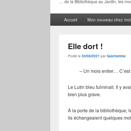
… de la Bibliothèque au Jardin, les m
Menu
Accueil
Mon nouveau chez moi
principal
Elle dort !
Posté le
30/08/2021
par
Quichottine
– Un mois entier… C’est 
Le Lutin bleu fulminait. Il y av
bien plus grave.
À la porte de la bibliothèque,
ils échangeaient quelques mot