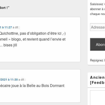
Saisissez 
ort !”
abonner à c
chaque nouv
Adresse
1 à 11:27
a dit :
e-
Quichottine, pas d’obligation d’être ici ,-)
mail
mmeil » blogo, et revient quand l’envie et
Abon
 bises jill
Rejoignez 
Ancien
/2021 à 11:30
a dit :
[Feedb
hécaire joue à la Belle au Bois Dormant