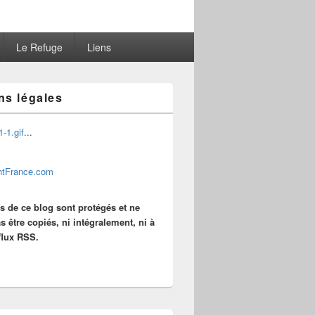
Le Refuge
Liens
ns légales
...
es de ce blog sont protégés et ne
s être copiés, ni intégralement, ni à
 flux RSS.