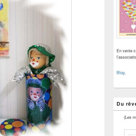
En vente 
l’associat
Blog
.
Du rêve
(Les m