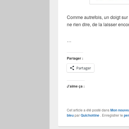
Comme autrefois, un doigt sur 
ne rien dire, de la laisser enc
…
Partager :
Partager
J’aime ça :
Cet article a été posté dans
Mon nouvea
bleu
par
Quichottine
. Enregistrer le
pe