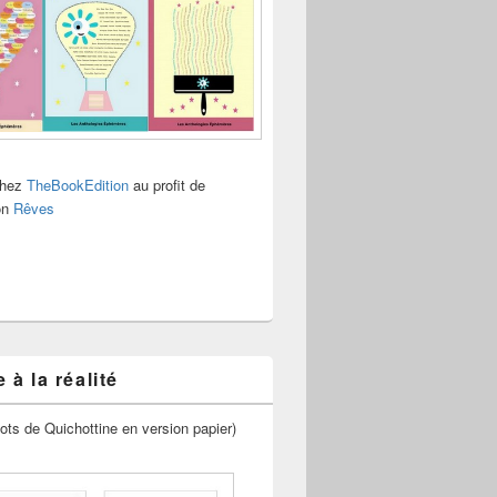
chez
TheBookEdition
au profit de
ion
Rêves
 à la réalité
ots de Quichottine en version papier)