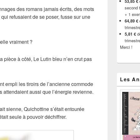
53,85 €
d
second t
nages des romans jamais écrits, des mots
+ 1 exe
 qui refusaient de se poser, fusse sur une
64,89 €
trimestr
5,81 €
de
trimestr
elle vraiment ?
Merci !
la pièce à côté, Le Lutin bleu n’en crut pas
Les An
t empli les tiroirs de l’ancienne commode
 attendaient aussi que l’énergie revienne.
it sienne, Quichottine s’était entourée
ait seule à pouvoir déchiffrer.