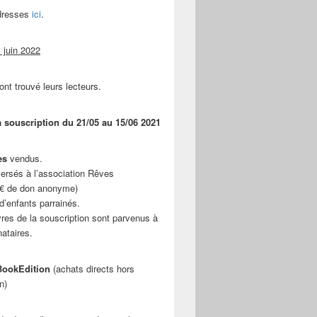
adresses
ici
.
 juin 2022
ont trouvé leurs lecteurs.
a souscription du 21/05 au 15/06 2021
es
vendus.
ersés à l’association Rêves
 € de don anonyme)
d’enfants parrainés.
vres de la souscription sont parvenus à
nataires.
ookEdition
(achats directs hors
n)