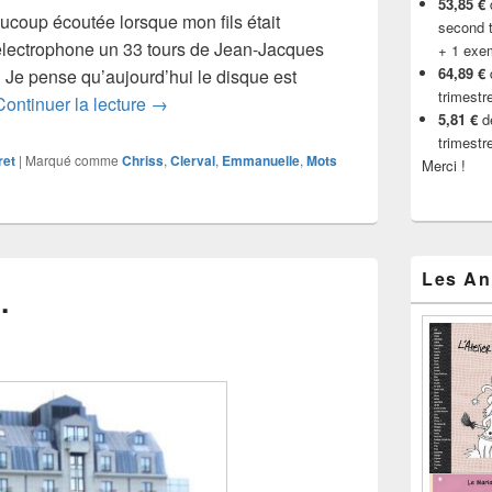
53,85 €
d
aucoup écoutée lorsque mon fils était
second t
 électrophone un 33 tours de Jean-Jacques
+ 1 exe
64,89 €
. Je pense qu’aujourd’hui le disque est
trimestr
Les mots que je te donnerai
Continuer la lecture
→
5,81 €
de
trimestr
ret
|
Marqué comme
Chriss
,
Clerval
,
Emmanuelle
,
Mots
Merci !
Les An
…