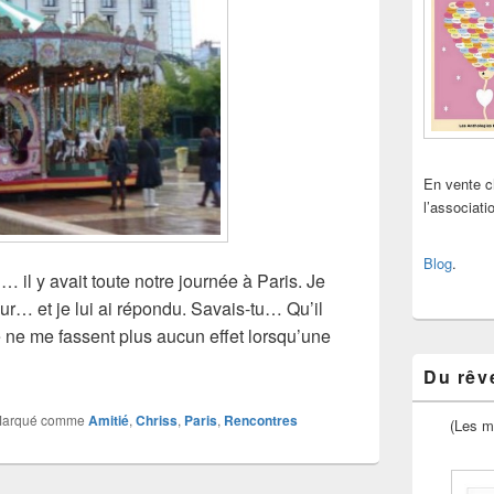
En vente 
l’associat
Blog
.
il y avait toute notre journée à Paris. Je
r… et je lui ai répondu. Savais-tu… Qu’il
lle ne me fassent plus aucun effet lorsqu’une
ous que…
Du rêve
arqué comme
Amitié
,
Chriss
,
Paris
,
Rencontres
(Les m