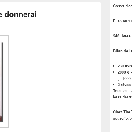
Carnet d’
e donnerai
Bilan au 11
246 livres
Bilan de l
230 livr
2000 €
v
(+ 1000
2 rêves
Tous les li
leurs desti
Chez TheB
souscriptio