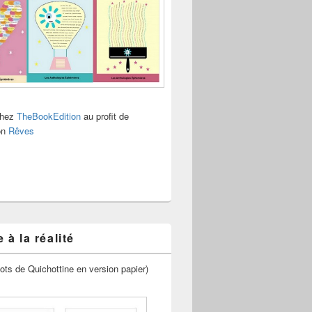
chez
TheBookEdition
au profit de
ion
Rêves
 à la réalité
ots de Quichottine en version papier)