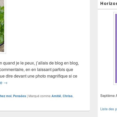
Horizo
uand je le peux, j’allais de blog en blog,
e commentaire, en en laissant parfois que
 que dire devant une photo magnifique si ce
Des blogs pour partager
re
→
Septième 
hez moi
,
Pensées
|
Marqué comme
Amitié
,
Chriss
,
Liste des p