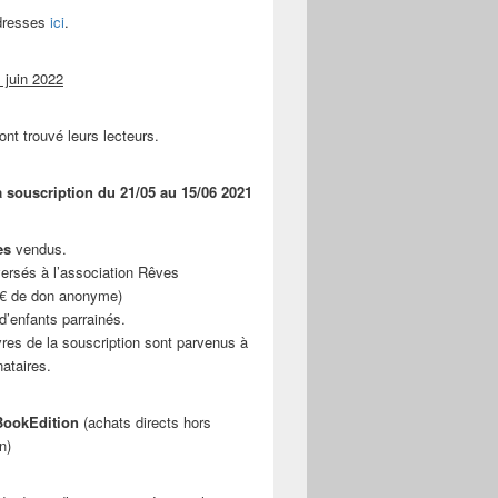
adresses
ici
.
 juin 2022
ont trouvé leurs lecteurs.
a souscription du 21/05 au 15/06 2021
es
vendus.
ersés à l’association Rêves
 € de don anonyme)
d’enfants parrainés.
vres de la souscription sont parvenus à
nataires.
ookEdition
(achats directs hors
n)