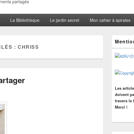
oments partagés
La Bibliothèque
Le jardin secret
Mon cahier à spirales
Zone
Mentio
principale
CLÉS :
CHRISS
de
widget
pour
la
barre
latérale
artager
Les articl
doivent pa
travers le
Merci !