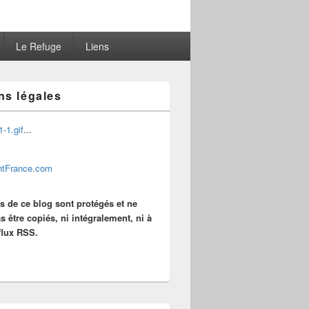
Le Refuge
Liens
ns légales
...
es de ce blog sont protégés et ne
s être copiés, ni intégralement, ni à
 flux RSS.