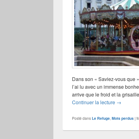
Dans son « Saviez-vous que »… 
l’ai lu avec un immense bonheu
arrive que le froid et la grisai
Saviez-v
Continuer la lecture
→
Posté dans
Le Refuge
,
Mots perdus
|
M