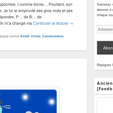
ocrisie, I comme Ironie… Pourtant, son
Saisissez 
abonner à c
ve. Je lui ai emprunté ses gros mots et ses
chaque nouv
i répondre. P… de B… de
Mort
!!!!!!! On m’a changé ma
Continuer la lecture
→
Adresse
e-
arqué comme
Amitié
,
Chriss
,
Commentaires
,
mail
Abon
Rejoignez 
Ancien
[Feedb