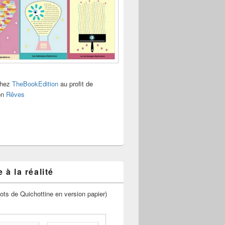
chez
TheBookEdition
au profit de
ion
Rêves
 à la réalité
ots de Quichottine en version papier)