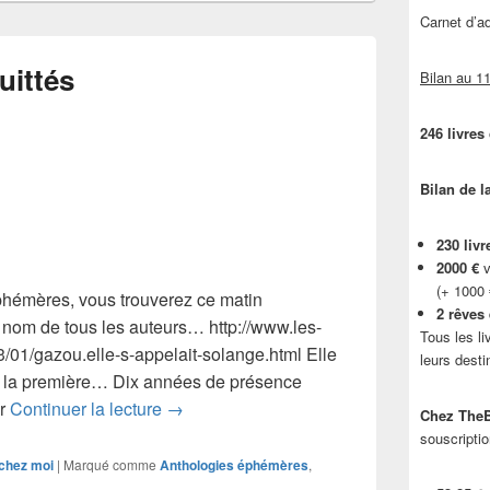
Carnet d’
uittés
Bilan au 11
246 livres
Bilan de l
230 livr
2000 €
v
(+ 1000
phémères, vous trouverez ce matin
2 rêves
 nom de tous les auteurs… http://www.les-
Tous les li
/01/gazou.elle-s-appelait-solange.html Elle
leurs desti
uis la première… Dix années de présence
Un ange nous a quittés
er
Continuer la lecture
→
Chez TheB
souscriptio
chez moi
|
Marqué comme
Anthologies éphémères
,