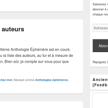
Saisissez 
abonner à c
chaque nouv
Adresse
 auteurs
e-
mail
Abon
ptième Anthologie Éphémère est en cours
u la liste des auteurs, au fur et à mesure de
ion. Bien sûr, je compte sur vous pour que
Rejoignez 
eptième… les auteurs
Ancien
chez moi
|
Marqué comme
Anthologies éphémères
,
[Feedb