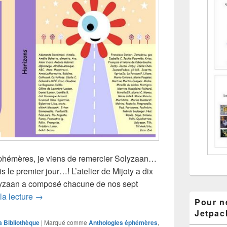
Éphémères, je viens de remercier Solyzaan…
is le premier jour…! L’atelier de Mijoty a dix
lyzaan a composé chacune de nos sept
Horizons… la couverture
la lecture
→
Pour ne
Jetpac
a Bibliothèque
|
Marqué comme
Anthologies éphémères
,