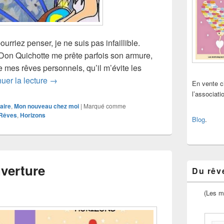
rriez penser, je ne suis pas infaillible.
 Don Quichotte me prête parfois son armure,
e mes rêves personnels, qu’il m’évite les
Les « ratés » de la souscription
uer la lecture
→
En vente 
l’associat
aire
,
Mon nouveau chez moi
|
Marqué comme
 Rêves
,
Horizons
Blog
.
verture
Du rêve
(Les m