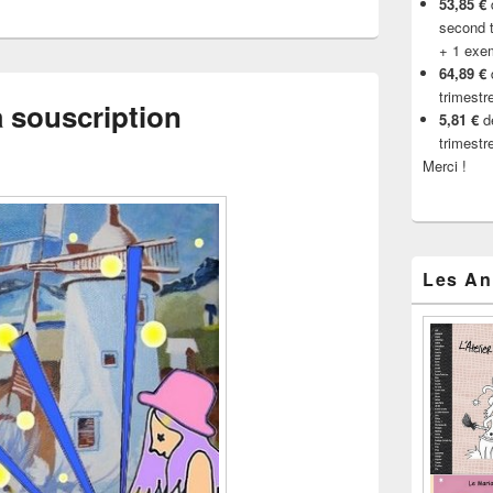
53,85 €
d
second t
+ 1 exe
64,89 €
trimestr
a souscription
5,81 €
de
trimestr
Merci !
Les An