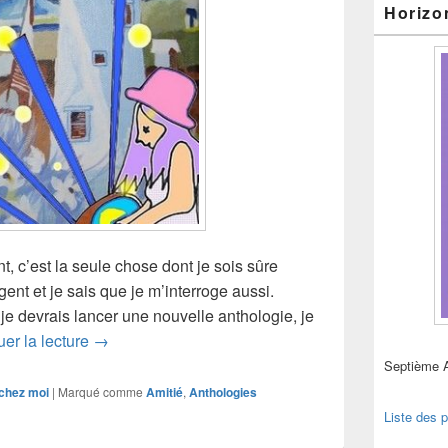
Horizo
 c’est la seule chose dont je sois sûre
gent et je sais que je m’interroge aussi.
e devrais lancer une nouvelle anthologie, je
Pause blog ?
uer la lecture
→
Septième 
chez moi
|
Marqué comme
Amitié
,
Anthologies
Liste des p