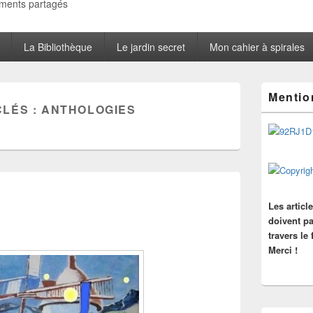
oments partagés
La Bibliothèque
Le jardin secret
Mon cahier à spirales
Zone
Mentio
principale
CLÉS :
ANTHOLOGIES
de
widget
pour
la
barre
latérale
Les articl
doivent pa
travers le
Merci !