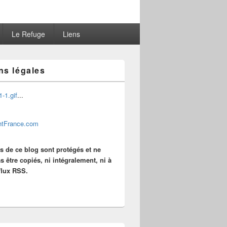
Le Refuge
Liens
ns légales
...
es de ce blog sont protégés et ne
s être copiés, ni intégralement, ni à
 flux RSS.