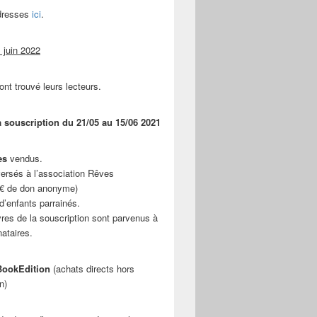
adresses
ici
.
 juin 2022
ont trouvé leurs lecteurs.
a souscription du 21/05 au 15/06 2021
es
vendus.
ersés à l’association Rêves
 € de don anonyme)
d’enfants parrainés.
vres de la souscription sont parvenus à
nataires.
ookEdition
(achats directs hors
n)