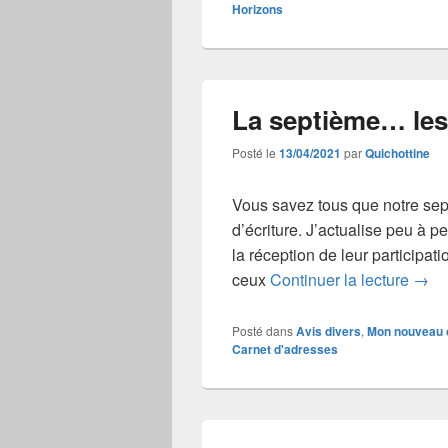
Horizons
La septième… les
Posté le
13/04/2021
par
Quichottine
Vous savez tous que notre se
d’écriture. J’actualise peu à pe
la réception de leur participat
La s
ceux
Continuer la lecture
→
Posté dans
Avis divers
,
Mon nouveau 
Carnet d'adresses