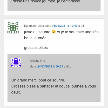
Passe une douce journée, je t’embrasse.
Eglantine-Lilas
dans
15/03/2021 à 10:49
a dit :
juste un sourire
et je te souhaite une très
belle journée !
grosses bises
Quichottine
dans
24/03/2021 à 10:51
a dit :
Un grand merci pour ce sourire.
Grosses bises à partager et douce journée à vous
deux.