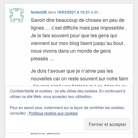
fanfan2B
dans
16/03/2021 à 15:21
a dit :
Savoir dire beaucoup de choses en peu de
lignes … c’est difficile mais pas impossible .
Je le fais souvent pour que les gens qui
viennent sur mon blog lisent jusqu’au bout .
nous vivons dans un monde de gens
pressés …
Je dois t’avouer que je n’aime pas les
nouvelles car on reste souvent sur notre faim
.J’aurais aimé une histoire qui se déroule au
Confidentialité et cookies : ce site utilise des cookies. En continuant à
fil des pages ;(comme pour le mariage )
utiliser ce site Web, vous acceptez leur utilisation.
mais je sais que c’est très compliqué
Pour en savoir plus, notamment sur la façon de contrôler les cookies,
.lorsque les participants sont très nombreux
consultez :
Politique relative aux cookies
..; cela demanderait une logistique très
lourde..
Bonne soirée