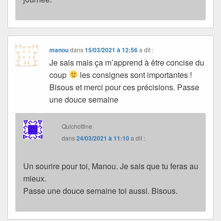
manou
dans
15/03/2021 à 12:56
a dit :
Je sais mais ça m’apprend à être concise du
coup
les consignes sont importantes !
Bisous et merci pour ces précisions. Passe
une douce semaine
Quichottine
dans
24/03/2021 à 11:10
a dit :
Un sourire pour toi, Manou. Je sais que tu feras au
mieux.
Passe une douce semaine toi aussi. Bisous.