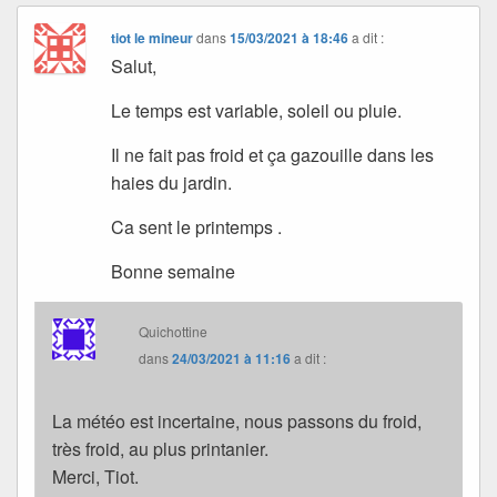
tiot le mineur
dans
15/03/2021 à 18:46
a dit :
Salut,
Le temps est variable, soleil ou pluie.
Il ne fait pas froid et ça gazouille dans les
haies du jardin.
Ca sent le printemps .
Bonne semaine
Quichottine
dans
24/03/2021 à 11:16
a dit :
La météo est incertaine, nous passons du froid,
très froid, au plus printanier.
Merci, Tiot.