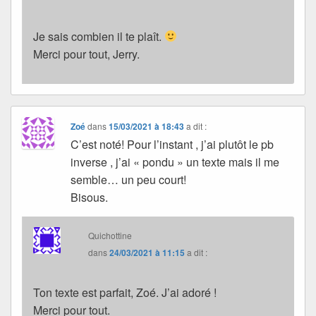
Je sais combien il te plaît.
Merci pour tout, Jerry.
Zoé
dans
15/03/2021 à 18:43
a dit :
C’est noté! Pour l’instant , j’ai plutôt le pb
inverse , j’ai « pondu » un texte mais il me
semble… un peu court!
Bisous.
Quichottine
dans
24/03/2021 à 11:15
a dit :
Ton texte est parfait, Zoé. J’ai adoré !
Merci pour tout.