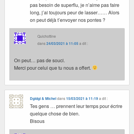
pas besoin de superflu, je n’aime pas faire
long, j’ai toujours peur de lasser…… Alors
on peut déjà t’envoyer nos pontes ?
Quichottine
dans
24/03/2021 à 11:05
a dit :
On peut… pas de souci.
Merci pour celui que tu nous a offert.
Dgidgi & Michel
dans
15/03/2021 à 11:19
a dit :
Tes gens … prennent leur temps pour écrire
quelque chose de bien.
Bisous