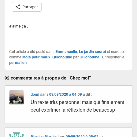
Partager
J’aime ça :
Cet article a été posté dans
Emmanuelle
,
Le jardin secret
et marqué
comme
Mots pour maux
,
Quichottine
par
Quichottine
. Enregistrer le
permalien
.
92 commentaires à propos de “Chez moi”
domi
dans
09/09/2020 à 04:09
a dit :
Un texte très personnel mais qui finalement
peut exprimer la réflexion de beaucoup
Martine Martin
dans
09/09/2020 à 05:02
a dit :