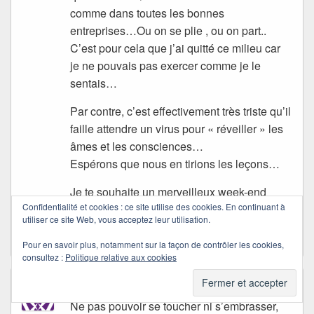
comme dans toutes les bonnes
entreprises…Ou on se plie , ou on part..
C’est pour cela que j’ai quitté ce milieu car
je ne pouvais pas exercer comme je le
sentais…
Par contre, c’est effectivement très triste qu’il
faille attendre un virus pour « réveiller » les
âmes et les consciences…
Espérons que nous en tirions les leçons…
Je te souhaite un merveilleux week-end
Confidentialité et cookies : ce site utilise des cookies. En continuant à
ensoleillé,
utiliser ce site Web, vous acceptez leur utilisation.
Courage ..!!
Pour en savoir plus, notamment sur la façon de contrôler les cookies,
consultez :
Politique relative aux cookies
gazou
dans
13/06/2020 à 15:16
a dit :
Ne pas pouvoir se toucher ni s’embrasser,