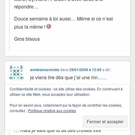
répondre…
Douce semaine à toi aussi… Même si ce n’est
plus la même !
Gros bisous
annielamarmotte
dans
29/01/2009 à 12:05
a dit :
je viens lire dès que j’ai une mn……
Confidentialité et cookies : ce site utilise des cookies. En continuant à
Quichottine
utiliser ce site Web, vous acceptez leur utilisation.
dans
04/02/2009 à 02:19
a dit :
Pour en savoir plus, notamment sur la façon de contrôler les cookies,
consultez :
Politique relative aux cookies
OK, je t’attends !
… mais je sais que tu as des choses très