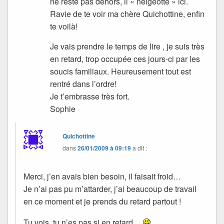
ne reste pas dehors, il « neigeotte » ici.
Ravie de te voir ma chère Quichottine, enfin
te voilà!
Je vais prendre le temps de lire , je suis très
en retard, trop occupée ces jours-ci par les
soucis familiaux. Heureusement tout est
rentré dans l’ordre!
Je t’embrasse très fort.
Sophie
Quichottine
dans
26/01/2009 à 09:19
a dit :
Merci, j’en avais bien besoin, il faisait froid…
Je n’ai pas pu m’attarder, j’ai beaucoup de travail
en ce moment et je prends du retard partout !
Tu vois, tu n’es pas si en retard…