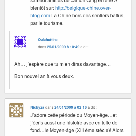
samedi amitiés de canton Qing et rené A
bientôt sur:
http://belgique-chine.over-
blog.com
La Chine hors des sentiers battus,
par le tourisme.
Quichottine
dans
25/01/2009 à 10:49
a dit :
Ah… j’espère que tu m’en diras davantage…
Bon nouvel an à vous deux.
Nickyza
dans
24/01/2009 à 02:16
a dit :
J’adore cette période du Moyen-âge…et
j’écris aussi une histoire avec en toile de
fond…le Moyen-âge (XIII éme siècle)! Alors