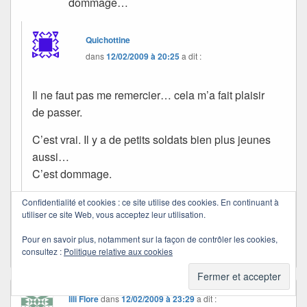
dommage…
Quichottine
dans
12/02/2009 à 20:25
a dit :
Il ne faut pas me remercier… cela m’a fait plaisir
de passer.
C’est vrai. Il y a de petits soldats bien plus jeunes
aussi…
C’est dommage.
J’espère que ta primevère n’aura pas souffert.
Confidentialité et cookies : ce site utilise des cookies. En continuant à
utiliser ce site Web, vous acceptez leur utilisation.
Passe une belle soirée
Pour en savoir plus, notamment sur la façon de contrôler les cookies,
consultez :
Politique relative aux cookies
lili Flore
dans
12/02/2009 à 23:29
a dit :