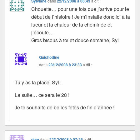
Sylviane
dans
22/12/2008 à 06:43
a dit :
Chouette… pour une fois que j’arrive pour le
début de l’histoire ! Je m’installe donc ici à la
lueur et la chaleur de la cheminée et
j’écoute…
Gros bisous à toi et douce semaine, Syl
Quichottine
dans
23/12/2008 à 23:33
a dit :
Tu y as ta place, Syl !
La suite… ce sera le 28 !
Je te souhaite de belles fêtes de fin d’année !
dom
dans
22/12/2008 à 07:26
a dit :