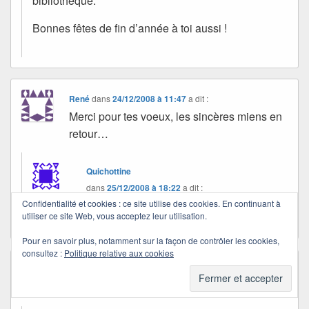
bibliothèque.
Bonnes fêtes de fin d’année à toi aussi !
René
dans
24/12/2008 à 11:47
a dit :
Merci pour tes voeux, les sincères miens en
retour…
Quichottine
dans
25/12/2008 à 18:22
a dit :
Confidentialité et cookies : ce site utilise des cookies. En continuant à
utiliser ce site Web, vous acceptez leur utilisation.
Pour en savoir plus, notamment sur la façon de contrôler les cookies,
consultez :
Politique relative aux cookies
rosa bleu
dans
25/12/2008 à 09:16
a dit :
je te suette un tres bon noel plain d amour