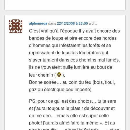
alphomega
dans
22/12/2008 à 23:00
a dit :
C’est vrai qu’à l’époque il y avait encore des
bandes de loups et pire encore des hordes
d’hommes qui infestaient les forêts et se
repaissaient de tous les téméraires qui
s’aventuraient dans ces chemins mal famés.
Ils ne trouvaient nulle lumière au bout de
leur chemin (
).
Bonne soirée… au coin du feu (bois, fioul,
gaz ou électrique peu importe)
PS: pour ce qui est des photos… tu te sers
et j’aurai toujours le plaisir de découvrir et
de me dire… »mais elle est super cette
photo! j’aurais aimé faire la même ». Et au
pire tu me dis… »alpho! je t’ai pris … » et ça