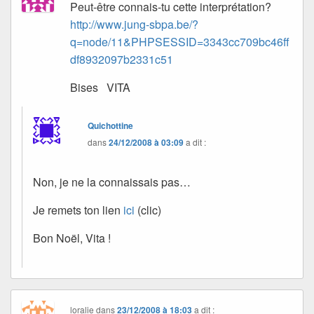
Peut-être connais-tu cette interprétation?
http://www.jung-sbpa.be/?
q=node/11&PHPSESSID=3343cc709bc46ff
df8932097b2331c51
Bises VITA
Quichottine
dans
24/12/2008 à 03:09
a dit :
Non, je ne la connaissais pas…
Je remets ton lien
ici
(clic)
Bon Noël, Vita !
loralie
dans
23/12/2008 à 18:03
a dit :