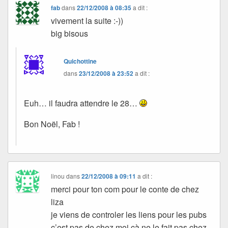
fab
dans
22/12/2008 à 08:35
a dit :
vivement la suite :-))
big bisous
Quichottine
dans
23/12/2008 à 23:52
a dit :
Euh… il faudra attendre le 28…
Bon Noël, Fab !
linou
dans
22/12/2008 à 09:11
a dit :
merci pour ton com pour le conte de chez
liza
je viens de controler les liens pour les pubs
c’est pas de chez moi çà ne le fait pas chez