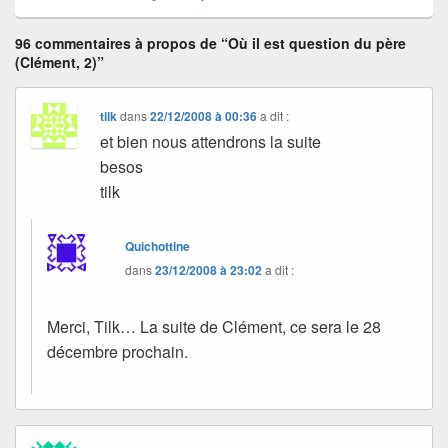
96 commentaires à propos de “Où il est question du père
(Clément, 2)”
tilk
dans
22/12/2008 à 00:36
a dit :
et bien nous attendrons la suite
besos
tilk
Quichottine
dans
23/12/2008 à 23:02
a dit :
Merci, Tilk… La suite de Clément, ce sera le 28
décembre prochain.