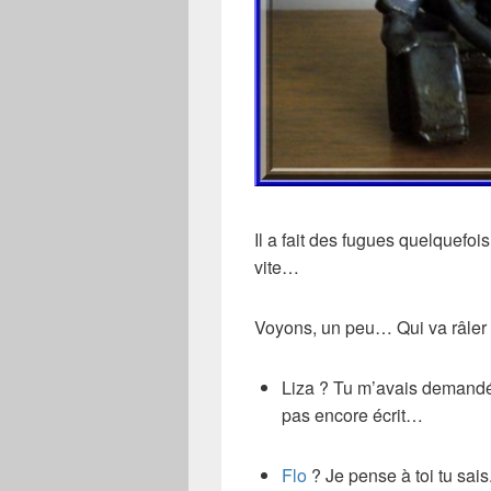
Il a fait des fugues quelquefoi
vite…
Voyons, un peu… Qui va râler 
Liza ? Tu m’avais demandé 
pas encore écrit…
Flo
? Je pense à toi tu sais