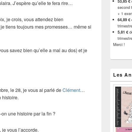
53,85 €
d
plaira. J’espère qu’elle te fera rire…
second t
+ 1 exe
x, je crois, vous attendez bien
64,89 €
trimestr
je tiens toujours mes promesses… même si
5,81 €
de
trimestr
Merci !
vous savez bien qu’elle a mal au dos) et je
Les An
bre, le 28, je vous ai parlé de
Clément
…
 histoire.
 une histoire par la fin ?
, je vous l’accorde.