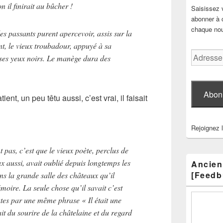
 il finirait au bûcher !
Saisissez 
abonner à c
chaque nouv
es passants purent apercevoir, assis sur la
nt, le vieux troubadour, appuyé à sa
Adresse
 ses yeux noirs. Le manège dura des
e-
mail
Abon
ient, un peu têtu aussi, c’est vrai, il faisait
Rejoignez 
 pas, c’est que le vieux poète, perclus de
 aussi, avait oublié depuis longtemps les
Ancien
[Feedb
ans la grande salle des châteaux qu’il
mémoire. La seule chose qu’il savait c’est
tes par une même phrase « Il était une
ait du sourire de la châtelaine et du regard