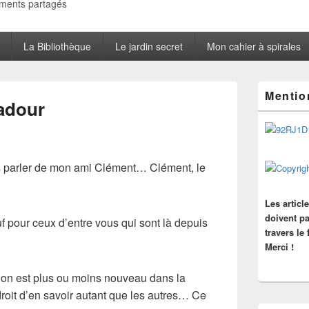
oments partagés
La Bibliothèque
Le jardin secret
Mon cahier à spirales
Zone
Mentio
principale
adour
de
widget
pour
la
barre
us parler de mon ami Clément… Clément, le
latérale
Les articl
doivent pa
 pour ceux d’entre vous qui sont là depuis
travers le
Merci !
u’on est plus ou moins nouveau dans la
droit d’en savoir autant que les autres… Ce