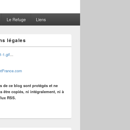
Le Refuge
Liens
ns légales
...
es de ce blog sont protégés et ne
s être copiés, ni intégralement, ni à
 flux RSS.