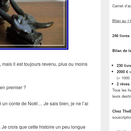
Carnet d’
Bilan au 11
246 livres
Bilan de l
s, mais il est toujours revenu, plus ou moins
230 livr
2000 €
v
(+ 1000
2 rêves
en premier ?
Tous les li
leurs desti
un conte de Noël… Je sais bien, je ne l’ai
Chez TheB
souscriptio
. Je crois que cette histoire un peu longue