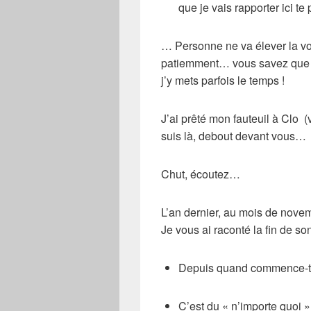
que je vais rapporter ici te 
… Personne ne va élever la voi
patiemment… vous savez que 
j’y mets parfois le temps !
J’ai prêté mon fauteuil à Clo (
suis là, debout devant vous…
Chut, écoutez…
L’an dernier, au mois de novem
Je vous ai raconté la fin de son
Depuis quand commence-t-on
C’est du « n’importe quoi »