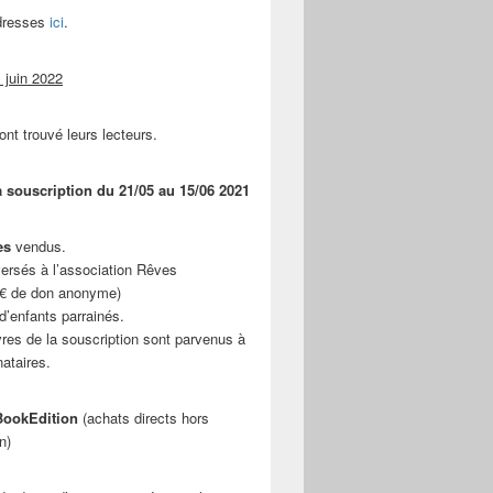
adresses
ici
.
 juin 2022
ont trouvé leurs lecteurs.
a souscription du 21/05 au 15/06 2021
es
vendus.
ersés à l’association Rêves
 € de don anonyme)
d’enfants parrainés.
vres de la souscription sont parvenus à
nataires.
ookEdition
(achats directs hors
n)