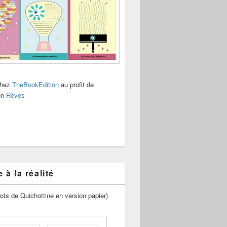
chez
TheBookEdition
au profit de
ion
Rêves
 à la réalité
ots de Quichottine en version papier)