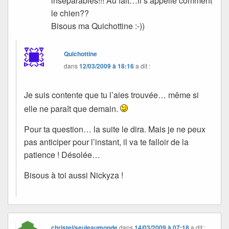
inséparables!!! Au fait…il s’appelle comment
le chien??
Bisous ma Quichottine :-))
Quichottine
dans
12/03/2009 à 18:16
a dit :
Je suis contente que tu l’aies trouvée… même si
elle ne paraît que demain.
Pour ta question… la suite le dira. Mais je ne peux
pas anticiper pour l’instant, il va te falloir de la
patience ! Désolée…
Bisous à toi aussi Nickyza !
christel/seuleaumonde
dans
14/03/2009 à 07:18
a dit :