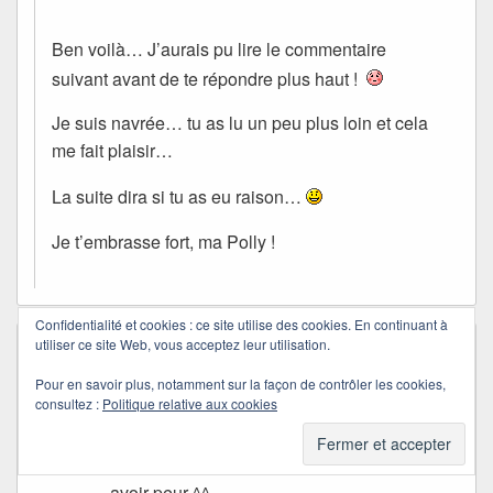
Ben voilà… J’aurais pu lire le commentaire
suivant avant de te répondre plus haut !
Je suis navrée… tu as lu un peu plus loin et cela
me fait plaisir…
La suite dira si tu as eu raison…
Je t’embrasse fort, ma Polly !
Confidentialité et cookies : ce site utilise des cookies. En continuant à
utiliser ce site Web, vous acceptez leur utilisation.
loralie
dans
10/03/2009 à 09:32
a dit :
Mon fils a une peur bleue des chiens aussi,
Pour en savoir plus, notamment sur la façon de contrôler les cookies,
consultez :
Politique relative aux cookies
ton petit clément m’y fait penser . Enfin je ne
voudrait pas pour autant qu’il ai la même
expérience que ce petit pour ne plus en
avoir peur ^^