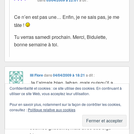
Ce n’en est pas une… Enfin, je ne sais pas, je me
tâte !
Tu verras samedi prochain. Merci, Bidulette,
bonne semaine à toi.
lili Flore
dans
04/04/2009 à 18:21
a dit :
Je l’aimais bien Jehan, mais puisqu’il a
Confidentialité et cookies : ce site utilise des cookies. En continuant à
trouvé de quoi vivre sa vie sans annicroche,
utiliser ce site Web, vous acceptez leur utilisation.
c’est bien, mais pour le chien j’imaginais un
Pour en savoir plus, notamment sur la façon de contrôler les cookies,
accord entre lui et Clément, bin tant pis. A
consultez :
Politique relative aux cookies
bientôt pour une nouvelle aventure de notre
troubadour que tu sais si bien nousz conter.
Journée grisouille, mais avec des bigs