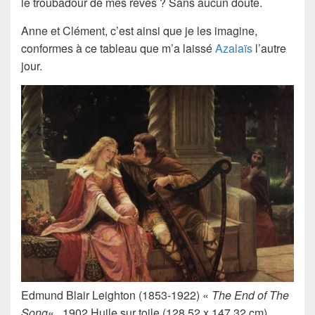
le troubadour de mes rêves ? Sans aucun doute.
Anne et Clément, c’est ainsi que je les imagine,
conformes à ce tableau que m’a laissé
Azalaïs
l’autre
jour.
Edmund Blair Leighton (1853-1922) «
The End of The
Song
« , 1902 Huile sur toile (128,52 x 147,32 cm)