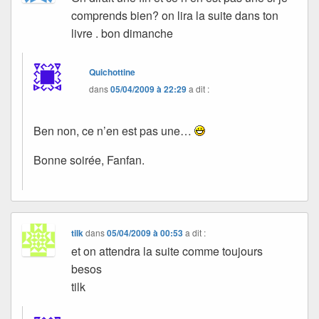
comprends bien? on lira la suite dans ton
livre . bon dimanche
Quichottine
dans
05/04/2009 à 22:29
a dit :
Ben non, ce n’en est pas une…
Bonne soirée, Fanfan.
tilk
dans
05/04/2009 à 00:53
a dit :
et on attendra la suite comme toujours
besos
tilk