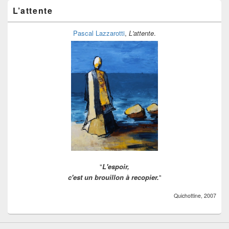
ranger
L’attente
Pascal Lazzarotti
,
L'attente
.
"
L'espoir,
c'est un brouillon à recopier.
"
Quichottine, 2007