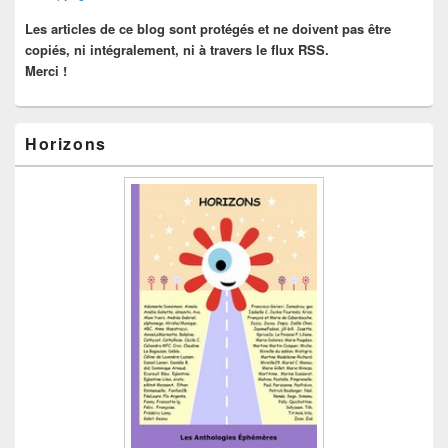
latérale
Les articles de ce blog sont protégés et ne doivent pas être
copiés, ni intégralement, ni à travers le flux RSS.
Merci !
Horizons