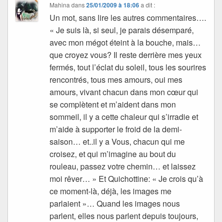
Mahina
dans
25/01/2009 à 18:06
a dit :
Un mot, sans lire les autres commentaires….
« Je suis là, si seul, je parais désemparé,
avec mon mégot éteint à la bouche, mais…
que croyez vous? Il reste derrière mes yeux
fermés, tout l’éclat du soleil, tous les sourires
rencontrés, tous mes amours, oui mes
amours, vivant chacun dans mon cœur qui
se complètent et m’aident dans mon
sommeil, il y a cette chaleur qui s’irradie et
m’aide à supporter le froid de la demi-
saison… et..il y a Vous, chacun qui me
croisez, et qui m’imagine au bout du
rouleau, passez votre chemin… et laissez
moi rêver… » Et Quichottine: « Je crois qu’à
ce moment-là, déjà, les images me
parlaient »… Quand les images nous
parlent, elles nous parlent depuis toujours,