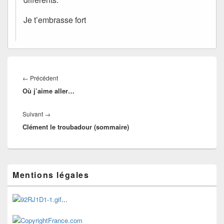
Je t’embrasse fort
Navigation
de
Article
←
Précédent
l’article
Où j’aime aller…
précédent :
Article
Suivant
→
Clément le troubadour (sommaire)
suivant :
Zone
Mentions légales
principale
de
widget
...
pour
la
barre