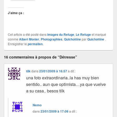
J’aime ça :
Cet article a été posté dans
Images du Refuge
,
Le Refuge
et marqué
comme
Albert Monier
,
Photographies
,
Quichottine
par
Quichottine
.
Enregistrer le
permalien
.
16 commentaires à propos de “Détresse”
tilk
dans
23/01/2009 à 16:57
a dit :
una foto extraordinaria..la has muy bien
sentido.. aun que optimista…ya que vuelve
a su casa.. besos tilk
Nemo
dans
23/01/2009 à 17:06
a dit :