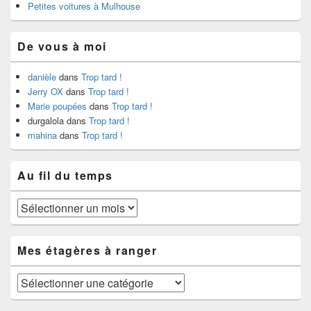
Petites voitures à Mulhouse
De vous à moi
danièle
dans
Trop tard !
Jerry OX
dans
Trop tard !
Marie poupées
dans
Trop tard !
durgalola
dans
Trop tard !
mahina
dans
Trop tard !
Au fil du temps
Au
fil
du
temps
Mes étagères à ranger
Mes
étagères
à