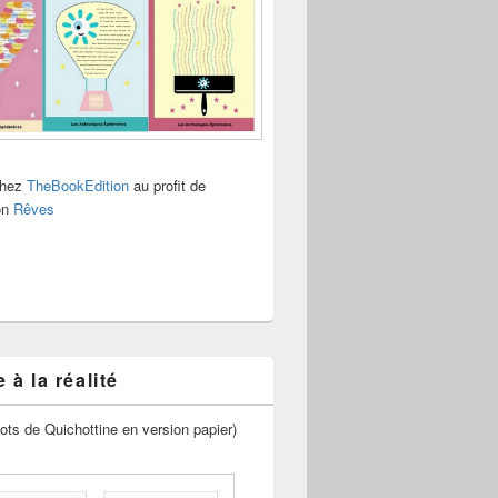
chez
TheBookEdition
au profit de
ion
Rêves
 à la réalité
ots de Quichottine en version papier)