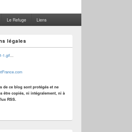
Le Refuge
Liens
ns légales
...
es de ce blog sont protégés et ne
s être copiés, ni intégralement, ni à
 flux RSS.