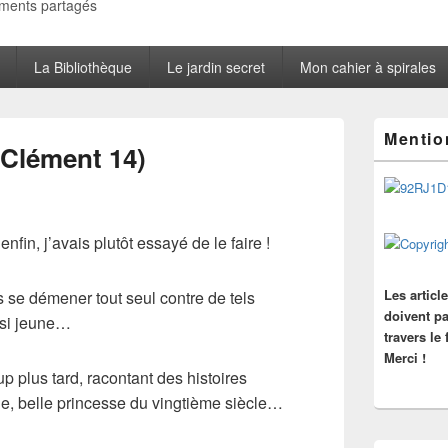
oments partagés
La Bibliothèque
Le jardin secret
Mon cahier à spirales
Zone
Mentio
principale
 (Clément 14)
de
widget
pour
la
barre
fin, j’avais plutôt essayé de le faire !
latérale
Les articl
 se démener tout seul contre de tels
doivent pa
 si jeune…
travers le
Merci !
 plus tard, racontant des histoires
e, belle princesse du vingtième siècle…