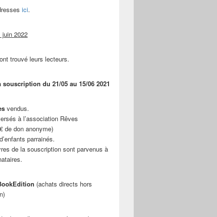
adresses
ici
.
 juin 2022
ont trouvé leurs lecteurs.
a souscription du 21/05 au 15/06 2021
es
vendus.
ersés à l’association Rêves
 € de don anonyme)
d’enfants parrainés.
vres de la souscription sont parvenus à
nataires.
ookEdition
(achats directs hors
n)