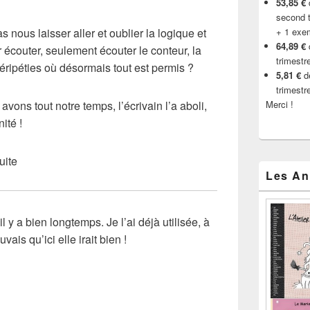
53,85 €
d
second t
nous laisser aller et oublier la logique et
+ 1 exe
64,89 €
écouter, seulement écouter le conteur, la
trimestr
éripéties où désormais tout est permis ?
5,81 €
de
trimestr
avons tout notre temps, l’écrivain l’a aboli,
Merci !
ité !
uite
Les An
 y a bien longtemps. Je l’ai déjà utilisée, à
ais qu’ici elle irait bien !