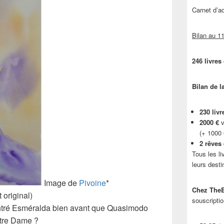
Carnet d’
Bilan au 11
246 livres
Bilan de l
230 livr
2000 €
v
(+ 1000
2 rêves
Tous les li
leurs desti
Image de
Pivoine
*
Chez TheB
t original)
souscriptio
ontré Esméralda bien avant que Quasimodo
Notre Dame ?