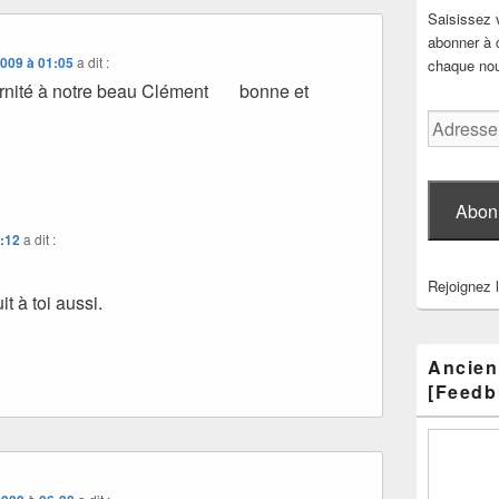
Saisissez 
abonner à c
2009 à 01:05
a dit :
chaque nouv
ternité à notre beau Clément bonne et
Adresse
e-
mail
Abon
2:12
a dit :
Rejoignez 
t à toi aussi.
Ancien
[Feedb