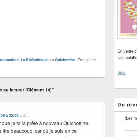
En vente 
l’associat
 troubadour
,
La Bibliothèque
par
Quichottine
. Enregistrer
Blog
.
e au lecteur (Clément 14)”
Du rêve
009 à 22:09
a dit :
(Les m
r que je te la prête à nouveau Quichottine.
 lire beaucoup, car où je suis en ce