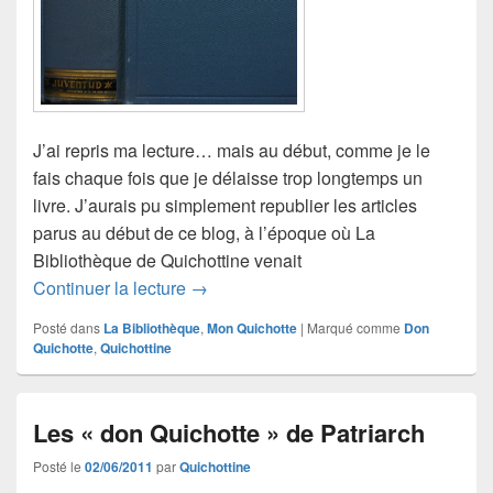
J’ai repris ma lecture… mais au début, comme je le
fais chaque fois que je délaisse trop longtemps un
livre. J’aurais pu simplement republier les articles
parus au début de ce blog, à l’époque où La
Bibliothèque de Quichottine venait
Don Quichotte, le livre bleu de Quichot
Continuer la lecture
→
Posté dans
La Bibliothèque
,
Mon Quichotte
|
Marqué comme
Don
Quichotte
,
Quichottine
Les « don Quichotte » de Patriarch
Posté le
02/06/2011
par
Quichottine