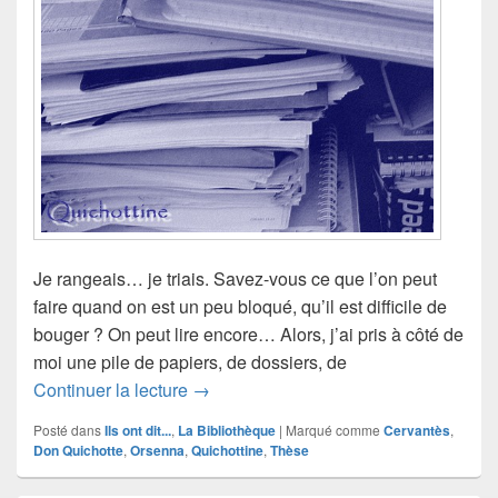
Je rangeais… je triais. Savez-vous ce que l’on peut
faire quand on est un peu bloqué, qu’il est difficile de
bouger ? On peut lire encore… Alors, j’ai pris à côté de
moi une pile de papiers, de dossiers, de
Erik Orsenna
Continuer la lecture
→
Posté dans
Ils ont dit...
,
La Bibliothèque
|
Marqué comme
Cervantès
,
Don Quichotte
,
Orsenna
,
Quichottine
,
Thèse