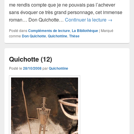
me rendis compte que je ne pouvais pas l’achever
sans évoquer ce très grand personnage, cet immense
Il était une
roman… Don Quichotte…
Continuer la lecture
→
Posté dans
Compléments de lecture
,
La Bibliothèque
|
Marqué
comme
Don Quichotte
,
Quichottine
,
Thèse
Quichotte (12)
Posté le
28/10/2008
par
Quichottine