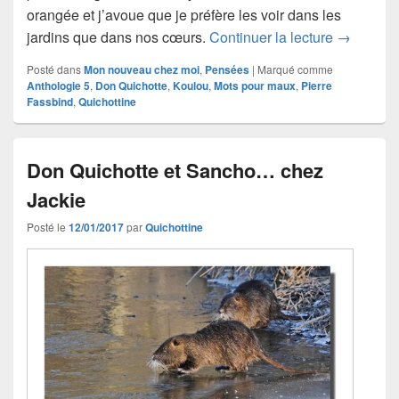
orangée et j’avoue que je préfère les voir dans les
Et que pa
jardins que dans nos cœurs.
Continuer la lecture
→
Posté dans
Mon nouveau chez moi
,
Pensées
|
Marqué comme
Anthologie 5
,
Don Quichotte
,
Koulou
,
Mots pour maux
,
Pierre
Fassbind
,
Quichottine
Don Quichotte et Sancho… chez
Jackie
Posté le
12/01/2017
par
Quichottine