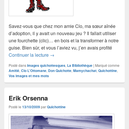
Savez-vous que chez mon amie Clo, ma sœur aînée
d’adoption, il y avait un nouveau jeu ? Il fallait utiliser
une fourchette (clic)… en bois et la transformer à notre
guise. Bien sûr, et vous l’aviez vu, j’en avais profité
Le Quichotte de Mamychachat
Continuer la lecture
→
Posté dans
Images quichottesques
,
La Bibliothèque
|
Marqué comme
Amitié
,
Clo L'Ottomane
,
Don Quichotte
,
Mamychachat
,
Quichottine
,
Vos images et mes mots
Erik Orsenna
Posté le
13/10/2009
par
Quichottine