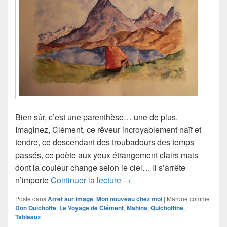
Bien sûr, c’est une parenthèse… une de plus.
Imaginez, Clément, ce rêveur incroyablement naïf et
tendre, ce descendant des troubadours des temps
passés, ce poète aux yeux étrangement clairs mais
dont la couleur change selon le ciel… Il s’arrête
Et si… don Quichotte ?
n’importe
Continuer la lecture
→
Posté dans
Arrêt sur image
,
Mon nouveau chez moi
|
Marqué comme
Don Quichotte
,
Le Voyage de Clément
,
Mahina
,
Quichottine
,
Tableaux