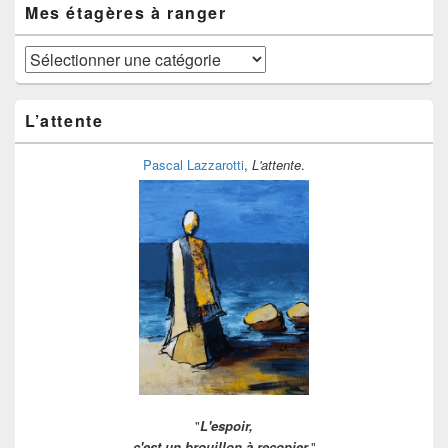
temps
Mes étagères à ranger
Mes
étagères
à
ranger
L’attente
Pascal Lazzarotti
,
L'attente
.
"
L'espoir,
c'est un brouillon à recopier.
"