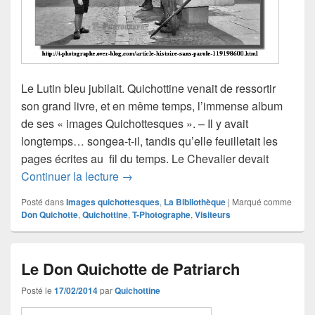
Le Lutin bleu jubilait. Quichottine venait de ressortir
son grand livre, et en même temps, l’immense album
de ses « images Quichottesques ». – Il y avait
longtemps… songea-t-il, tandis qu’elle feuilletait les
pages écrites au fil du temps. Le Chevalier devait
Le Don Quichotte de Marie (1)
Continuer la lecture
→
Posté dans
Images quichottesques
,
La Bibliothèque
|
Marqué comme
Don Quichotte
,
Quichottine
,
T-Photographe
,
Visiteurs
Le Don Quichotte de Patriarch
Posté le
17/02/2014
par
Quichottine