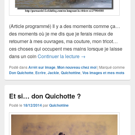
(Article programmé) Il y a des moments comme ça…
des moments où je me dis que je ferais mieux de
retourner à mes ouvrages, ma couture, mon tricot…
ces choses qui occupent mes mains lorsque je laisse
Don Quichotte et Sancho
dans un coin
Continuer la lecture
→
Posté dans
Arrêt sur image
,
Mon nouveau chez moi
|
Marqué comme
Don Quichotte
,
Ecrire
,
Jackie
,
Quichottine
,
Vos images et mes mots
Et si… don Quichotte ?
Posté le
18/12/2014
par
Quichottine