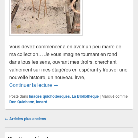
Vous devez commencer à en avoir un peu marre de
ma collection… Je vous imagine tournant en rond
dans tous les sens, ouvrant mes tiroirs, cherchant
vainement sur mes étagères en espérant y trouver une
nouvelle histoire, un nouveau livre,
Quichotte (12)
Continuer la lecture
→
Posté dans
Images quichottesques
,
La Bibliothèque
|
Marqué comme
Don Quichotte
,
Ionard
Navigation
←
Articles plus anciens
dans
les
Zone
articles