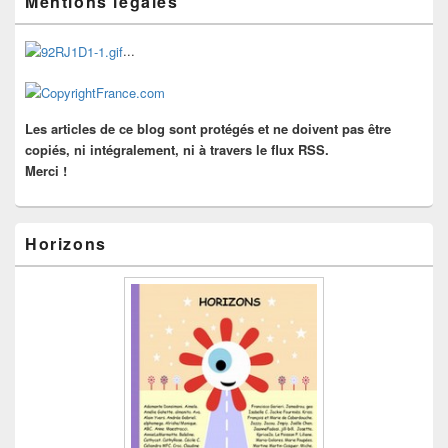
Mentions légales
principale
de
widget
...
pour
la
barre
latérale
Les articles de ce blog sont protégés et ne doivent pas être
copiés, ni intégralement, ni à travers le flux RSS.
Merci !
Horizons