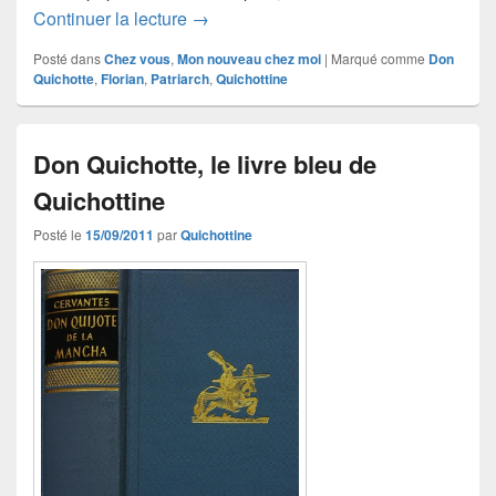
Le Don Quichotte de Patriarch
Continuer la lecture
→
Posté dans
Chez vous
,
Mon nouveau chez moi
|
Marqué comme
Don
Quichotte
,
Florian
,
Patriarch
,
Quichottine
Don Quichotte, le livre bleu de
Quichottine
Posté le
15/09/2011
par
Quichottine