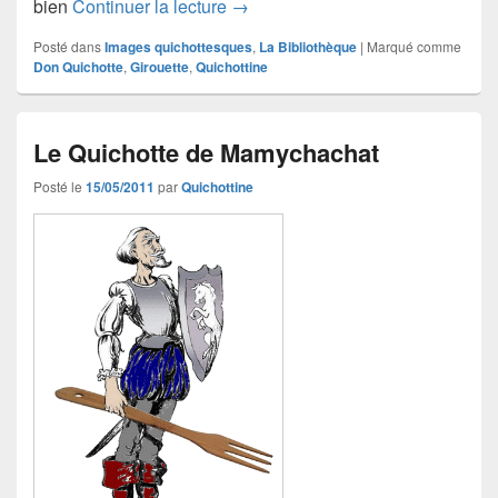
Les « don Quichotte » de Patriarc
bien
Continuer la lecture
→
Posté dans
Images quichottesques
,
La Bibliothèque
|
Marqué comme
Don Quichotte
,
Girouette
,
Quichottine
Le Quichotte de Mamychachat
Posté le
15/05/2011
par
Quichottine