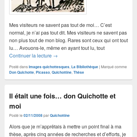
Mes visiteurs ne savent pas tout de moi… C’est
normal, je n’ai pas tout dit. Mes visiteurs ne savent pas
non plus tout de mon blog. Rares sont ceux qui ont tout
lu… Avouons-le, même en ayant tout lu, tout
Quichotte (15)
Continuer la lecture
→
Posté dans
Images quichottesques
,
La Bibliothèque
|
Marqué comme
Don Quichotte
,
Picasso
,
Quichottine
,
Thèse
Il était une fois… don Quichotte et
moi
Posté le
02/11/2008
par
Quichottine
Alors que je m’apprêtais à mettre un point final à ma
thèse, après cinq années de recherches et d’efforts, je