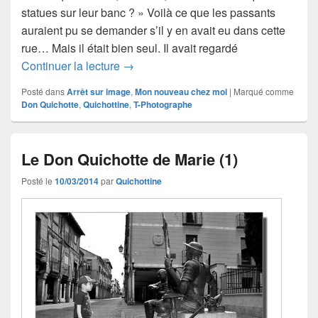
statues sur leur banc ? » Voilà ce que les passants
auraient pu se demander s’il y en avait eu dans cette
rue… Mais il était bien seul. Il avait regardé
Et si tout était possible ?… avec Marie
Continuer la lecture
→
Posté dans
Arrêt sur image
,
Mon nouveau chez moi
|
Marqué comme
Don Quichotte
,
Quichottine
,
T-Photographe
Le Don Quichotte de Marie (1)
Posté le
10/03/2014
par
Quichottine