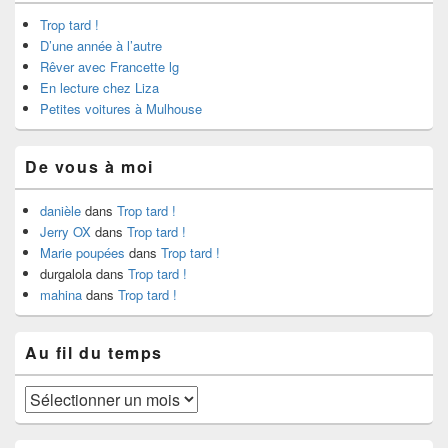
Trop tard !
D’une année à l’autre
Rêver avec Francette lg
En lecture chez Liza
Petites voitures à Mulhouse
De vous à moi
danièle
dans
Trop tard !
Jerry OX
dans
Trop tard !
Marie poupées
dans
Trop tard !
durgalola
dans
Trop tard !
mahina
dans
Trop tard !
Au fil du temps
Au
fil
du