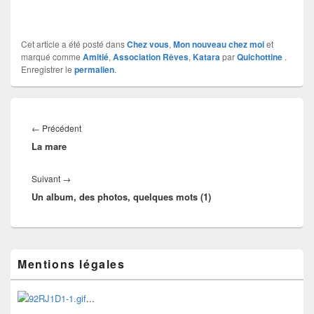
Cet article a été posté dans
Chez vous
,
Mon nouveau chez moi
et
marqué comme
Amitié
,
Association Rêves
,
Katara
par
Quichottine
.
Enregistrer le
permalien
.
Navigation
de
Article
←
Précédent
l’article
La mare
précédent :
Article
Suivant
→
Un album, des photos, quelques mots (1)
suivant :
Zone
Mentions légales
principale
de
widget
...
pour