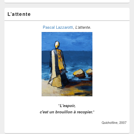
étagères
à
ranger
L’attente
Pascal Lazzarotti
,
L'attente
.
"
L'espoir,
c'est un brouillon à recopier.
"
Quichottine, 2007