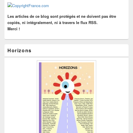
la
barre
latérale
Les articles de ce blog sont protégés et ne doivent pas être
copiés, ni intégralement, ni à travers le flux RSS.
Merci !
Horizons