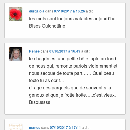
durgalola
dans
07/10/2017 à 16:26
a dit :
tes mots sont toujours valables aujourd’hui.
Bises Quichottine
Renee
dans
07/10/2017 à 16:49
a dit :
le chagrin est une petite bête tapie au fond
de nous qui, remonte parfois violemment et
nous secoue de toute part…….Quel beau
texte tu as écrit…
cirage des parquets que de souvenirs, a
genoux et que je frotte frotte…..c’est vieux.
Bisoussss
manou
dans
07/10/2017 à 17:11
a dit :