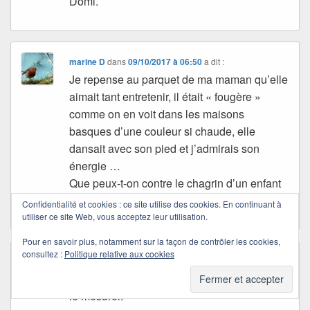
Domi.
marine D
dans
09/10/2017 à 06:50
a dit :
Je repense au parquet de ma maman qu’elle
aimait tant entretenir, il était « fougère »
comme on en voit dans les maisons
basques d’une couleur si chaude, elle
dansait avec son pied et j’admirais son
énergie …
Que peux-t-on contre le chagrin d’un enfant
?
Confidentialité et cookies : ce site utilise des cookies. En continuant à
utiliser ce site Web, vous acceptez leur utilisation.
Pour en savoir plus, notamment sur la façon de contrôler les cookies,
consultez :
Politique relative aux cookies
Alrisha/Monique
dans
11/10/2017 à 19:43
a dit :
Le chagrin est personnel et il est difficile de
le mesurer.