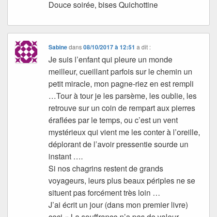
Douce soirée, bises Quichottine
Sabine
dans
08/10/2017 à 12:51
a dit :
Je suis l’enfant qui pleure un monde
meilleur, cueillant parfois sur le chemin un
petit miracle, mon pagne-riez en est rempli
…Tour à tour je les parsème, les oublie, les
retrouve sur un coin de rempart aux pierres
éraflées par le temps, ou c’est un vent
mystérieux qui vient me les conter à l’oreille,
déplorant de l’avoir pressentie sourde un
instant ….
Si nos chagrins restent de grands
voyageurs, leurs plus beaux périples ne se
situent pas forcément très loin …
J’ai écrit un jour (dans mon premier livre)
ceci « La souffrance n’a pas de valeur