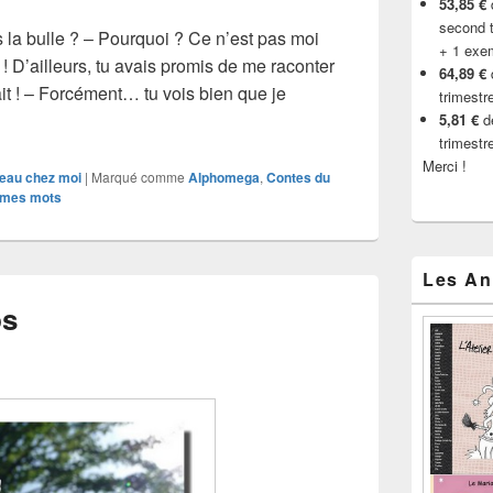
53,85 €
d
second t
 la bulle ? – Pourquoi ? Ce n’est pas moi
+ 1 exe
! D’ailleurs, tu avais promis de me raconter
64,89 €
fait ! – Forcément… tu vois bien que je
trimestr
a bulle, avec alphomega
5,81 €
de
trimestr
Merci !
eau chez moi
|
Marqué comme
Alphomega
,
Contes du
 mes mots
Les An
ps