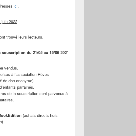
adresses
ici
.
 juin 2022
ont trouvé leurs lecteurs.
a souscription du 21/05 au 15/06 2021
es
vendus.
ersés à l’association Rêves
 € de don anonyme)
d’enfants parrainés.
vres de la souscription sont parvenus à
nataires.
ookEdition
(achats directs hors
n)