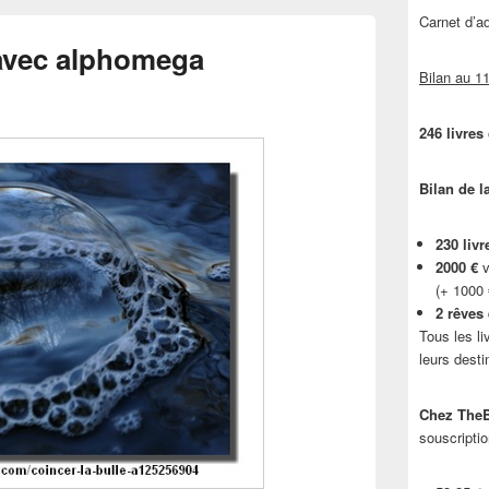
Carnet d’
 avec alphomega
Bilan au 11
246 livres
Bilan de l
230 livr
2000 €
v
(+ 1000
2 rêves
Tous les li
leurs desti
Chez TheB
souscriptio