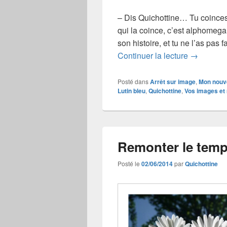
– Dis Quichottine… Tu coinces
qui la coince, c’est alphomega 
son histoire, et tu ne l’as pas 
Coincer l
Continuer la lecture
→
Posté dans
Arrêt sur image
,
Mon nouv
Lutin bleu
,
Quichottine
,
Vos images et
Remonter le tem
Posté le
02/06/2014
par
Quichottine