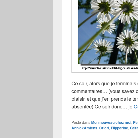
Ce soir, alors que je terminai
commentaires… (vous savez qu
plaisir, et que j’en prends le 
absentée) Ce soir donc… je
C
Posté dans
Mon nouveau chez moi
,
Pe
AnnickAmiens
,
Cricri
,
Flipperine
,
Gér