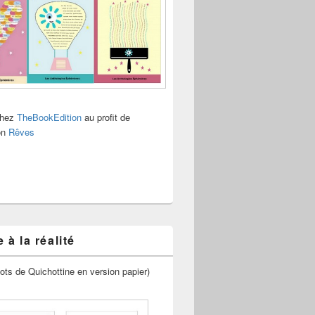
chez
TheBookEdition
au profit de
ion
Rêves
 à la réalité
ots de Quichottine en version papier)