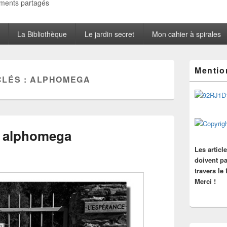
oments partagés
La Bibliothèque
Le jardin secret
Mon cahier à spirales
Zone
Mentio
principale
CLÉS :
ALPHOMEGA
de
widget
pour
la
barre
latérale
c alphomega
Les articl
doivent pa
travers le
Merci !