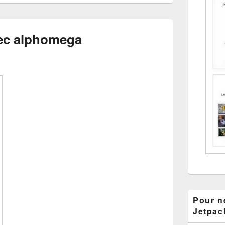
ec alphomega
Pour ne
Jetpac