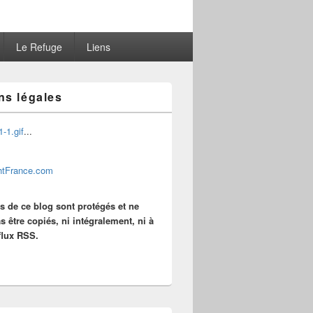
Le Refuge
Liens
ns légales
...
es de ce blog sont protégés et ne
s être copiés, ni intégralement, ni à
 flux RSS.