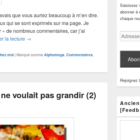
Saisissez 
abonner à c
avais que vous auriez beaucoup à m’en dire.
chaque nouv
eux qui se sont exprimés sur ma page. Je
r » de nombreux commentaires, car j’ai
Adresse
Mots-poèmes, avec alphomega
r la lecture
→
e-
mail
hez moi
|
Marqué comme
Alphomega
,
Commentaires
,
Abon
Rejoignez 
ne voulait pas grandir (2)
Ancien
[Feedb