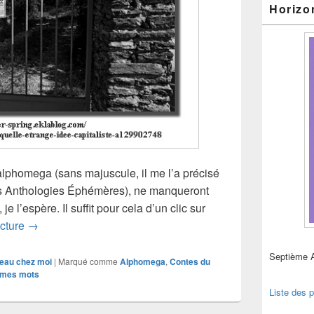
Horizo
lphomega (sans majuscule, il me l’a précisé
nos Anthologies Éphémères), ne manqueront
je l’espère. Il suffit pour cela d’un clic sur
L’espérance, avec alphomega
ecture
→
Septième 
eau chez moi
|
Marqué comme
Alphomega
,
Contes du
 mes mots
Liste des p