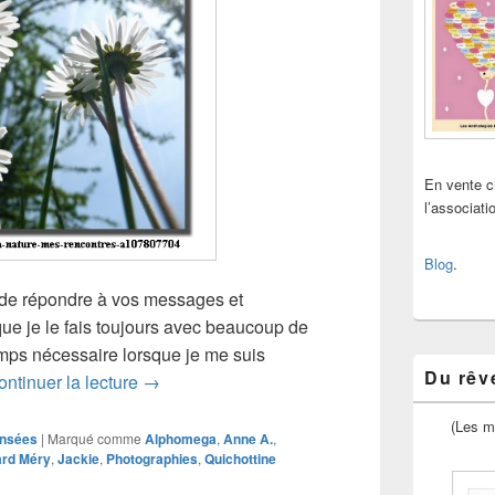
En vente 
l’associat
Blog
.
s de répondre à vos messages et
e je le fais toujours avec beaucoup de
temps nécessaire lorsque je me suis
Du rêve
Remonter le temps
ontinuer la lecture
→
(Les m
nsées
|
Marqué comme
Alphomega
,
Anne A.
,
ard Méry
,
Jackie
,
Photographies
,
Quichottine