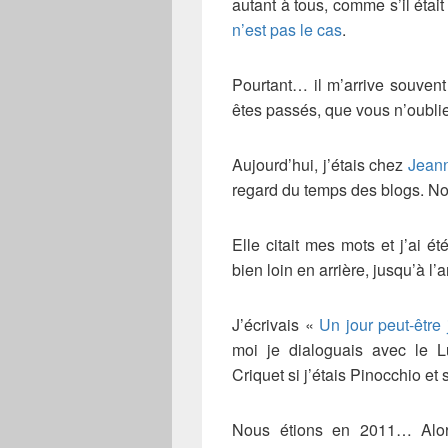
autant à tous, comme s’il éta
n’est pas le cas
.
Pourtant… il m’arrive souven
êtes passés, que vous n’oubli
Aujourd’hui, j’étais chez
Jean
regard du temps des blogs. N
Elle citait mes mots et j’ai é
bien loin en arrière, jusqu’à l
J’écrivais «
Un jour peut-être 
moi je dialoguais avec le Lu
Criquet si j’étais Pinocchio et 
Nous étions en 2011… Alors