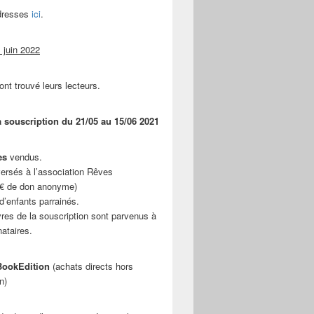
adresses
ici
.
 juin 2022
ont trouvé leurs lecteurs.
a souscription du 21/05 au 15/06 2021
es
vendus.
ersés à l’association Rêves
 € de don anonyme)
d’enfants parrainés.
vres de la souscription sont parvenus à
nataires.
ookEdition
(achats directs hors
n)