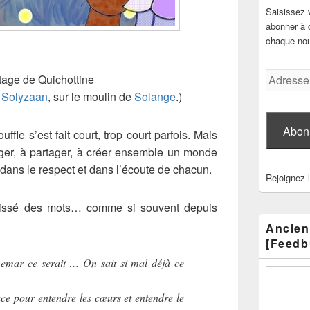
Saisissez 
abonner à c
chaque nouv
Adresse
age de Quichottine
e-
e
Solyzaan
, sur le moulin de
Solange
.)
mail
Abon
fle s’est fait court, trop court parfois. Mais
er, à partager, à créer ensemble un monde
 dans le respect et dans l’écoute de chacun.
Rejoignez 
 laissé des mots… comme si souvent depuis
Ancien
[Feedb
hemar ce serait … On sait si mal déjà ce
ace pour entendre les cœurs et entendre le