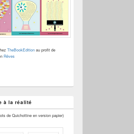
chez
TheBookEdition
au profit de
ion
Rêves
 à la réalité
ots de Quichottine en version papier)