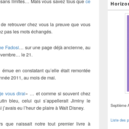
it sans limites… Mais vous savez tous que
ce
Horizo
t de retrouver chez vous la preuve que vous
ez pas les mots échangés.
ne Fadosi
… sur une page déjà ancienne, au
ovembre… le 21.
té émue en constatant qu’elle était remontée
’année 2011, au mois de mai.
je vous dirai
« … et comme si souvent chez
tin bleu, celui qui s’appellerait Jiminy le
Septième 
si j’avais eu l’heur de plaire à Walt Disney.
Liste des p
 que naissait notre tout premier livre à