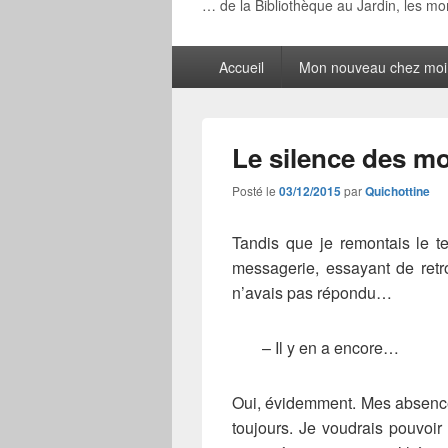
… de la Bibliothèque au Jardin, les m
Menu
Accueil
Mon nouveau chez moi
principal
Le silence des mo
Posté le
03/12/2015
par
Quichottine
Tandis que je remontais le 
messagerie, essayant de retr
n’avais pas répondu…
– Il y en a encore…
Oui, évidemment. Mes absence
toujours. Je voudrais pouvoir 