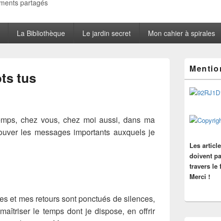
oments partagés
La Bibliothèque
Le jardin secret
Mon cahier à spirales
Zone
Mentio
principale
ts tus
de
widget
pour
la
barre
temps, chez vous, chez moi aussi, dans ma
latérale
ouver les messages importants auxquels je
Les articl
doivent pa
travers le
Merci !
s et mes retours sont ponctués de silences,
maîtriser le temps dont je dispose, en offrir