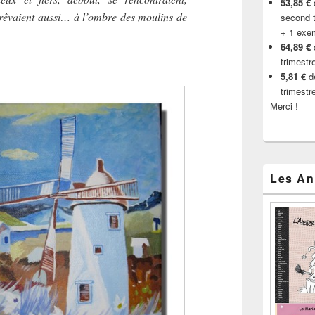
53,85 €
d
 rêvaient aussi… à l’ombre des moulins de
second t
+ 1 exe
64,89 €
trimestr
5,81 €
de
trimestr
Merci !
Les An