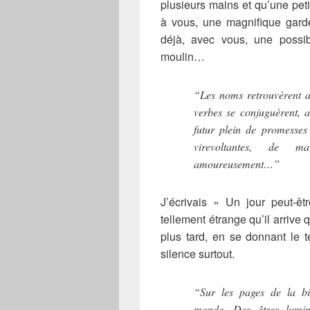
plusieurs mains et qu’une pet
à vous, une magnifique garde-
déjà, avec vous, une possib
moulin…
“Les noms retrouvèrent ai
verbes se conjuguèrent, 
futur plein de promesses
virevoltantes, de ma
amoureusement…”
J’écrivais « Un jour peut-ê
tellement étrange qu’il arrive 
plus tard, en se donnant le 
silence surtout.
“Sur les pages de la bib
monde. Des êtres lumine