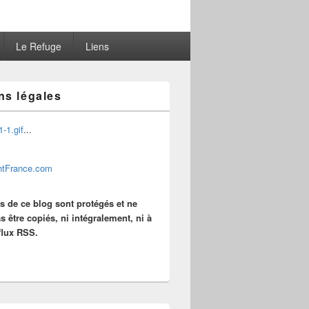
Le Refuge
Liens
ns légales
...
es de ce blog sont protégés et ne
s être copiés, ni intégralement, ni à
 flux RSS.