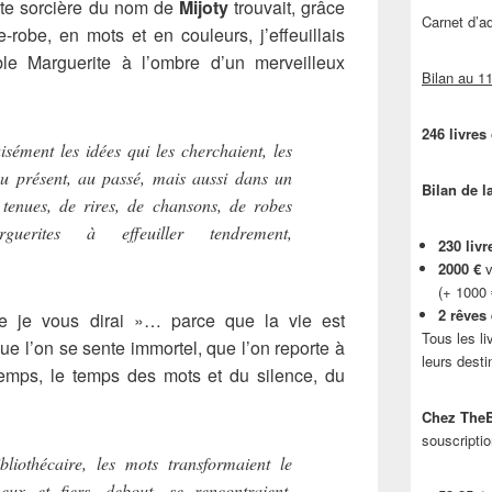
ite sorcière du nom de
Mijoty
trouvait, grâce
Carnet d’
robe, en mots et en couleurs, j’effeuillais
le Marguerite à l’ombre d’un merveilleux
Bilan au 11
246 livres
sément les idées qui les cherchaient, les
au présent, au passé, mais aussi dans un
Bilan de l
 tenues, de rires, de chansons, de robes
rguerites à effeuiller tendrement,
230 livr
2000 €
v
(+ 1000
2 rêves
tre je vous dirai »… parce que la vie est
Tous les li
que l’on se sente immortel, que l’on reporte à
leurs desti
temps, le temps des mots et du silence, du
Chez TheB
souscriptio
liothécaire, les mots transformaient le
ux et fiers, debout, se rencontraient,