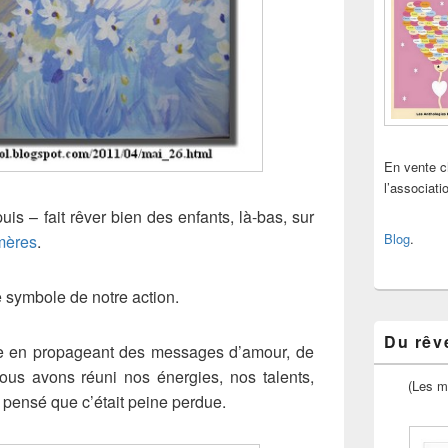
En vente 
l’associat
s – fait rêver bien des enfants, là-bas, sur
Blog
.
mères
.
e symbole de notre action.
Du rêve
lice en propageant des messages d’amour, de
us avons réuni nos énergies, nos talents,
(Les m
pensé que c’était peine perdue.